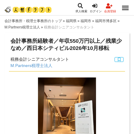
求人検索
ログイン
会員登録
会計事務所・税理士事務所のトップ
»
福岡県
»
福岡市
»
福岡市博多区
»
M.Partners税理士法人
»
税務会計シニアコンサルタント
会計事務所経験者／年収550万円以上／残業少
なめ／西日本シティビル2026年10月移転
税務会計シニアコンサルタント
M.Partners税理士法人