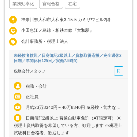
業務効率化
官報合格
在宅
神奈川県大和市大和東3-15-5 カミザワビル2階
小田急江ノ島線・相鉄本線『大和駅』
会計事務所・税理士法人
未経験者歓迎／日商簿記2級以上／資格取得応援／完全週休2
日制／年間休日125日／実働7.5時間
税務会計スタッフ
税務・会計
正社員
月給23万3340円～40万8340円 ※経験・能力など考慮の上、決定いたします ※上記に固定残業代（月20時間分＝3万3340円～5万8340円）を含む ※超過分は別途全額支給
日商簿記2級以上 普通自動車免許（AT限定可） ※
税理士資格取得を希望している方、歓迎します ※税理士
試験科目合格者、歓迎します