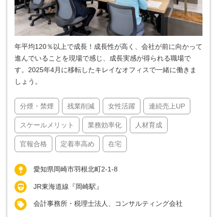
年平均120％以上で成長！成長性が高く、会社が前に向かって
進んでいることを現場で感じ、成長実感が得られる職場で
す。2025年4月に移転したキレイなオフィスで一緒に働きま
しょう。
分煙・禁煙
残業削減
女性活躍
連続売上UP
スケールメリット
業務効率化
人材育成
官報合格
定着率高め
在宅
愛知県岡崎市羽根北町2-1-8
JR東海道線『岡崎駅』
会計事務所・税理士法人、コンサルティング会社