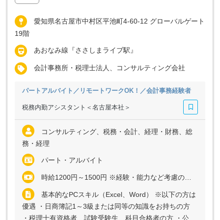
愛知県名古屋市中村区平池町4-60-12 グローバルゲート
19階
あおなみ線『ささしまライブ駅』
会計事務所・税理士法人、コンサルティング会社
パートアルバイト／リモートワークOK！／会計事務経験者
税務内勤アシスタント＜名古屋本社＞
コンサルティング、税務・会計、経理・財務、総
務・経理
パート・アルバイト
時給1200円～1500円 ※経験・能力など考慮の上、決定いたします
基本的なPCスキル（Excel、Word） ※以下の方は
優遇 ・日商簿記1～3級または同等の知識をお持ちの方
・税理士有資格者、試験受験生、科目合格者の方 ・公認