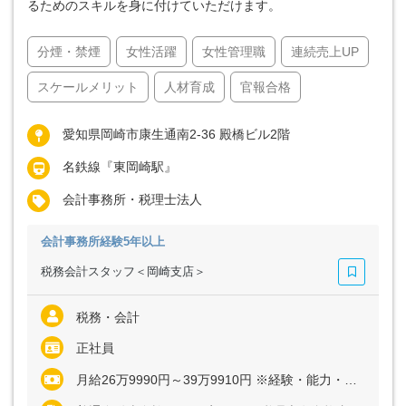
るためのスキルを身に付けていただけます。
分煙・禁煙
女性活躍
女性管理職
連続売上UP
スケールメリット
人材育成
官報合格
愛知県岡崎市康生通南2-36 殿橋ビル2階
名鉄線『東岡崎駅』
会計事務所・税理士法人
会計事務所経験5年以上
税務会計スタッフ＜岡崎支店＞
税務・会計
正社員
月給26万9990円～39万9910円 ※経験・能力・年齢など考慮の上、決定いたします ※上記に固定残業代（月2時間分＝3990円～5910円）を含む ※超過分は別途全額支給