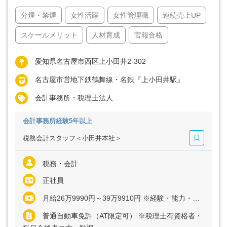
分煙・禁煙
女性活躍
女性管理職
連続売上UP
スケールメリット
人材育成
官報合格
愛知県名古屋市西区上小田井2-302
名古屋市営地下鉄鶴舞線・名鉄『上小田井駅』
会計事務所・税理士法人
会計事務所経験5年以上
税務会計スタッフ＜小田井本社＞
税務・会計
正社員
月給26万9990円～39万9910円 ※経験・能力・年齢など考慮の上、決定いたします ※上記に固定残業代（月2時間分＝3990円～5910円）を含む ※超過分は別途全額支給
普通自動車免許（AT限定可） ※税理士有資格者・