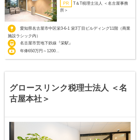
PR
T＆T税理士法人 ＜名古屋事務
所＞
愛知県名古屋市中区栄3-6-1 栄3丁目ビルディング11階（商業
施設ラシック内）
名古屋市営地下鉄線『栄駅』
年俸650万円～1200...
グロースリンク税理士法人 ＜名
古屋本社＞