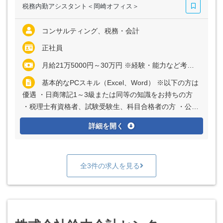
税務内勤アシスタント＜岡崎オフィス＞
コンサルティング、税務・会計
正社員
月給21万5000円～30万円 ※経験・能力など考慮の上、決定いたします ※残業代は全額支給
基本的なPCスキル（Excel、Word） ※以下の方は
優遇 ・日商簿記1～3級または同等の知識をお持ちの方
・税理士有資格者、試験受験生、科目合格者の方 ・公認
会計士、試験受験生の方
詳細を開く
全3件の求人を見る