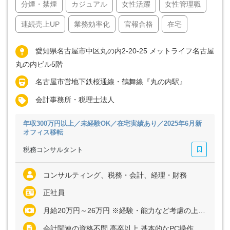
分煙・禁煙
カジュアル
女性活躍
女性管理職
連続売上UP
業務効率化
官報合格
在宅
愛知県名古屋市中区丸の内2-20-25 メットライフ名古屋
丸の内ビル5階
名古屋市営地下鉄桜通線・鶴舞線『丸の内駅』
会計事務所・税理士法人
年収300万円以上／未経験OK／在宅実績あり／2025年6月新
オフィス移転
税務コンサルタント
コンサルティング、税務・会計、経理・財務
正社員
月給20万円～26万円 ※経験・能力など考慮の上、決定いたします ※残業代は全額支給
会計関連の資格不問 高卒以上 基本的なPC操作