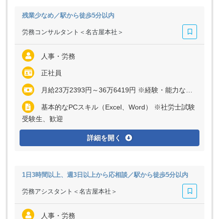
残業少なめ／駅から徒歩5分以内
労務コンサルタント＜名古屋本社＞
人事・労務
正社員
月給23万2393円～36万6419円 ※経験・能力など考慮の上、決定いたします ※上記に固定残業代（月30時間分＝4万3393円～6万8419円）を含む ※超過分は別途全額支給
基本的なPCスキル（Excel、Word） ※社労士試験
受験生、歓迎
詳細を開く
1日3時間以上、週3日以上から応相談／駅から徒歩5分以内
労務アシスタント＜名古屋本社＞
人事・労務