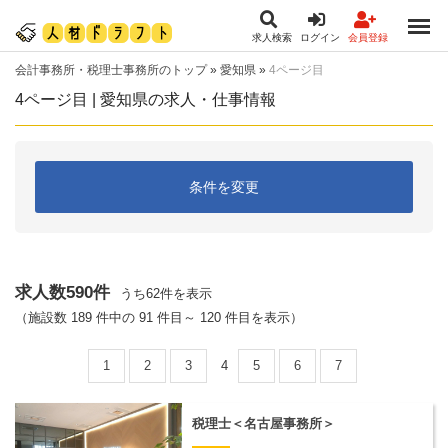
求人検索
ログイン
会員登録
会計事務所・税理士事務所のトップ
»
愛知県
»
4ページ目
4ページ目 | 愛知県の求人・仕事情報
条件を変更
求人数590件
うち62件を表示
（施設数 189 件中の 91 件目～ 120 件目を表示）
1
2
3
4
5
6
7
税理士＜名古屋事務所＞