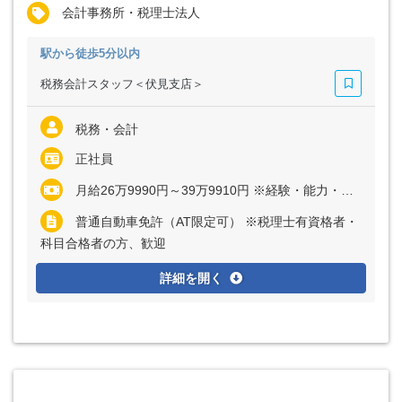
会計事務所・税理士法人
駅から徒歩5分以内
税務会計スタッフ＜伏見支店＞
税務・会計
正社員
月給26万9990円～39万9910円 ※経験・能力・年齢など考慮の上、決定いたします ※上記に固定残業代（月2時間分＝3990円～5910円）を含む ※超過分は別途全額支給
普通自動車免許（AT限定可） ※税理士有資格者・
科目合格者の方、歓迎
詳細を開く