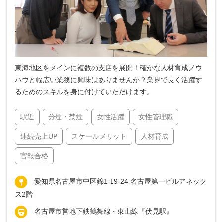
東海地区をメインに複数の支店を展開！確かな人材育成ノウ
ハウと幅広い業務に興味はありませんか？業界で長く活躍す
るためのスキルを身に付けていただけます。
駅近
分煙・禁煙
女性活躍
女性管理職
連続売上UP
スケールメリット
人材育成
官報合格
愛知県名古屋市中区錦1-19-24 名古屋第一ビルアネック
ス2階
名古屋市営地下鉄鶴舞線・東山線『伏見駅』