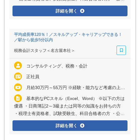
会計士、試験受験生の方
詳細を開く
平均成長率120％！／スキルアップ・キャリアップできる！
／駅から徒歩5分以内
税務会計スタッフ＜名古屋本社＞
コンサルティング、税務・会計
正社員
月給30万円～55万円 ※経験・能力など考慮の上、決定いたします ※上記に固定残業代（月30時間分＝5万6018円～10万1023円）を含む ※超過分は別途全額支給
基本的なPCスキル（Excel、Word） ※以下の方は
優遇 ・日商簿記2～3級または同等の知識をお持ちの方
・税理士有資格者、試験受験生、科目合格者の方 ・公認
会計士、試験受験生の方 ※学歴・資格不問／商業高校
詳細を開く
卒・専門卒・大卒・院卒など歓迎