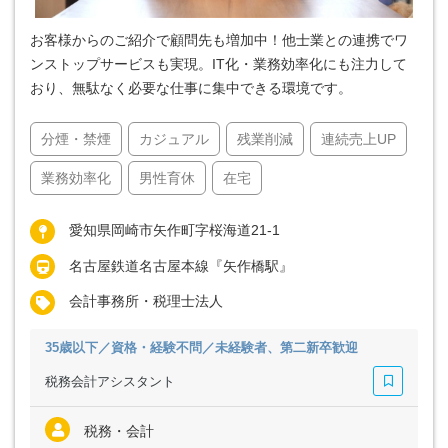
お客様からのご紹介で顧問先も増加中！他士業との連携でワ
ンストップサービスも実現。IT化・業務効率化にも注力して
おり、無駄なく必要な仕事に集中できる環境です。
分煙・禁煙
カジュアル
残業削減
連続売上UP
業務効率化
男性育休
在宅
愛知県岡崎市矢作町字桜海道21-1
名古屋鉄道名古屋本線『矢作橋駅』
会計事務所・税理士法人
35歳以下／資格・経験不問／未経験者、第二新卒歓迎
税務会計アシスタント
税務・会計