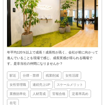
年平均120％以上で成長！成長性が高く、会社が前に向かって
進んでいることを現場で感じ、成長実感が得られる職場で
す。是非当社の仲間になりませんか？
駅近
分煙・禁煙
残業削減
女性活躍
女性管理職
連続売上UP
スケールメリット
業務効率化
人材育成
官報合格
定着率高め
在宅