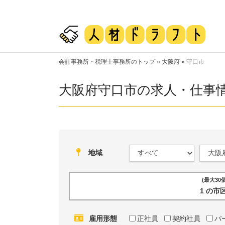
会計事務所・税理士事務所のトップ
»
大阪府
»
守口市
大阪府守口市の求人・仕事
地域
(最大3
1 の
雇用形態
正社員
契約社員
パ