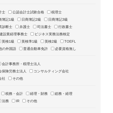
計士
公認会計士試験合格
税理士
商簿記1級
日商簿記2級
日商簿記3級
業診断士
弁護士
司法書士
行政書士
建設業経理事務士
ビジネス実務法務検定
英検1級
英検準1級
英検2級
TOEFL
他の外国語
普通自動車免許
必要資格無し
会計事務所・税理士法人
会保険労務士法人
コンサルティング会社
会社
その他
税務・会計
経理・財務
総務・経理
法務
IR
その他