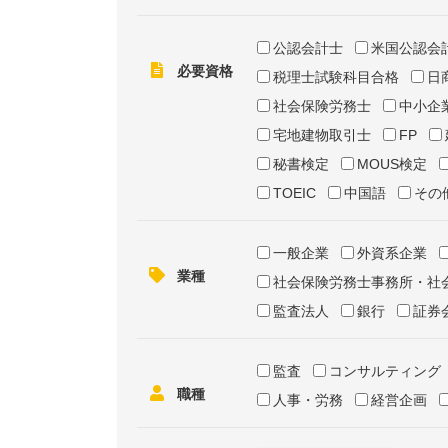
公認会計士
米国公認会
必要資格
税理士試験科目合格
日
社会保険労務士
中小企
宅地建物取引士
FP
秘書検定
MOUS検定
TOEIC
中国語
その
一般企業
外資系企業
業種
社会保険労務士事務所・社
監査法人
銀行
証券
監査
コンサルティング
職種
人事・労務
経営企画