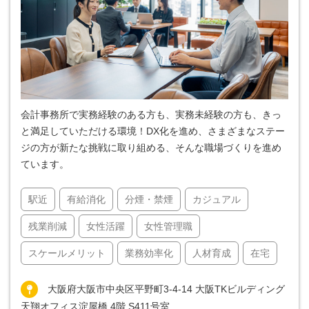
会計事務所で実務経験のある方も、実務未経験の方も、きっ
と満足していただける環境！DX化を進め、さまざまなステー
ジの方が新たな挑戦に取り組める、そんな職場づくりを進め
ています。
駅近
有給消化
分煙・禁煙
カジュアル
残業削減
女性活躍
女性管理職
スケールメリット
業務効率化
人材育成
在宅
大阪府大阪市中央区平野町3-4-14 大阪TKビルディング
天翔オフィス淀屋橋 4階 S411号室