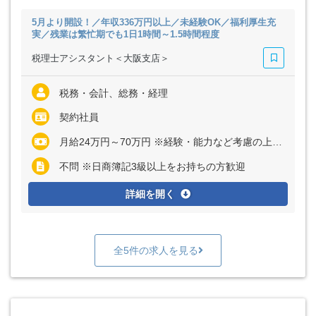
5月より開設！／年収336万円以上／未経験OK／福利厚生充
実／残業は繁忙期でも1日1時間～1.5時間程度
税理士アシスタント＜大阪支店＞
税務・会計、総務・経理
契約社員
月給24万円～70万円 ※経験・能力など考慮の上、決定いたします ※上記に固定残業代（月25～40時間分＝3万8810円～16万6667円）を含む ※超過分は別途全額支給
不問 ※日商簿記3級以上をお持ちの方歓迎
詳細を開く
全5件の求人を見る