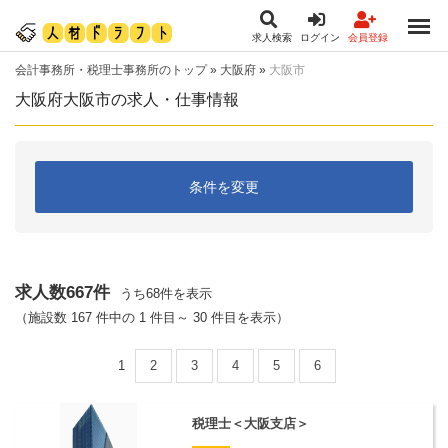
求人検索
ログイン
会員登録
会計事務所・税理士事務所のトップ
»
大阪府
»
大阪市
大阪府大阪市の求人・仕事情報
条件を変更
求人数667件
うち68件を表示
（施設数 167 件中の 1 件目～ 30 件目を表示）
1
2
3
4
5
6
税理士＜大阪支店＞