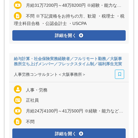
月給31万7200円～48万8200円 ※経験・能力など考慮の上、決定いたします ※上記に固定残業代（月30時間分＝6万6800円～9万9300円）を含む ※超過分は別途全額支給
不問 ※下記資格をお持ちの方、歓迎 ・税理士 ・税
理士科目合格 ・公認会計士 ・USCPA
詳細を開く
給与計算・社会保険実務経験者／フルリモート勤務／大阪事
務所立ち上げメンバー／フレックスタイム制／福利厚生充実
人事労務コンサルタント＜大阪事務所＞
人事・労務
正社員
月給24万4100円～41万500円 ※経験・能力など考慮の上、決定いたします ※上記に固定残業代（月30時間分＝5万2900円～8万4500円）を含む ※超過分は別途全額支給
不問
詳細を開く