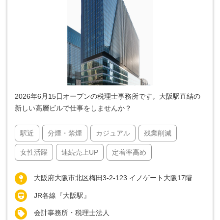
2026年6月15日オープンの税理士事務所です。大阪駅直結の
新しい高層ビルで仕事をしませんか？
駅近
分煙・禁煙
カジュアル
残業削減
女性活躍
連続売上UP
定着率高め
大阪府大阪市北区梅田3-2-123 イノゲート大阪17階
JR各線『大阪駅』
会計事務所・税理士法人