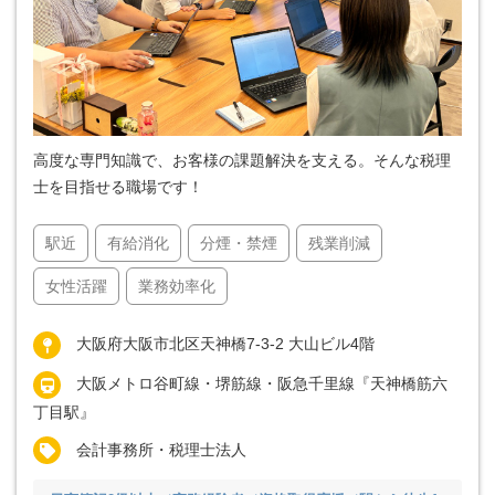
高度な専門知識で、お客様の課題解決を支える。そんな税理
士を目指せる職場です！
駅近
有給消化
分煙・禁煙
残業削減
女性活躍
業務効率化
大阪府大阪市北区天神橋7-3-2 大山ビル4階
大阪メトロ谷町線・堺筋線・阪急千里線『天神橋筋六
丁目駅』
会計事務所・税理士法人