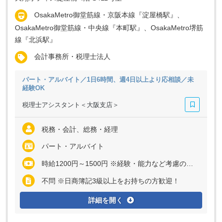
OsakaMetro御堂筋線・京阪本線『淀屋橋駅』、
OsakaMetro御堂筋線・中央線『本町駅』、OsakaMetro堺筋
線『北浜駅』
会計事務所・税理士法人
パート・アルバイト／1日6時間、週4日以上より応相談／未
経験OK
税理士アシスタント＜大阪支店＞
税務・会計、総務・経理
パート・アルバイト
時給1200円～1500円 ※経験・能力など考慮の上、決定いたします
不問 ※日商簿記3級以上をお持ちの方歓迎！
詳細を開く