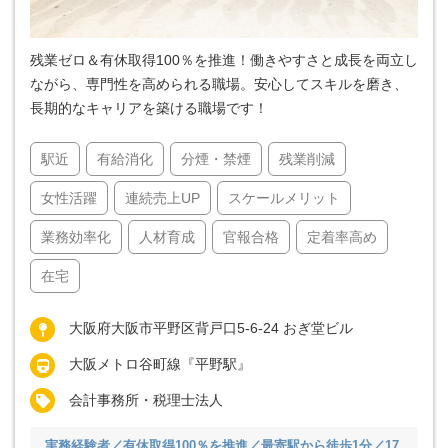
残業ゼロ＆有休取得100％を推進！働きやすさと成長を両立し
ながら、専門性を高められる職場。安心してスキルを磨き、
長期的なキャリアを築ける職場です！
駅近
有給消化
分煙・禁煙
残業削減
女性活躍
連続売上UP
スケールメリット
業務効率化
人材育成
官報合格
定着率高め
在宅
大阪府大阪市平野区背戸口5-6-24 おぎ堂ビル
大阪メトロ谷町線『平野駅』
会計事務所・税理士法人
実務経験者／有休取得100％を推進／最寄駅から徒歩1分／17