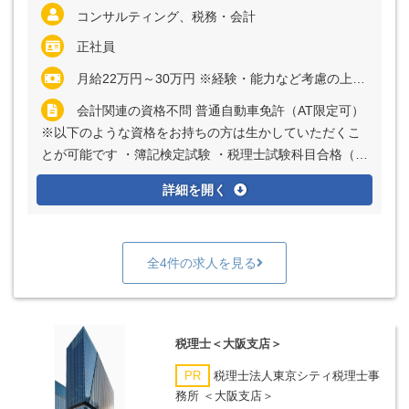
コンサルティング、税務・会計
正社員
月給22万円～30万円 ※経験・能力など考慮の上、決定いたします ※残業代は全額支給
会計関連の資格不問 普通自動車免許（AT限定可）
※以下のような資格をお持ちの方は生かしていただくこ
とが可能です ・簿記検定試験 ・税理士試験科目合格（科
目数不問） ・FP3級以上
詳細を開く
全4件の求人を見る
税理士＜大阪支店＞
PR
税理士法人東京シティ税理士事
務所 ＜大阪支店＞