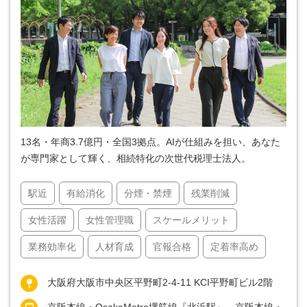
13名・年商3.7億円・全国3拠点。AIが仕組みを担い、あなた
が専門家として輝く、相続特化の次世代税理士法人。
駅近
有給消化
分煙・禁煙
残業削減
女性活躍
女性管理職
スケールメリット
業務効率化
人材育成
官報合格
定着率高め
大阪府大阪市中央区平野町2-4-11 KCI平野町ビル2階
京阪本線・OsakaMetro堺筋線『北浜駅』、京阪本線・