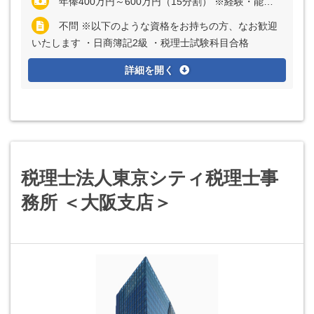
年俸400万円～600万円（15分割） ※経験・能力など考慮の上、決定いたします ※上記に固定残業代（月40時間分＝6万2509円～11万9000円）を含む ※超過分は全額別途支給
不問 ※以下のような資格をお持ちの方、なお歓迎
いたします ・日商簿記2級 ・税理士試験科目合格
詳細を開く
税理士法人東京シティ税理士事
務所 ＜大阪支店＞