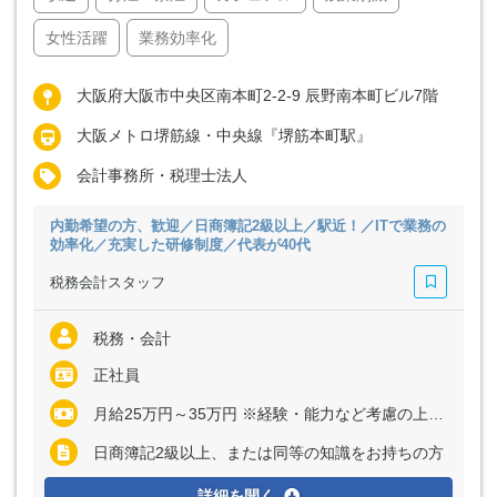
女性活躍
業務効率化
大阪府大阪市中央区南本町2-2-9 辰野南本町ビル7階
大阪メトロ堺筋線・中央線『堺筋本町駅』
会計事務所・税理士法人
内勤希望の方、歓迎／日商簿記2級以上／駅近！／ITで業務の
効率化／充実した研修制度／代表が40代
税務会計スタッフ
税務・会計
正社員
月給25万円～35万円 ※経験・能力など考慮の上、決定いたします ※残業代は全額支給
日商簿記2級以上、または同等の知識をお持ちの方
詳細を開く