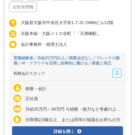
女性管理職
大阪府大阪市中央区大手前1-7-31 OMMビル12階
京阪本線・大阪メトロ谷町『「天満橋駅』
会計事務所・税理士法人
実務経験者／月給25万円以上／残業ほぼなし／フレックス勤
務／AI・クラウドを活用し効率的に働ける／家庭と両立
税務会計スタッフ
税務・会計
正社員
月給25万円～30万円 ※経験・能力など考慮の上、決定いたします ※上記に固定残業代（月20時間分＝3万円～3万7800円）を含む ※超過分は別途全額支給
日商簿記3級以上、または同等の知識をお持ちの方
詳細を開く