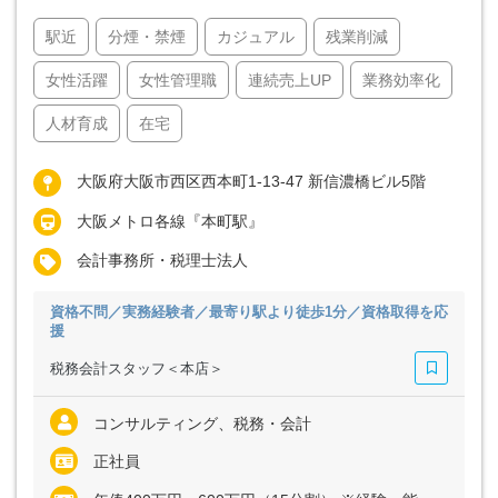
駅近
分煙・禁煙
カジュアル
残業削減
女性活躍
女性管理職
連続売上UP
業務効率化
人材育成
在宅
大阪府大阪市西区西本町1-13-47 新信濃橋ビル5階
大阪メトロ各線『本町駅』
会計事務所・税理士法人
資格不問／実務経験者／最寄り駅より徒歩1分／資格取得を応
援
税務会計スタッフ＜本店＞
コンサルティング、税務・会計
正社員