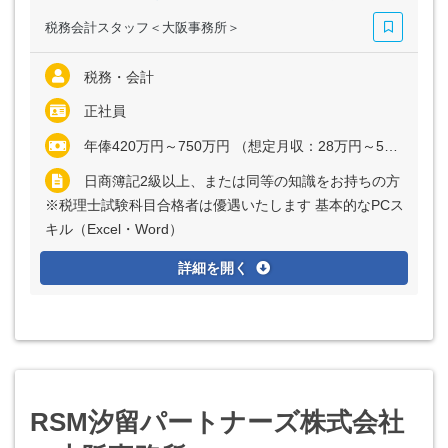
税務会計スタッフ＜大阪事務所＞
税務・会計
正社員
年俸420万円～750万円 （想定月収：28万円～50万円） ※経験・能力など考慮の上、決定いたします ※上記に固定残業代（月35時間分＝5万3655円～11万2903円）を含む ※超過分は別途全額支給
日商簿記2級以上、または同等の知識をお持ちの方
※税理士試験科目合格者は優遇いたします 基本的なPCス
キル（Excel・Word）
詳細を開く
RSM汐留パートナーズ株式会社