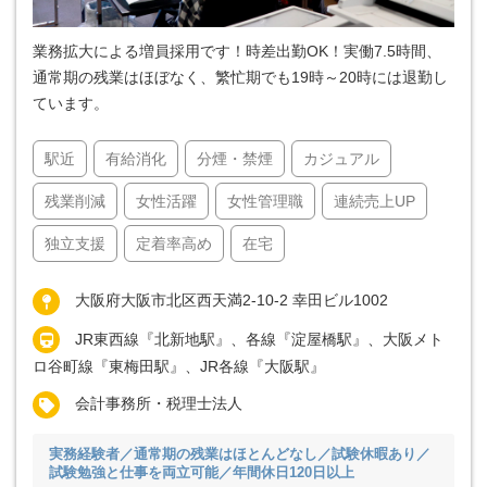
業務拡大による増員採用です！時差出勤OK！実働7.5時間、
通常期の残業はほぼなく、繁忙期でも19時～20時には退勤し
ています。
駅近
有給消化
分煙・禁煙
カジュアル
残業削減
女性活躍
女性管理職
連続売上UP
独立支援
定着率高め
在宅
大阪府大阪市北区西天満2-10-2 幸田ビル1002
JR東西線『北新地駅』、各線『淀屋橋駅』、大阪メト
ロ谷町線『東梅田駅』、JR各線『大阪駅』
会計事務所・税理士法人
実務経験者／通常期の残業はほとんどなし／試験休暇あり／
試験勉強と仕事を両立可能／年間休日120日以上