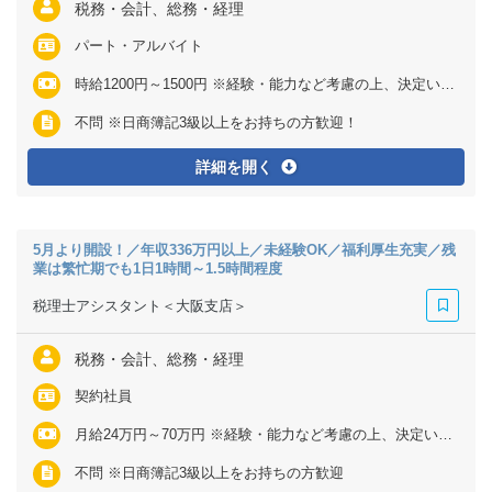
税務・会計、総務・経理
パート・アルバイト
時給1200円～1500円 ※経験・能力など考慮の上、決定いたします
不問 ※日商簿記3級以上をお持ちの方歓迎！
詳細を開く
5月より開設！／年収336万円以上／未経験OK／福利厚生充実／残
業は繁忙期でも1日1時間～1.5時間程度
税理士アシスタント＜大阪支店＞
税務・会計、総務・経理
契約社員
月給24万円～70万円 ※経験・能力など考慮の上、決定いたします ※上記に固定残業代（月25～40時間分＝3万8810円～16万6667円）を含む ※超過分は別途全額支給
不問 ※日商簿記3級以上をお持ちの方歓迎