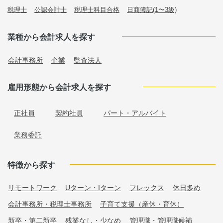
税理士
公認会計士
税理士科目合格
日商簿記(1〜3級)
業種から会計求人を探す
会計事務所
企業
監査法人
雇用形態から会計求人を探す
正社員
契約社員
パート・アルバイト
業務委託
特徴から探す
リモートワーク
Uターン・Iターン
フレックス
休日多め
会計事務所・税理士事務所
子育て支援（産休・育休）
新卒・第二新卒
残業なし・少なめ
管理職・管理職候補