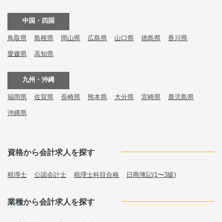
中国・四国
鳥取県
島根県
岡山県
広島県
山口県
徳島県
香川県
愛媛県
高知県
九州・沖縄
福岡県
佐賀県
長崎県
熊本県
大分県
宮崎県
鹿児島県
沖縄県
資格から会計求人を探す
税理士
公認会計士
税理士科目合格
日商簿記(1〜3級)
業種から会計求人を探す