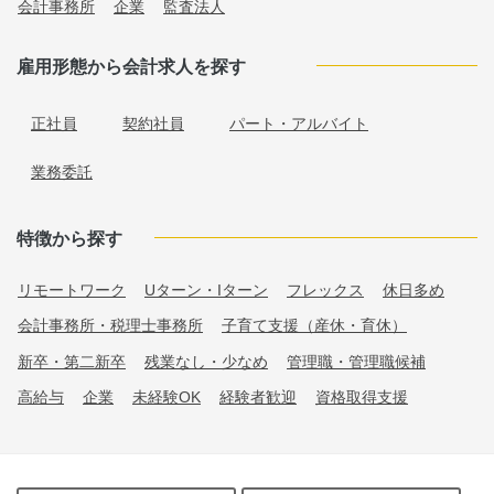
会計事務所
企業
監査法人
雇用形態から会計求人を探す
正社員
契約社員
パート・アルバイト
業務委託
特徴から探す
リモートワーク
Uターン・Iターン
フレックス
休日多め
会計事務所・税理士事務所
子育て支援（産休・育休）
新卒・第二新卒
残業なし・少なめ
管理職・管理職候補
高給与
企業
未経験OK
経験者歓迎
資格取得支援