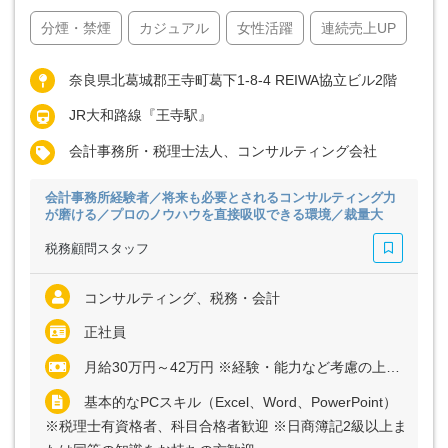
分煙・禁煙
カジュアル
女性活躍
連続売上UP
奈良県北葛城郡王寺町葛下1-8-4 REIWA協立ビル2階
JR大和路線『王寺駅』
会計事務所・税理士法人、コンサルティング会社
会計事務所経験者／将来も必要とされるコンサルティング力
が磨ける／プロのノウハウを直接吸収できる環境／裁量大
税務顧問スタッフ
コンサルティング、税務・会計
正社員
月給30万円～42万円 ※経験・能力など考慮の上、決定いたします ※残業代は全額支給
基本的なPCスキル（Excel、Word、PowerPoint）
※税理士有資格者、科目合格者歓迎 ※日商簿記2級以上ま