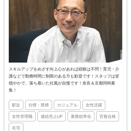
スキルアップをめざす向上心があれば経験は不問！育児・介
護などで勤務時間に制限のある方も歓迎です！スタッフは皆
穏やかで、落ち着いた社風が自慢です！奈良＆京都同時募
集！
駅近
分煙・禁煙
カジュアル
女性活躍
女性管理職
連続売上UP
業務効率化
官報合格
在宅