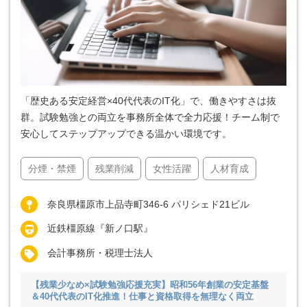
「歴史ある安定経営×40代代表のIT化」で、働きやすさは抜
群。試験勉強との両立を事務所全体で全力応援！チーム制で
安心してステップアップできる温かい環境です。
分煙・禁煙
残業削減
女性活躍
人材育成
奈良県橿原市上品寺町346-6 パリシェド21ビル
近鉄橿原線『新ノ口駅』
会計事務所・税理士法人
【残業少なめ×試験勉強応援充実】昭和56年創業の安定基盤
＆40代代表のIT化推進！仕事と資格取得を無理なく両立