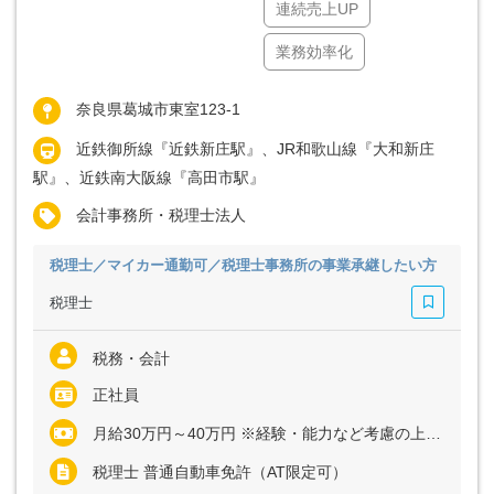
連続売上UP
業務効率化
奈良県葛城市東室123-1
近鉄御所線『近鉄新庄駅』、JR和歌山線『大和新庄
駅』、近鉄南大阪線『高田市駅』
会計事務所・税理士法人
税理士／マイカー通勤可／税理士事務所の事業承継したい方
税理士
税務・会計
正社員
月給30万円～40万円 ※経験・能力など考慮の上、決定いたします ※残業代は全額支給
税理士 普通自動車免許（AT限定可）