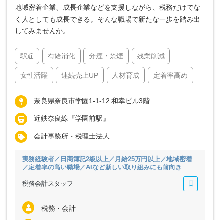
地域密着企業、成長企業などを支援しながら、税務だけでな
く人としても成長できる。そんな職場で新たな一歩を踏み出
してみませんか。
駅近
有給消化
分煙・禁煙
残業削減
女性活躍
連続売上UP
人材育成
定着率高め
奈良県奈良市学園1-1-12 和幸ビル3階
近鉄奈良線『学園前駅』
会計事務所・税理士法人
実務経験者／日商簿記2級以上／月給25万円以上／地域密着
／定着率の高い職場／AIなど新しい取り組みにも前向き
税務会計スタッフ
税務・会計