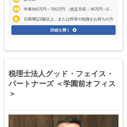
年俸360万円～700万円 （想定月収：30万円～58万3333円） ※経験・能力を考慮の上、決定いたします ※上記に固定残業代（月37時間分＝6万3270円～12万3025円）を含む ※超過分は別途全額支給
日商簿記2級以上、または同等の知識をお持ちの方
詳細を開く
税理士法人グッド・フェイス・
パートナーズ ＜学園前オフィス
＞