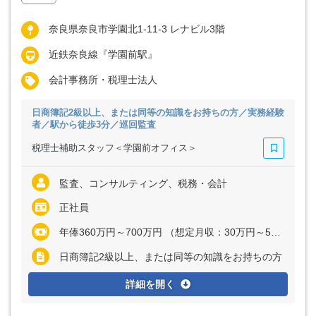
奈良県奈良市学園北1-11-3 レナビル3階
近鉄奈良線『学園前駅』
会計事務所・税理士法人
日商簿記2級以上、または同等の知識をお持ちの方／実務経験
者／駅から徒歩3分／巡回監査
税理士補助スタッフ＜学園前オフィス＞
監査、コンサルティング、税務・会計
正社員
年俸360万円～700万円 （想定月収：30万円～58万3333円） ※経験・能力を考慮の上、決定いたします ※上記に固定残業代（月37時間分＝6万3270円～12万3025円）を含む ※超過分は別途全額支給"
日商簿記2級以上、または同等の知識をお持ちの方
詳細を開く