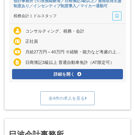
会計事務所での実務経験者／日商簿記3級以上／資格取得支援
制度あり／インセンティブ制度導入／マイカー通勤可
税務会計ミドルスタッフ
コンサルティング、税務・会計
正社員
月給27万円～40万円 ※経験・能力など考慮の上、決定いたします ※上記に固定残業代（月20時間分＝3万4000円～5万1000円）を含む ※超過分は別途全額支給
日商簿記3級以上 普通自動車免許（AT限定可）
詳細を開く
全4件の求人を見る
巳波会計事務所