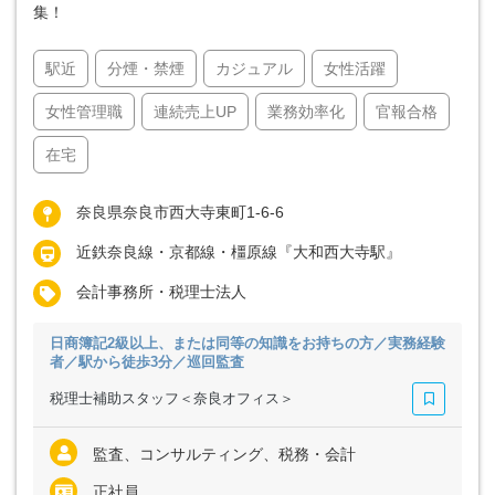
集！
駅近
分煙・禁煙
カジュアル
女性活躍
女性管理職
連続売上UP
業務効率化
官報合格
在宅
奈良県奈良市西大寺東町1-6-6
近鉄奈良線・京都線・橿原線『大和西大寺駅』
会計事務所・税理士法人
日商簿記2級以上、または同等の知識をお持ちの方／実務経験
者／駅から徒歩3分／巡回監査
税理士補助スタッフ＜奈良オフィス＞
監査、コンサルティング、税務・会計
正社員