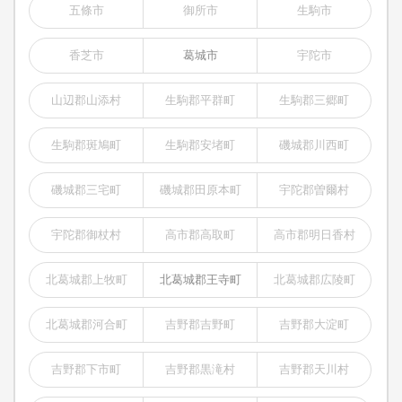
五條市
御所市
生駒市
香芝市
葛城市
宇陀市
山辺郡山添村
生駒郡平群町
生駒郡三郷町
生駒郡斑鳩町
生駒郡安堵町
磯城郡川西町
磯城郡三宅町
磯城郡田原本町
宇陀郡曽爾村
宇陀郡御杖村
高市郡高取町
高市郡明日香村
北葛城郡上牧町
北葛城郡王寺町
北葛城郡広陵町
北葛城郡河合町
吉野郡吉野町
吉野郡大淀町
吉野郡下市町
吉野郡黒滝村
吉野郡天川村