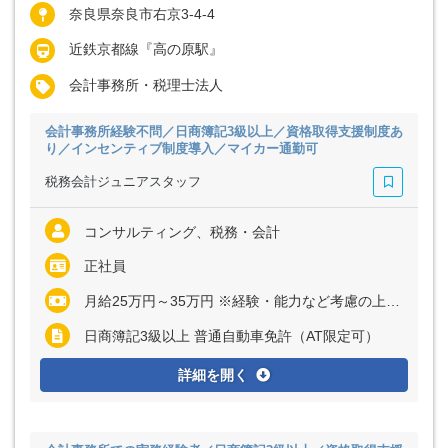
奈良県奈良市右京3-4-4
近鉄京都線『高の原駅』
会計事務所・税理士法人
会計事務所経験不問／日商簿記3級以上／資格取得支援制度あ
り／インセンティブ制度導入／マイカー通勤可
税務会計ジュニアスタッフ
コンサルティング、税務・会計
正社員
月給25万円～35万円 ※経験・能力など考慮の上、決定いたします ※上記に固定残業代（月20時間分＝3万2000円～4万5000円）を含む ※超過分は別途全額支給
日商簿記3級以上 普通自動車免許（AT限定可）
詳細を開く