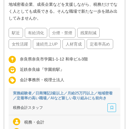
地域密着企業、成長企業などを支援しながら、税務だけでな
く人としても成長できる。そんな職場で新たな一歩を踏み出
してみませんか。
駅近
有給消化
分煙・禁煙
残業削減
女性活躍
連続売上UP
人材育成
定着率高め
奈良県奈良市学園1-1-12 和幸ビル3階
近鉄奈良線『学園前駅』
会計事務所・税理士法人
実務経験者／日商簿記2級以上／月給25万円以上／地域密着
／定着率の高い職場／AIなど新しい取り組みにも前向き
税務会計スタッフ
税務・会計