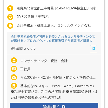
奈良県北葛城郡王寺町葛下1-8-4 REIWA協立ビル2階
JR大和路線『王寺駅』
会計事務所・税理士法人、コンサルティング会社
会計事務所経験者／将来も必要とされるコンサルティング力
が磨ける／プロのノウハウを直接吸収できる環境／裁量大
税務顧問スタッフ
コンサルティング、税務・会計
正社員
月給30万円～42万円 ※経験・能力など考慮の上、決定いたします ※残業代は全額支給
基本的なPCスキル（Excel、Word、PowerPoint）
※税理士有資格者、科目合格者歓迎 ※日商簿記2級以上ま
たは同等の知識をお持ちの方歓迎
詳細を開く