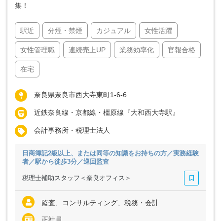
集！
駅近
分煙・禁煙
カジュアル
女性活躍
女性管理職
連続売上UP
業務効率化
官報合格
在宅
奈良県奈良市西大寺東町1-6-6
近鉄奈良線・京都線・橿原線『大和西大寺駅』
会計事務所・税理士法人
日商簿記2級以上、または同等の知識をお持ちの方／実務経験
者／駅から徒歩3分／巡回監査
税理士補助スタッフ＜奈良オフィス＞
監査、コンサルティング、税務・会計
正社員