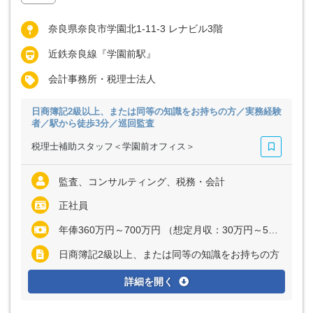
奈良県奈良市学園北1-11-3 レナビル3階
近鉄奈良線『学園前駅』
会計事務所・税理士法人
日商簿記2級以上、または同等の知識をお持ちの方／実務経験
者／駅から徒歩3分／巡回監査
税理士補助スタッフ＜学園前オフィス＞
監査、コンサルティング、税務・会計
正社員
年俸360万円～700万円 （想定月収：30万円～58万3333円） ※経験・能力を考慮の上、決定いたします ※上記に固定残業代（月37時間分＝6万3270円～12万3025円）を含む ※超過分は別途全額支給"
日商簿記2級以上、または同等の知識をお持ちの方
詳細を開く