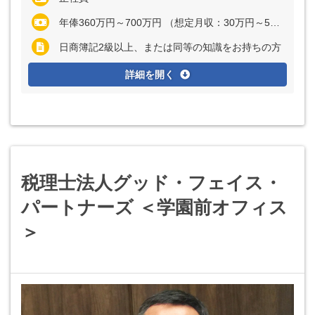
年俸360万円～700万円 （想定月収：30万円～58万3333円） ※経験・能力を考慮の上、決定いたします ※上記に固定残業代（月37時間分＝6万3270円～12万3025円）を含む ※超過分は別途全額支給
日商簿記2級以上、または同等の知識をお持ちの方
詳細を開く
税理士法人グッド・フェイス・
パートナーズ ＜学園前オフィス
＞