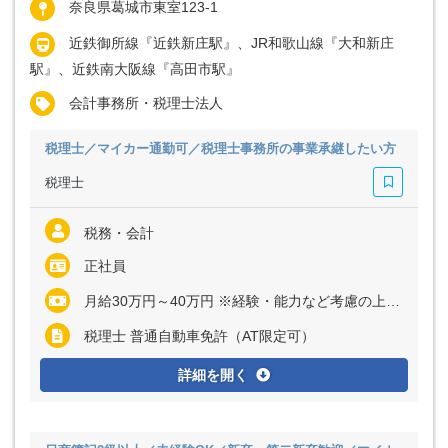
奈良県葛城市東室123-1
近鉄御所線『近鉄新庄駅』、JR和歌山線『大和新庄
駅』、近鉄南大阪線『高田市駅』
会計事務所・税理士法人
税理士／マイカー通勤可／税理士事務所の事業承継したい方
税理士
税務・会計
正社員
月給30万円～40万円 ※経験・能力など考慮の上、決定いたします ※残業代は全額支給
税理士 普通自動車免許（AT限定可）
詳細を開く