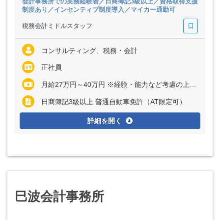
会計事務所での実務経験者／日商簿記3級以上／資格取得支援
制度あり／インセンティブ制度導入／マイカー通勤可
税務会計ミドルスタッフ
コンサルティング、税務・会計
正社員
月給27万円～40万円 ※経験・能力など考慮の上、決定いたします ※上記に固定残業代（月20時間分＝3万4000円～5万1000円）を含む ※超過分は別途全額支給
日商簿記3級以上 普通自動車免許（AT限定可）
詳細を開く
巳波会計事務所