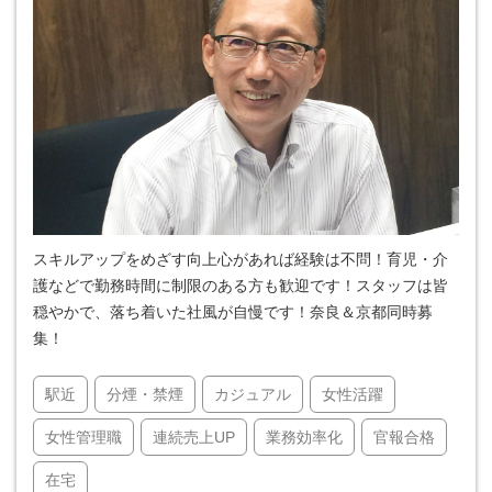
スキルアップをめざす向上心があれば経験は不問！育児・介
護などで勤務時間に制限のある方も歓迎です！スタッフは皆
穏やかで、落ち着いた社風が自慢です！奈良＆京都同時募
集！
駅近
分煙・禁煙
カジュアル
女性活躍
女性管理職
連続売上UP
業務効率化
官報合格
在宅