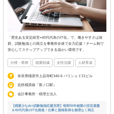
「歴史ある安定経営×40代代表のIT化」で、働きやすさは抜
群。試験勉強との両立を事務所全体で全力応援！チーム制で
安心してステップアップできる温かい環境です。
分煙・禁煙
残業削減
女性活躍
人材育成
奈良県橿原市上品寺町346-6 パリシェド21ビル
近鉄橿原線『新ノ口駅』
会計事務所・税理士法人
【残業少なめ×試験勉強応援充実】昭和56年創業の安定基盤
＆40代代表のIT化推進！仕事と資格取得を無理なく両立