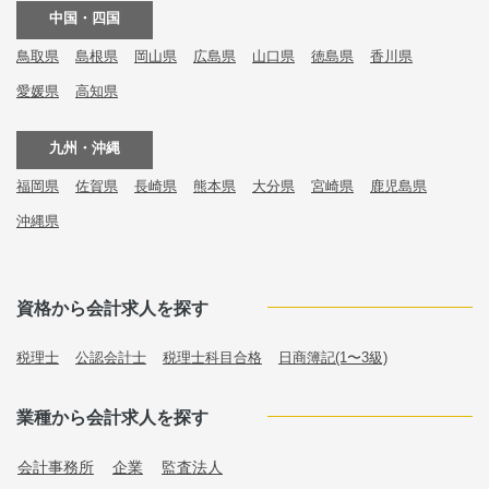
中国・四国
鳥取県
島根県
岡山県
広島県
山口県
徳島県
香川県
愛媛県
高知県
九州・沖縄
福岡県
佐賀県
長崎県
熊本県
大分県
宮崎県
鹿児島県
沖縄県
資格から会計求人を探す
税理士
公認会計士
税理士科目合格
日商簿記(1〜3級)
業種から会計求人を探す
会計事務所
企業
監査法人