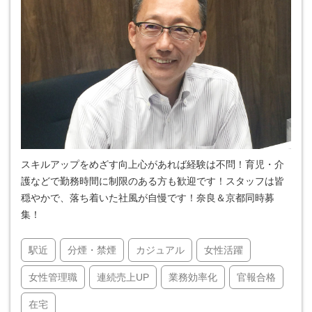
スキルアップをめざす向上心があれば経験は不問！育児・介
護などで勤務時間に制限のある方も歓迎です！スタッフは皆
穏やかで、落ち着いた社風が自慢です！奈良＆京都同時募
集！
駅近
分煙・禁煙
カジュアル
女性活躍
女性管理職
連続売上UP
業務効率化
官報合格
在宅