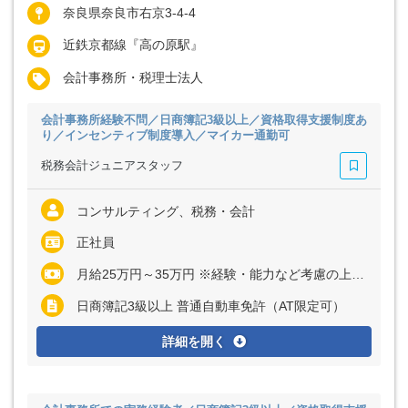
奈良県奈良市右京3-4-4
近鉄京都線『高の原駅』
会計事務所・税理士法人
会計事務所経験不問／日商簿記3級以上／資格取得支援制度あ
り／インセンティブ制度導入／マイカー通勤可
税務会計ジュニアスタッフ
コンサルティング、税務・会計
正社員
月給25万円～35万円 ※経験・能力など考慮の上、決定いたします ※上記に固定残業代（月20時間分＝3万2000円～4万5000円）を含む ※超過分は別途全額支給
日商簿記3級以上 普通自動車免許（AT限定可）
詳細を開く