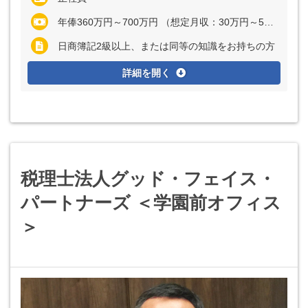
年俸360万円～700万円 （想定月収：30万円～58万3333円） ※経験・能力を考慮の上、決定いたします ※上記に固定残業代（月37時間分＝6万3270円～12万3025円）を含む ※超過分は別途全額支給
日商簿記2級以上、または同等の知識をお持ちの方
詳細を開く
税理士法人グッド・フェイス・
パートナーズ ＜学園前オフィス
＞