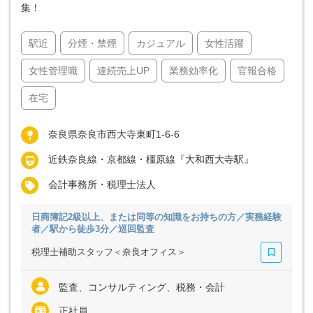
集！
駅近
分煙・禁煙
カジュアル
女性活躍
女性管理職
連続売上UP
業務効率化
官報合格
在宅
奈良県奈良市西大寺東町1-6-6
近鉄奈良線・京都線・橿原線『大和西大寺駅』
会計事務所・税理士法人
日商簿記2級以上、または同等の知識をお持ちの方／実務経験
者／駅から徒歩3分／巡回監査
税理士補助スタッフ＜奈良オフィス＞
監査、コンサルティング、税務・会計
正社員