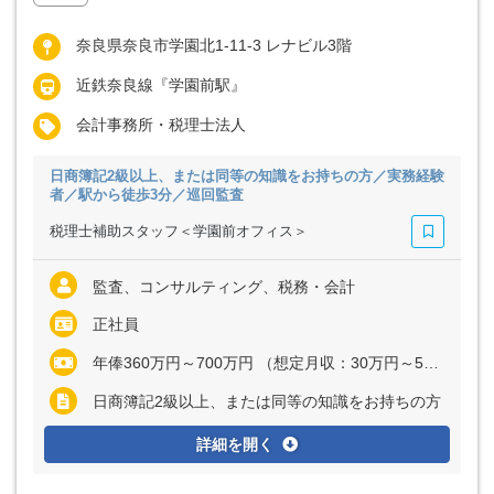
奈良県奈良市学園北1-11-3 レナビル3階
近鉄奈良線『学園前駅』
会計事務所・税理士法人
日商簿記2級以上、または同等の知識をお持ちの方／実務経験
者／駅から徒歩3分／巡回監査
税理士補助スタッフ＜学園前オフィス＞
監査、コンサルティング、税務・会計
正社員
年俸360万円～700万円 （想定月収：30万円～58万3333円） ※経験・能力を考慮の上、決定いたします ※上記に固定残業代（月37時間分＝6万3270円～12万3025円）を含む ※超過分は別途全額支給"
日商簿記2級以上、または同等の知識をお持ちの方
詳細を開く