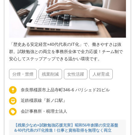
「歴史ある安定経営×40代代表のIT化」で、働きやすさは抜
群。試験勉強との両立を事務所全体で全力応援！チーム制で
安心してステップアップできる温かい環境です。
分煙・禁煙
残業削減
女性活躍
人材育成
奈良県橿原市上品寺町346-6 パリシェド21ビル
近鉄橿原線『新ノ口駅』
会計事務所・税理士法人
【残業少なめ×試験勉強応援充実】昭和56年創業の安定基盤
＆40代代表のIT化推進！仕事と資格取得を無理なく両立