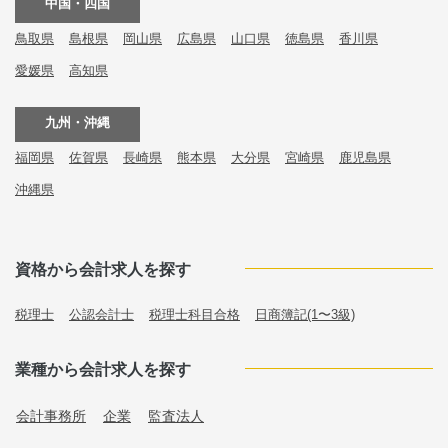
中国・四国
鳥取県
島根県
岡山県
広島県
山口県
徳島県
香川県
愛媛県
高知県
九州・沖縄
福岡県
佐賀県
長崎県
熊本県
大分県
宮崎県
鹿児島県
沖縄県
資格から会計求人を探す
税理士
公認会計士
税理士科目合格
日商簿記(1〜3級)
業種から会計求人を探す
会計事務所
企業
監査法人