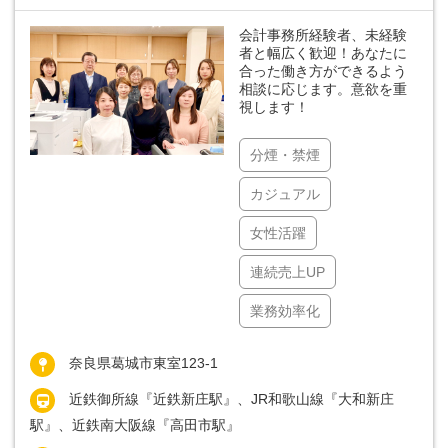
会計事務所経験者、未経験
者と幅広く歓迎！あなたに
合った働き方ができるよう
相談に応じます。意欲を重
視します！
分煙・禁煙
カジュアル
女性活躍
連続売上UP
業務効率化
奈良県葛城市東室123-1
近鉄御所線『近鉄新庄駅』、JR和歌山線『大和新庄
駅』、近鉄南大阪線『高田市駅』