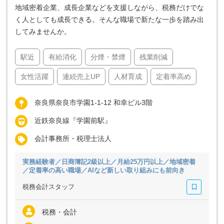
地域密着企業、成長企業などを支援しながら、税務だけでな
く人としても成長できる。そんな職場で新たな一歩を踏み出
してみませんか。
駅近
有給消化
分煙・禁煙
残業削減
女性活躍
連続売上UP
人材育成
定着率高め
奈良県奈良市学園1-1-12 和幸ビル3階
近鉄奈良線『学園前駅』
会計事務所・税理士法人
実務経験者／日商簿記2級以上／月給25万円以上／地域密着
／定着率の高い職場／AIなど新しい取り組みにも前向き
税務会計スタッフ
税務・会計