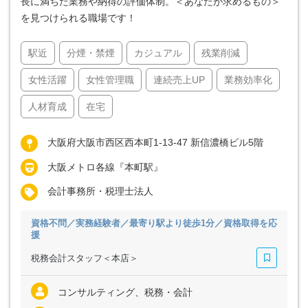
長に満ちた業務や納得の評価体制。＜あなたが求めるもの＞
を見つけられる職場です！
駅近
分煙・禁煙
カジュアル
残業削減
女性活躍
女性管理職
連続売上UP
業務効率化
人材育成
在宅
大阪府大阪市西区西本町1-13-47 新信濃橋ビル5階
大阪メトロ各線『本町駅』
会計事務所・税理士法人
資格不問／実務経験者／最寄り駅より徒歩1分／資格取得を応
援
税務会計スタッフ＜本店＞
コンサルティング、税務・会計