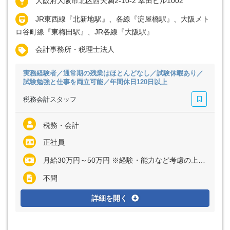
大阪府大阪市北区西天満2-10-2 幸田ビル1002
JR東西線『北新地駅』、各線『淀屋橋駅』、大阪メト
ロ谷町線『東梅田駅』、JR各線『大阪駅』
会計事務所・税理士法人
実務経験者／通常期の残業はほとんどなし／試験休暇あり／
試験勉強と仕事を両立可能／年間休日120日以上
税務会計スタッフ
税務・会計
正社員
月給30万円～50万円 ※経験・能力など考慮の上、決定いたします ※残業代は全額支給
不問
詳細を開く