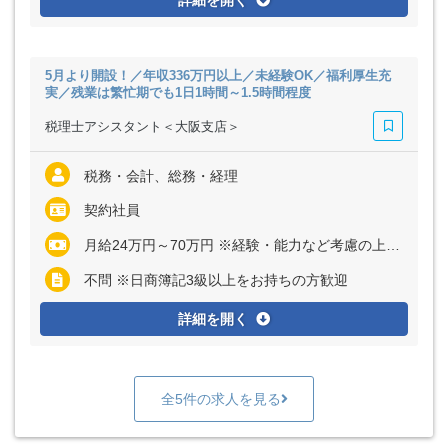
詳細を開く
5月より開設！／年収336万円以上／未経験OK／福利厚生充
実／残業は繁忙期でも1日1時間～1.5時間程度
税理士アシスタント＜大阪支店＞
税務・会計、総務・経理
契約社員
月給24万円～70万円 ※経験・能力など考慮の上、決定いたします ※上記に固定残業代（月25～40時間分＝3万8810円～16万6667円）を含む ※超過分は別途全額支給
不問 ※日商簿記3級以上をお持ちの方歓迎
詳細を開く
全5件の求人を見る