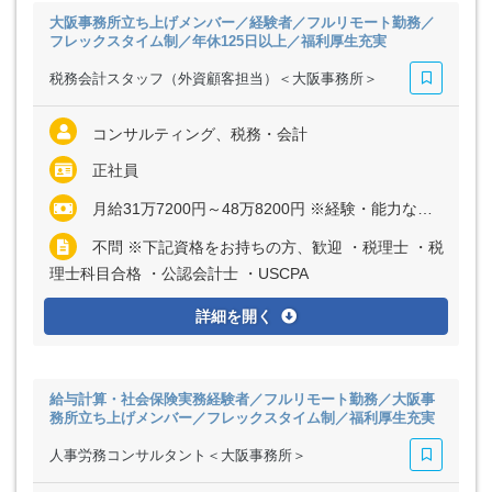
大阪事務所立ち上げメンバー／経験者／フルリモート勤務／
フレックスタイム制／年休125日以上／福利厚生充実
税務会計スタッフ（外資顧客担当）＜大阪事務所＞
コンサルティング、税務・会計
正社員
月給31万7200円～48万8200円 ※経験・能力など考慮の上、決定いたします ※上記に固定残業代（月30時間分＝6万6800円～9万9300円）を含む ※超過分は別途全額支給
不問 ※下記資格をお持ちの方、歓迎 ・税理士 ・税
理士科目合格 ・公認会計士 ・USCPA
詳細を開く
給与計算・社会保険実務経験者／フルリモート勤務／大阪事
務所立ち上げメンバー／フレックスタイム制／福利厚生充実
人事労務コンサルタント＜大阪事務所＞