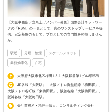
【大阪事務所／立ち上げメンバー募集】国際会計ネットワー
クの「RSM」の一員として、真のワンストップサービスを提
供。安定基盤のもとで、プロとしての専門性を発揮しません
か。
駅近
分煙・禁煙
スケールメリット
業務効率化
在宅
大阪府大阪市北区梅田1-3-1 大阪駅前第1ビル8階5号
JR各線『大阪駅』、大阪メトロ御堂筋線『梅田駅』、
大阪メトロ谷町線『東梅田駅』、阪急各線『大阪梅田駅』、
阪神各線『大阪梅田駅』
会計事務所・税理士法人、コンサルティング会社