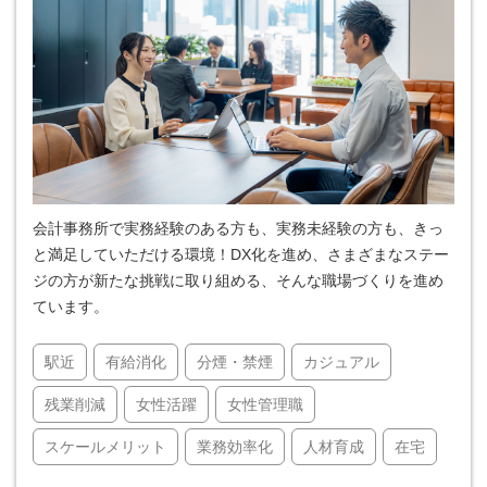
会計事務所で実務経験のある方も、実務未経験の方も、きっ
と満足していただける環境！DX化を進め、さまざまなステー
ジの方が新たな挑戦に取り組める、そんな職場づくりを進め
ています。
駅近
有給消化
分煙・禁煙
カジュアル
残業削減
女性活躍
女性管理職
スケールメリット
業務効率化
人材育成
在宅