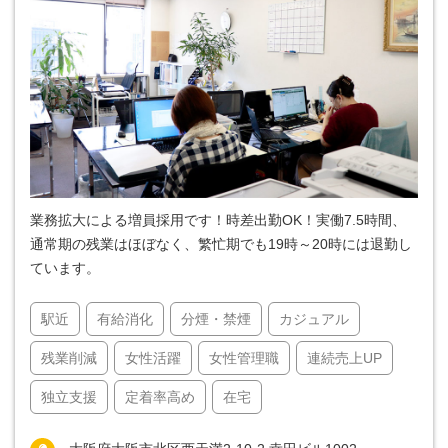
業務拡大による増員採用です！時差出勤OK！実働7.5時間、
通常期の残業はほぼなく、繁忙期でも19時～20時には退勤し
ています。
駅近
有給消化
分煙・禁煙
カジュアル
残業削減
女性活躍
女性管理職
連続売上UP
独立支援
定着率高め
在宅