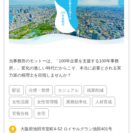
当事務所のモットーは、「100年企業を支援する100年事務
所」。変化の激しい時代だからこそ、本当に必要とされる実
力派の税理士を目指しませんか？
駅近
分煙・禁煙
カジュアル
残業削減
女性活躍
女性管理職
業務効率化
人材育成
官報合格
在宅
大阪府池田市室町4-52 ロイヤルグラン池田401号