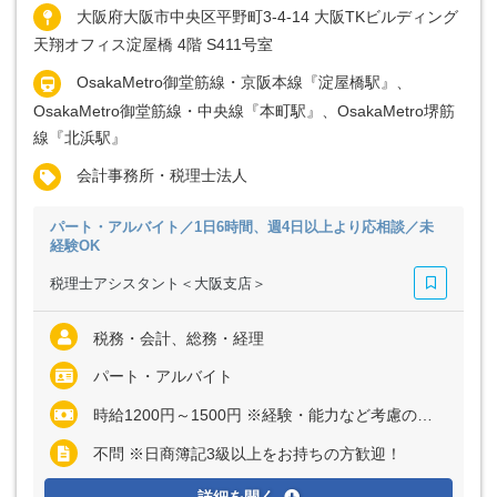
大阪府大阪市中央区平野町3-4-14 大阪TKビルディング
天翔オフィス淀屋橋 4階 S411号室
OsakaMetro御堂筋線・京阪本線『淀屋橋駅』、
OsakaMetro御堂筋線・中央線『本町駅』、OsakaMetro堺筋
線『北浜駅』
会計事務所・税理士法人
パート・アルバイト／1日6時間、週4日以上より応相談／未
経験OK
税理士アシスタント＜大阪支店＞
税務・会計、総務・経理
パート・アルバイト
時給1200円～1500円 ※経験・能力など考慮の上、決定いたします
不問 ※日商簿記3級以上をお持ちの方歓迎！