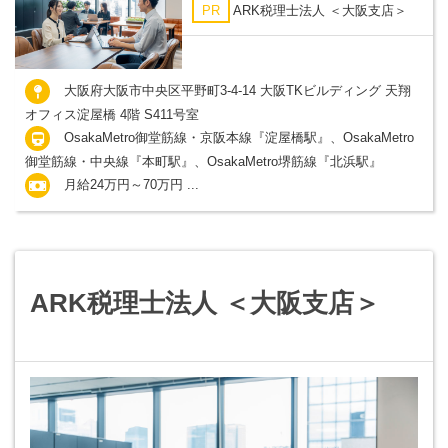
PR
ARK税理士法人 ＜大阪支店＞
大阪府大阪市中央区平野町3-4-14 大阪TKビルディング 天翔
オフィス淀屋橋 4階 S411号室
OsakaMetro御堂筋線・京阪本線『淀屋橋駅』、OsakaMetro
御堂筋線・中央線『本町駅』、OsakaMetro堺筋線『北浜駅』
月給24万円～70万円 ...
ARK税理士法人 ＜大阪支店＞