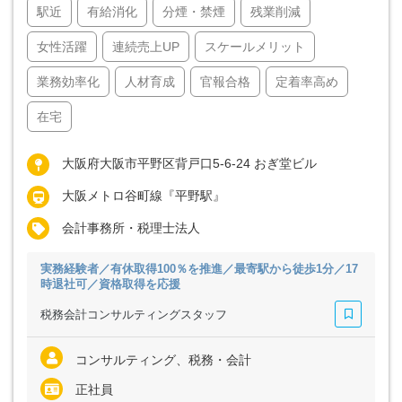
駅近
有給消化
分煙・禁煙
残業削減
女性活躍
連続売上UP
スケールメリット
業務効率化
人材育成
官報合格
定着率高め
在宅
大阪府大阪市平野区背戸口5-6-24 おぎ堂ビル
大阪メトロ谷町線『平野駅』
会計事務所・税理士法人
実務経験者／有休取得100％を推進／最寄駅から徒歩1分／17
時退社可／資格取得を応援
税務会計コンサルティングスタッフ
コンサルティング、税務・会計
正社員