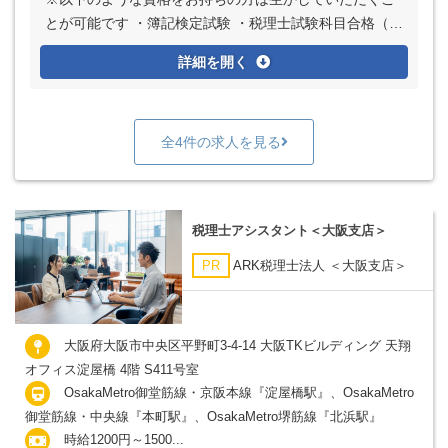
とが可能です ・簿記検定試験 ・税理士試験科目合格（科
目数不問） ・FP3級以上
詳細を開く
全4件の求人を見る
税理士アシスタント＜大阪支店＞
PR
ARK税理士法人 ＜大阪支店＞
大阪府大阪市中央区平野町3-4-14 大阪TKビルディング 天翔
オフィス淀屋橋 4階 S411号室
OsakaMetro御堂筋線・京阪本線『淀屋橋駅』、OsakaMetro
御堂筋線・中央線『本町駅』、OsakaMetro堺筋線『北浜駅』
時給1200円～1500...