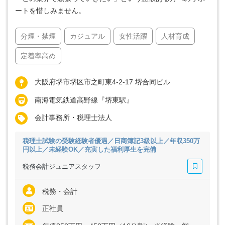
ートを惜しみません。
分煙・禁煙
カジュアル
女性活躍
人材育成
定着率高め
大阪府堺市堺区市之町東4-2-17 堺合同ビル
南海電気鉄道高野線『堺東駅』
会計事務所・税理士法人
税理士試験の受験経験者優遇／日商簿記3級以上／年収350万
円以上／未経験OK／充実した福利厚生を完備
税務会計ジュニアスタッフ
税務・会計
正社員