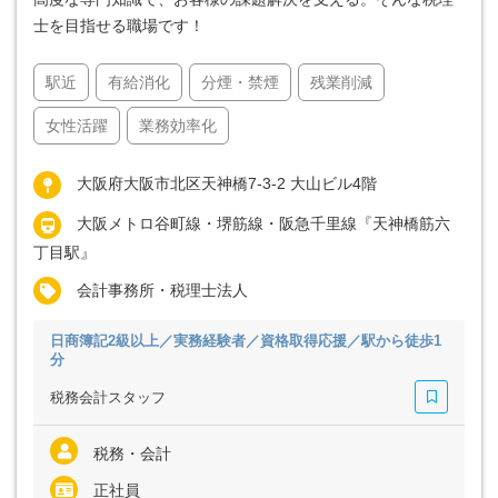
士を目指せる職場です！
駅近
有給消化
分煙・禁煙
残業削減
女性活躍
業務効率化
大阪府大阪市北区天神橋7-3-2 大山ビル4階
大阪メトロ谷町線・堺筋線・阪急千里線『天神橋筋六
丁目駅』
会計事務所・税理士法人
日商簿記2級以上／実務経験者／資格取得応援／駅から徒歩1
分
税務会計スタッフ
税務・会計
正社員