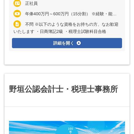
正社員
年俸400万円～600万円（15分割） ※経験・能力など考慮の上、決定いたします ※上記に固定残業代（月40時間分＝6万2509円～11万9000円）を含む ※超過分は全額別途支給
不問 ※以下のような資格をお持ちの方、なお歓迎
いたします ・日商簿記2級 ・税理士試験科目合格
詳細を開く
野垣公認会計士・税理士事務所