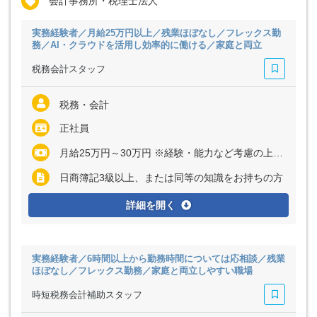
会計事務所・税理士法人
実務経験者／月給25万円以上／残業ほぼなし／フレックス勤
務／AI・クラウドを活用し効率的に働ける／家庭と両立
税務会計スタッフ
税務・会計
正社員
月給25万円～30万円 ※経験・能力など考慮の上、決定いたします ※上記に固定残業代（月20時間分＝3万円～3万7800円）を含む ※超過分は別途全額支給
日商簿記3級以上、または同等の知識をお持ちの方
詳細を開く
実務経験者／6時間以上から勤務時間については応相談／残業
ほぼなし／フレックス勤務／家庭と両立しやすい職場
時短税務会計補助スタッフ