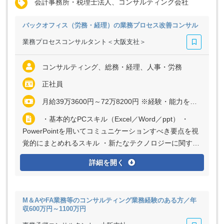
会計事務所・税理士法人、コンサルティング会社
バックオフィス（労務・経理）の業務プロセス改善コンサル
業務プロセスコンサルタント＜大阪支社＞
コンサルティング、総務・経理、人事・労務
正社員
月給39万3600円～72万8200円 ※経験・能力を考慮の上、優遇いたします
・基本的なPCスキル（Excel／Word／ppt） ・
PowerPointを用いてコミュニケーションすべき要点を視
覚的にまとめれるスキル ・新たなテクノロジーに関する
知識やスキルを習得する意欲
詳細を開く
M＆AやFA業務等のコンサルティング業務経験のある方／年
収600万円～1100万円