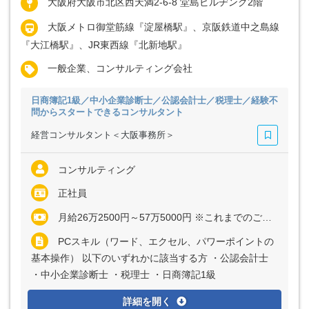
大阪府大阪市北区西天満2-6-8 堂島ビルヂング2階
大阪メトロ御堂筋線『淀屋橋駅』、京阪鉄道中之島線
『大江橋駅』、JR東西線『北新地駅』
一般企業、コンサルティング会社
日商簿記1級／中小企業診断士／公認会計士／税理士／経験不
問からスタートできるコンサルタント
経営コンサルタント＜大阪事務所＞
コンサルティング
正社員
月給26万2500円～57万5000円 ※これまでのご経験や能力を考慮し、決定いたします
PCスキル（ワード、エクセル、パワーポイントの
基本操作） 以下のいずれかに該当する方 ・公認会計士
・中小企業診断士 ・税理士 ・日商簿記1級
詳細を開く