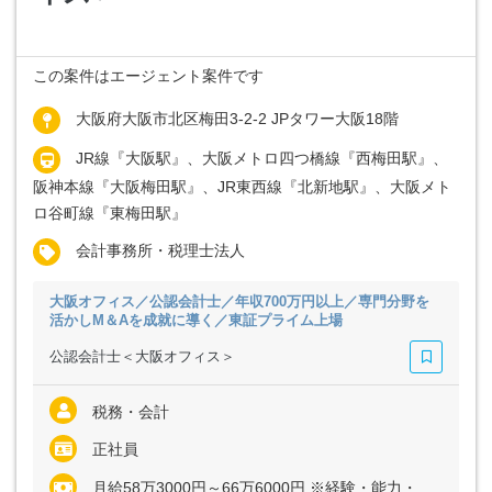
この案件はエージェント案件です
大阪府大阪市北区梅田3-2-2 JPタワー大阪18階
JR線『大阪駅』、大阪メトロ四つ橋線『西梅田駅』、
阪神本線『大阪梅田駅』、JR東西線『北新地駅』、大阪メト
ロ谷町線『東梅田駅』
会計事務所・税理士法人
大阪オフィス／公認会計士／年収700万円以上／専門分野を
活かしM＆Aを成就に導く／東証プライム上場
公認会計士＜大阪オフィス＞
税務・会計
正社員
月給58万3000円～66万6000円 ※経験・能力・前職給与を考慮いたします