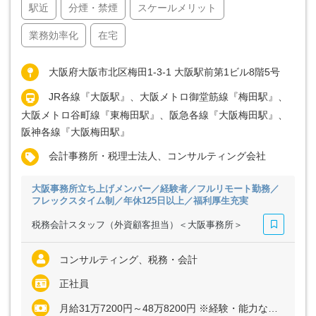
駅近
分煙・禁煙
スケールメリット
業務効率化
在宅
大阪府大阪市北区梅田1-3-1 大阪駅前第1ビル8階5号
JR各線『大阪駅』、大阪メトロ御堂筋線『梅田駅』、
大阪メトロ谷町線『東梅田駅』、阪急各線『大阪梅田駅』、
阪神各線『大阪梅田駅』
会計事務所・税理士法人、コンサルティング会社
大阪事務所立ち上げメンバー／経験者／フルリモート勤務／
フレックスタイム制／年休125日以上／福利厚生充実
税務会計スタッフ（外資顧客担当）＜大阪事務所＞
コンサルティング、税務・会計
正社員
月給31万7200円～48万8200円 ※経験・能力など考慮の上、決定いたします ※上記に固定残業代（月30時間分＝6万6800円～9万9300円）を含む ※超過分は別途全額支給