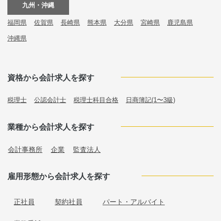
九州・沖縄
福岡県
佐賀県
長崎県
熊本県
大分県
宮崎県
鹿児島県
沖縄県
資格から会計求人を探す
税理士
公認会計士
税理士科目合格
日商簿記(1〜3級)
業種から会計求人を探す
会計事務所
企業
監査法人
雇用形態から会計求人を探す
正社員
契約社員
パート・アルバイト