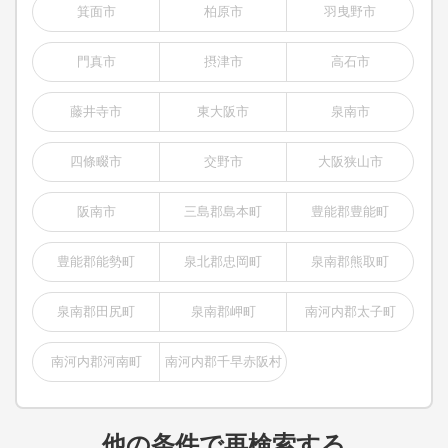
箕面市
柏原市
羽曳野市
門真市
摂津市
高石市
藤井寺市
東大阪市
泉南市
四條畷市
交野市
大阪狭山市
阪南市
三島郡島本町
豊能郡豊能町
豊能郡能勢町
泉北郡忠岡町
泉南郡熊取町
泉南郡田尻町
泉南郡岬町
南河内郡太子町
南河内郡河南町
南河内郡千早赤阪村
他の条件で再検索する