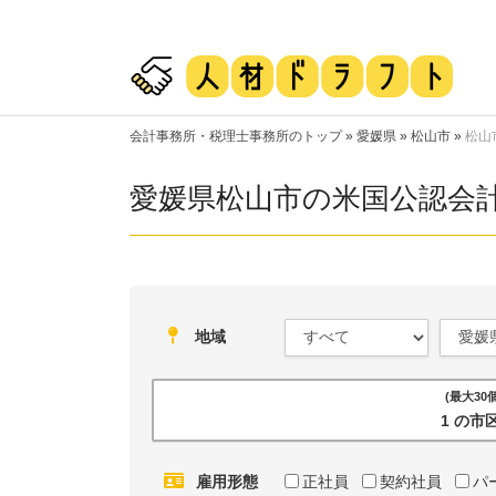
会計事務所・税理士事務所のトップ
»
愛媛県
»
松山市
»
松山
愛媛県松山市の米国公認会
地域
(最大3
1 の
雇用形態
正社員
契約社員
パ