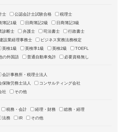
計士
公認会計士試験合格
税理士
商簿記1級
日商簿記2級
日商簿記3級
業診断士
弁護士
司法書士
行政書士
建設業経理事務士
ビジネス実務法務検定
英検1級
英検準1級
英検2級
TOEFL
他の外国語
普通自動車免許
必要資格無し
会計事務所・税理士法人
会保険労務士法人
コンサルティング会社
会社
その他
税務・会計
経理・財務
総務・経理
法務
IR
その他