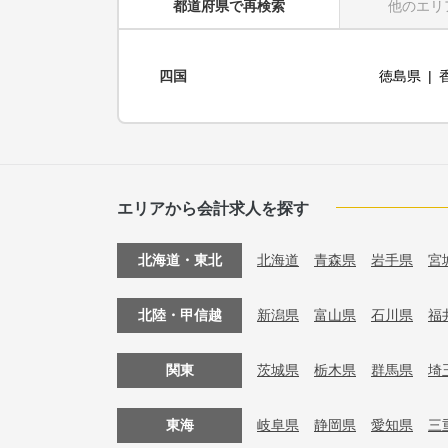
都道府県
で再検索
他のエリ
四国
徳島県
エリアから会計求人を探す
北海道・東北
北海道
青森県
岩手県
宮
北陸・甲信越
新潟県
富山県
石川県
福
関東
茨城県
栃木県
群馬県
埼
東海
岐阜県
静岡県
愛知県
三