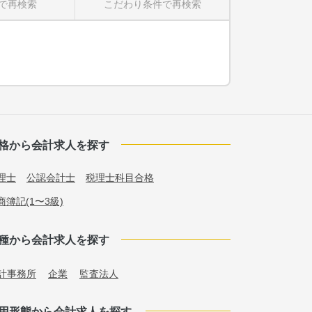
で再検索
こだわり条件
で再検索
格から会計求人を探す
理士
公認会計士
税理士科目合格
商簿記(1〜3級)
種から会計求人を探す
計事務所
企業
監査法人
用形態から会計求人を探す