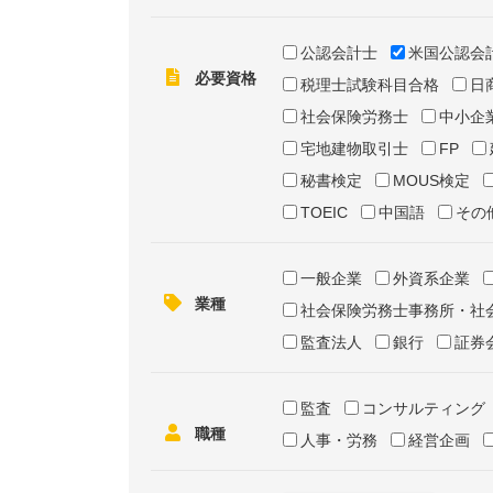
公認会計士
米国公認会
必要資格
税理士試験科目合格
日
社会保険労務士
中小企
宅地建物取引士
FP
秘書検定
MOUS検定
TOEIC
中国語
その
一般企業
外資系企業
業種
社会保険労務士事務所・社
監査法人
銀行
証券
監査
コンサルティング
職種
人事・労務
経営企画