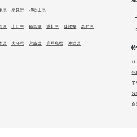
庫県
奈良県
和歌山県
島県
山口県
徳島県
香川県
愛媛県
高知県
本県
大分県
宮崎県
鹿児島県
沖縄県
特
リ
休
子
残
企