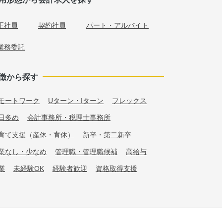
正社員
契約社員
パート・アルバイト
業務委託
徴から探す
モートワーク
Uターン・Iターン
フレックス
日多め
会計事務所・税理士事務所
育て支援（産休・育休）
新卒・第二新卒
業なし・少なめ
管理職・管理職候補
高給与
業
未経験OK
経験者歓迎
資格取得支援