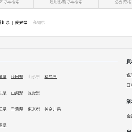
ア
で再検索
雇用形態
で再検索
必要資格
香川県
愛媛県
高知県
資
税
城県
秋田県
山形県
福島県
日
井県
山梨県
長野県
業
玉県
千葉県
東京都
神奈川県
会
重県
雇