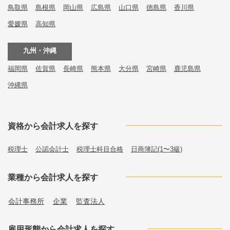
鳥取県
島根県
岡山県
広島県
山口県
徳島県
香川県
愛媛県
高知県
九州・沖縄
福岡県
佐賀県
長崎県
熊本県
大分県
宮崎県
鹿児島県
沖縄県
資格から会計求人を探す
税理士
公認会計士
税理士科目合格
日商簿記(1〜3級)
業種から会計求人を探す
会計事務所
企業
監査法人
雇用形態から会計求人を探す