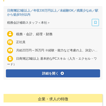
日商簿記3級以上／年収330万円以上／未経験OK／残業少なめ／駅
から徒歩5分以内
税務会計補助スタッフ＜本社＞
税務・会計、経理・財務
正社員
月給23万円～35万円 ※経験・能力など考慮の上、決定いたします ※上記に固定残業代（月15時間分＝2万6220円～3万6720円）を含む ※超過分は別途全額支給
日商簿記3級以上 基本的なPCスキル（入力・エクセル・ワ
ード）
詳細を開く
企業・求人の特徴