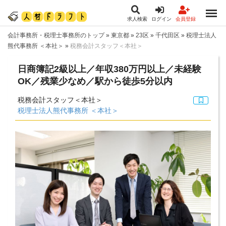
求人検索
ログイン
会員登録
会計事務所・税理士事務所のトップ
»
東京都
»
23区
»
千代田区
»
税理士法人
熊代事務所 ＜本社＞
»
税務会計スタッフ＜本社＞
日商簿記2級以上／年収380万円以上／未経験
OK／残業少なめ／駅から徒歩5分以内
税務会計スタッフ＜本社＞
税理士法人熊代事務所 ＜本社＞