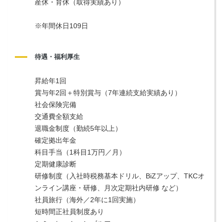
産休・育休（取得実績あり）
※年間休日109日
待遇・福利厚生
昇給年1回
賞与年2回＋特別賞与（7年連続支給実績あり）
社会保険完備
交通費全額支給
退職金制度（勤続5年以上）
確定拠出年金
科目手当（1科目1万円／月）
定期健康診断
研修制度（入社時税務基本ドリル、BiZアップ、TKCオ
ンライン講座・研修、月次定期社内研修 など）
社員旅行（海外／2年に1回実施）
短時間正社員制度あり