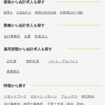
資格から会計求人を探す
税理士
公認会計士
税理士科目合格
日商簿記(1〜3級)
業種から会計求人を探す
会計事務所
企業
監査法人
雇用形態から会計求人を探す
正社員
契約社員
パート・アルバイト
業務委託
特徴から探す
リモートワーク
Uターン・Iターン
フレックス
休日多め
会計事務所・税理士事務所
子育て支援（産休・育休）