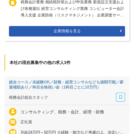
税務会計業務 相続税対策および申告業務 新規設立支援およ
び各種届出 経営コンサルティング業務 コンピューター会計
導入支援 企業防衛（リスクマネジメント） 企業調査サービ
ス
企業情報を見る
本社の現在募集中の他の求人3件
総合コース／未経験OK／財務・経営コンサルなども挑戦可能／家
賃補助あり／科目合格祝い金（1科目ごとに10万円）
税務会計総合スタッフ
コンサルティング、税務・会計、経理・財務
正社員
月給24万円～50万円 ※経験・能力など考慮の上、決定いたします ※残業代は全額支給