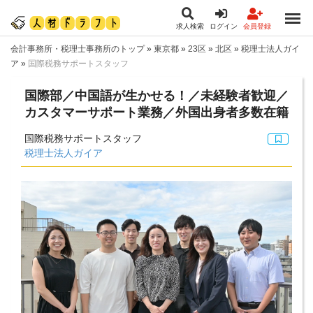
求人検索
ログイン
会員登録
会計事務所・税理士事務所のトップ
»
東京都
»
23区
»
北区
»
税理士法人ガイ
ア
»
国際税務サポートスタッフ
国際部／中国語が生かせる！／未経験者歓迎／
カスタマーサポート業務／外国出身者多数在籍
国際税務サポートスタッフ
税理士法人ガイア