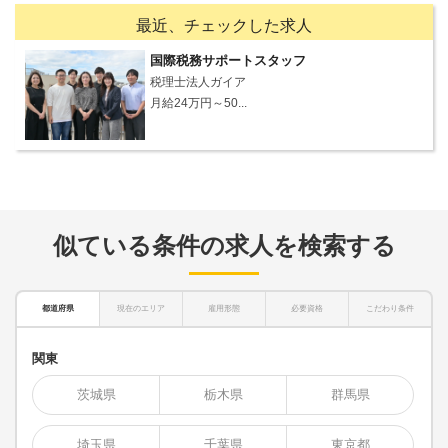
最近、チェックした求人
国際税務サポートスタッフ
税理士法人ガイア
月給24万円～50...
似ている条件の求人を検索する
都道府県
現在のエリア
雇用形態
必要資格
こだわり条件
関東
茨城県
栃木県
群馬県
埼玉県
千葉県
東京都