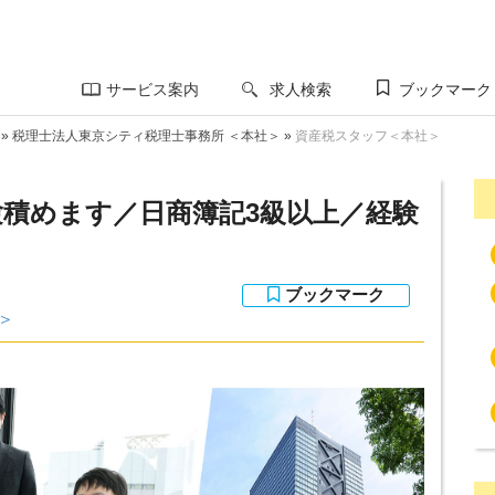
サービス案内
求人検索
ブックマーク
»
税理士法人東京シティ税理士事務所 ＜本社＞
»
資産税スタッフ＜本社＞
験積めます／日商簿記3級以上／経験
＞