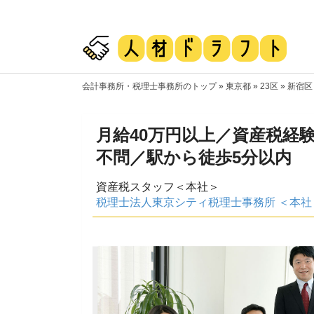
会計事務所・税理士事務所のトップ
»
東京都
»
23区
»
新宿区
月給40万円以上／資産税経
不問／駅から徒歩5分以内
資産税スタッフ＜本社＞
税理士法人東京シティ税理士事務所 ＜本社