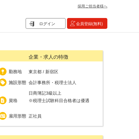
採用ご担当者様へ
ログイン
会員登録(無料)
企業・求人の特徴
勤務地
東京都 / 新宿区
施設形態
会計事務所・税理士法人
日商簿記3級以上
資格
※税理士試験科目合格者は優遇
雇用形態
正社員