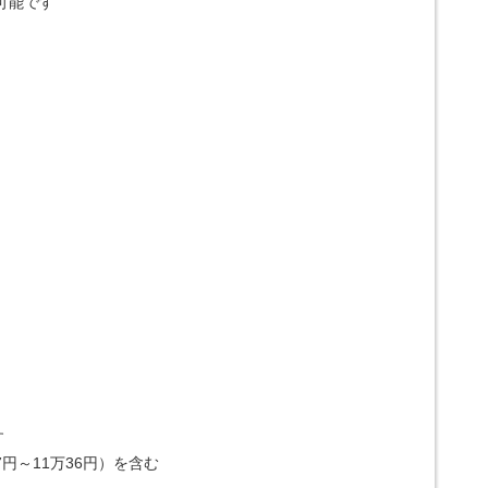
可能です
す
7円～11万36円）を含む