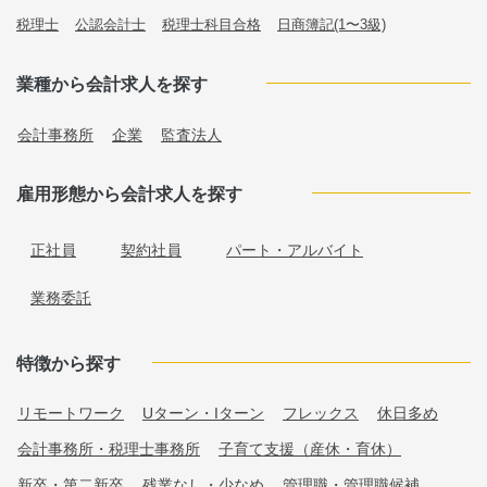
税理士
公認会計士
税理士科目合格
日商簿記(1〜3級)
業種から会計求人を探す
会計事務所
企業
監査法人
雇用形態から会計求人を探す
正社員
契約社員
パート・アルバイト
業務委託
特徴から探す
リモートワーク
Uターン・Iターン
フレックス
休日多め
会計事務所・税理士事務所
子育て支援（産休・育休）
新卒・第二新卒
残業なし・少なめ
管理職・管理職候補