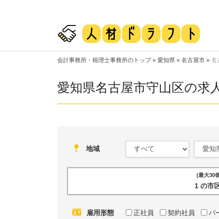
会計事務所・税理士事務所のトップ
»
愛知県
»
名古屋市
»
名
愛知県名古屋市守山区の求
地域
(最大3
1 の
雇用形態
正社員
契約社員
パ