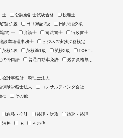
計士
公認会計士試験合格
税理士
商簿記1級
日商簿記2級
日商簿記3級
業診断士
弁護士
司法書士
行政書士
建設業経理事務士
ビジネス実務法務検定
英検1級
英検準1級
英検2級
TOEFL
他の外国語
普通自動車免許
必要資格無し
会計事務所・税理士法人
会保険労務士法人
コンサルティング会社
会社
その他
税務・会計
経理・財務
総務・経理
法務
IR
その他