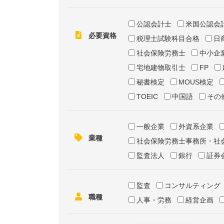
公認会計士
米国公認会
必要資格
税理士試験科目合格
日
社会保険労務士
中小企
宅地建物取引士
FP
秘書検定
MOUS検定
TOEIC
中国語
その
一般企業
外資系企業
業種
社会保険労務士事務所・社
監査法人
銀行
証券
監査
コンサルティング
職種
人事・労務
経営企画