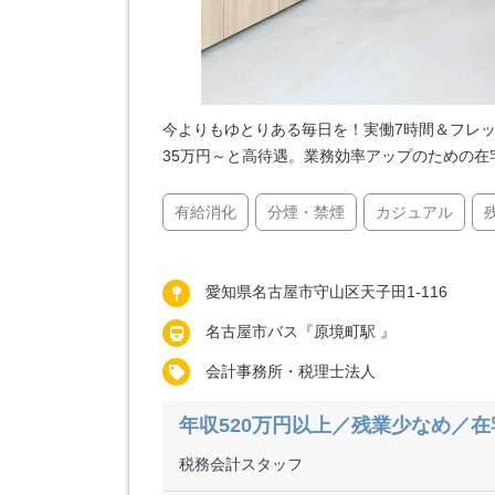
今よりもゆとりある毎日を！実働7時間＆フレ
35万円～と高待遇。業務効率アップのための在
有給消化
分煙・禁煙
カジュアル
愛知県名古屋市守山区天子田1-116
名古屋市バス『原境町駅 』
会計事務所・税理士法人
年収520万円以上／残業少なめ／
税務会計スタッフ