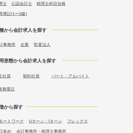
理士
公認会計士
税理士科目合格
商簿記(1〜3級)
種から会計求人を探す
計事務所
企業
監査法人
用形態から会計求人を探す
正社員
契約社員
パート・アルバイト
業務委託
徴から探す
モートワーク
Uターン・Iターン
フレックス
日多め
会計事務所・税理士事務所