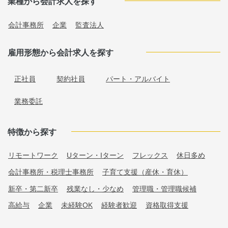
業種から会計求人を探す
会計事務所
企業
監査法人
雇用形態から会計求人を探す
正社員
契約社員
パート・アルバイト
業務委託
特徴から探す
リモートワーク
Uターン・Iターン
フレックス
休日多め
会計事務所・税理士事務所
子育て支援（産休・育休）
新卒・第二新卒
残業なし・少なめ
管理職・管理職候補
高給与
企業
未経験OK
経験者歓迎
資格取得支援