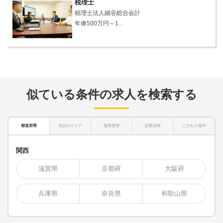
税理士
税理士法人細谷総合会計
年俸500万円～1...
似ている条件の求人を検索する
都道府県
現在のエリア
雇用形態
必要資格
こだわり条件
関西
滋賀県
京都府
大阪府
兵庫県
奈良県
和歌山県