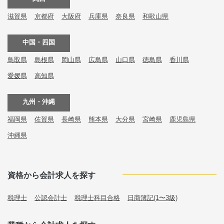
滋賀県
京都府
大阪府
兵庫県
奈良県
和歌山県
中国・四国
鳥取県
島根県
岡山県
広島県
山口県
徳島県
香川県
愛媛県
高知県
九州・沖縄
福岡県
佐賀県
長崎県
熊本県
大分県
宮崎県
鹿児島県
沖縄県
資格から会計求人を探す
税理士
公認会計士
税理士科目合格
日商簿記(1〜3級)