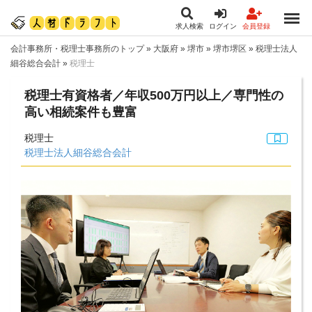
求人検索
ログイン
会員登録
会計事務所・税理士事務所のトップ
»
大阪府
»
堺市
»
堺市堺区
»
税理士法人
細谷総合会計
»
税理士
税理士有資格者／年収500万円以上／専門性の
高い相続案件も豊富
税理士
税理士法人細谷総合会計