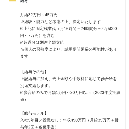
給与
月給32万円～45万円
※経験・能力など考慮の上、決定いたします
※上記に固定残業代（月16時間～24時間分＝2万5000
円～7万円）を含む　
※超過分は別途全額支給
※個人の習熟度により、試用期間延長の可能性があり
ます
【給与その他】
上記給与に加え、売上金額や手数料に応じて歩合給を
別途支給します。
※歩合給のみで月額1万円～20万円以上（2023年度実績
値）
【給与モデル】
入社5年目／役職なし：年収490万円（月給35万円＋賞
与年2回＋各種手当）