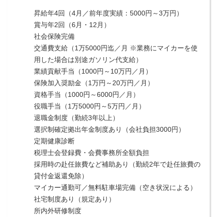
昇給年4回（4月／前年度実績：5000円～3万円）
賞与年2回（6月・12月）
社会保険完備
交通費支給（1万5000円迄／月 ※業務にマイカーを使
用した場合は別途ガソリン代支給）
業績貢献手当（1000円～10万円／月）
保険加入奨励金（1万円～20万円／月）
資格手当（1000円～6000円／月）
役職手当（1万5000円～5万円／月）
退職金制度（勤続3年以上）
選択制確定拠出年金制度あり（会社負担3000円）
定期健康診断
税理士会登録費・会費事務所全額負担
採用時の赴任旅費など補助あり（勤続2年で赴任旅費の
貸付金返還免除）
マイカー通勤可／無料駐車場完備（空き状況による）
社宅制度あり（規定あり）
所内外研修制度