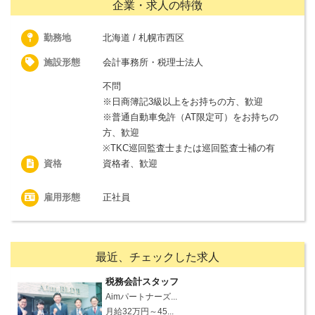
企業・求人の特徴
勤務地
北海道 / 札幌市西区
施設形態
会計事務所・税理士法人
不問
※日商簿記3級以上をお持ちの方、歓迎
※普通自動車免許（AT限定可）をお持ちの
方、歓迎
※TKC巡回監査士または巡回監査士補の有
資格
資格者、歓迎
雇用形態
正社員
最近、チェックした求人
税務会計スタッフ
Aimパートナーズ...
月給32万円～45...