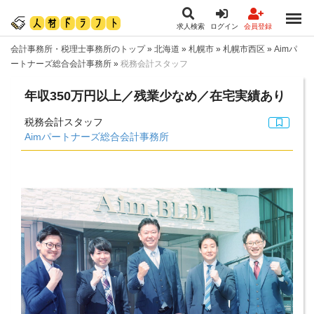
求人検索
ログイン
会員登録
会計事務所・税理士事務所のトップ
»
北海道
»
札幌市
»
札幌市西区
»
Aimパ
ートナーズ総合会計事務所
»
税務会計スタッフ
年収350万円以上／残業少なめ／在宅実績あり
税務会計スタッフ
Aimパートナーズ総合会計事務所