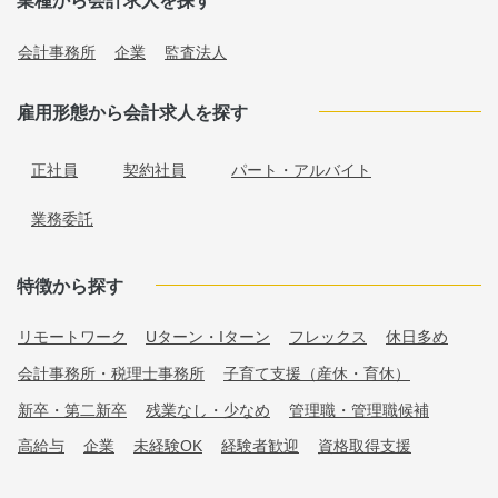
業種から会計求人を探す
会計事務所
企業
監査法人
雇用形態から会計求人を探す
正社員
契約社員
パート・アルバイト
業務委託
特徴から探す
リモートワーク
Uターン・Iターン
フレックス
休日多め
会計事務所・税理士事務所
子育て支援（産休・育休）
新卒・第二新卒
残業なし・少なめ
管理職・管理職候補
高給与
企業
未経験OK
経験者歓迎
資格取得支援