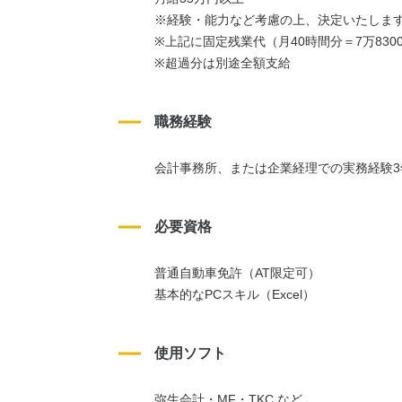
※経験・能力など考慮の上、決定いたしま
※上記に固定残業代（月40時間分＝7万830
※超過分は別途全額支給
職務経験
会計事務所、または企業経理での実務経験3
必要資格
普通自動車免許（AT限定可）
基本的なPCスキル（Excel）
使用ソフト
弥生会計・MF・TKC など