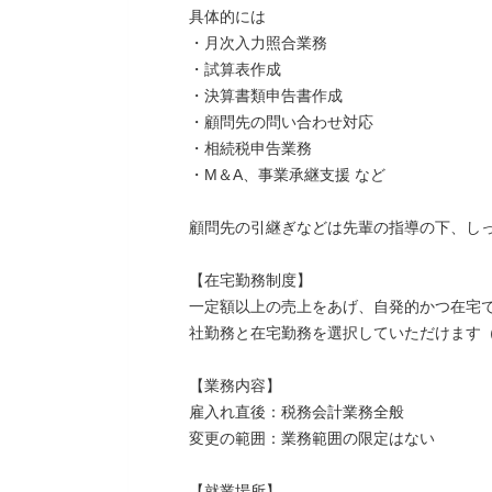
具体的には
・月次入力照合業務
・試算表作成
・決算書類申告書作成
・顧問先の問い合わせ対応
・相続税申告業務
・M＆A、事業承継支援 など
顧問先の引継ぎなどは先輩の指導の下、し
【在宅勤務制度】
一定額以上の売上をあげ、自発的かつ在宅
社勤務と在宅勤務を選択していただけます
【業務内容】
雇入れ直後：税務会計業務全般
変更の範囲：業務範囲の限定はない
【就業場所】