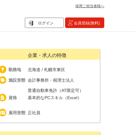
採用ご担当者様へ
ログイン
会員登録(無料)
企業・求人の特徴
勤務地
北海道 / 札幌市東区
施設形態
会計事務所・税理士法人
普通自動車免許（AT限定可）
資格
基本的なPCスキル（Excel）
雇用形態
正社員