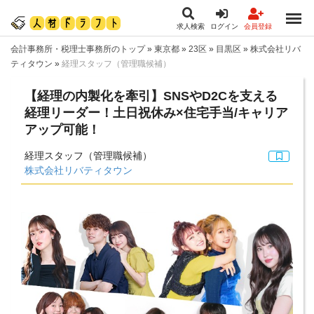
求人検索
ログイン
会員登録
会計事務所・税理士事務所のトップ
»
東京都
»
23区
»
目黒区
»
株式会社リバ
ティタウン
»
経理スタッフ（管理職候補）
【経理の内製化を牽引】SNSやD2Cを支える
経理リーダー！土日祝休み×住宅手当/キャリア
アップ可能！
経理スタッフ（管理職候補）
株式会社リバティタウン