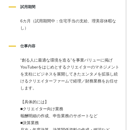
試用期間
6カ月（試用期間中：住宅手当の支給、理美容休暇な
し）
仕事内容
“創る人に最適な環境を造る”を事業バリューに掲げ
YouTuberをはじめとするクリエイターのマネジメント
を支柱にビジネスを展開してきたエンタメを拡張し続
けるクリエイターファームで経理／財務業務をお任せ
します。
【具体的には】
■クリエイター向け業務
報酬明細の作成、申告業務のサポートなど
■決算業務
月次・年度決算、決算関係資料の作成・確認など