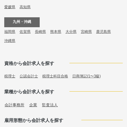
愛媛県
高知県
九州・沖縄
福岡県
佐賀県
長崎県
熊本県
大分県
宮崎県
鹿児島県
沖縄県
資格から会計求人を探す
税理士
公認会計士
税理士科目合格
日商簿記(1〜3級)
業種から会計求人を探す
会計事務所
企業
監査法人
雇用形態から会計求人を探す