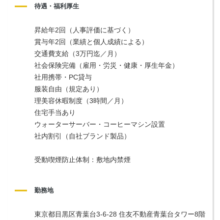
待遇・福利厚生
昇給年2回（人事評価に基づく）
賞与年2回（業績と個人成績による）
交通費支給（3万円迄／月）
社会保険完備（雇用・労災・健康・厚生年金）
社用携帯・PC貸与
服装自由（規定あり）
理美容休暇制度（3時間／月）
住宅手当あり
ウォーターサーバー・コーヒーマシン設置
社内割引（自社ブランド製品）
受動喫煙防止体制：敷地内禁煙
勤務地
東京都目黒区青葉台3-6-28 住友不動産青葉台タワー8階