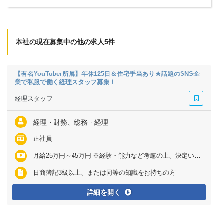
本社の現在募集中の他の求人5件
【有名YouTuber所属】年休125日＆住宅手当あり★話題のSNS企
業で私服で働く経理スタッフ募集！
経理スタッフ
経理・財務、総務・経理
正社員
月給25万円～45万円 ※経験・能力など考慮の上、決定いたします ※上記に固定残業代（月28.7時間～45時間分＝4万4000円～11万3000円）を含む ※超過分は別途全額支給
日商簿記3級以上、または同等の知識をお持ちの方
詳細を開く