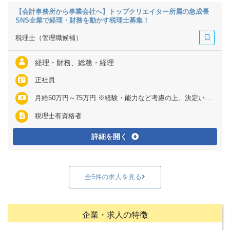
【会計事務所から事業会社へ】トップクリエイター所属の急成長
SNS企業で経理・財務を動かす税理士募集！
税理士（管理職候補）
経理・財務、総務・経理
正社員
月給50万円～75万円 ※経験・能力など考慮の上、決定いたします ※上記に固定残業代（月45時間分＝12万6000円～18万9000円）を含む ※超過分は別途全額支給
税理士有資格者
詳細を開く
全5件の求人を見る
企業・求人の特徴