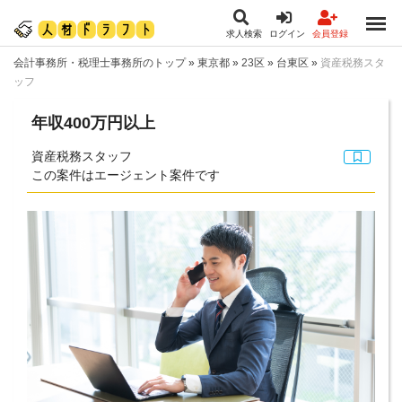
求人検索
ログイン
会員登録
会計事務所・税理士事務所のトップ
»
東京都
»
23区
»
台東区
»
資産税務スタ
ッフ
年収400万円以上
資産税務スタッフ
この案件はエージェント案件です