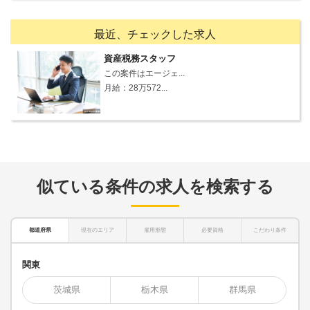
最近、チェックした求人
資産税務スタッフ
この案件はエージェ...
月給：28万572...
似ている条件の求人を検索する
都道府県
現在のエリア
雇用形態
必要資格
こだわり条件
関東
茨城県
栃木県
群馬県