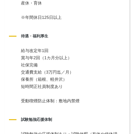
産休・育休
※年間休日125日以上
待遇・福利厚生
給与改定年1回
賞与年2回（1カ月分以上）
社保完備
交通費支給（3万円迄／月）
保養所（箱根、軽井沢）
短時間正社員制度あり
受動喫煙防止体制：敷地内禁煙
試験勉強応援体制
試験勉強の応援体制あり：試験休暇（有休や代休消