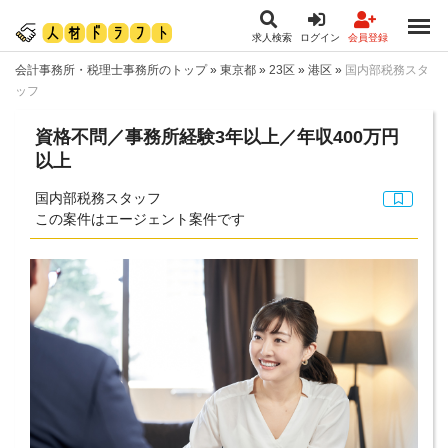
求人検索
ログイン
会員登録
会計事務所・税理士事務所のトップ
»
東京都
»
23区
»
港区
»
国内部税務スタ
ッフ
資格不問／事務所経験3年以上／年収400万円
以上
国内部税務スタッフ
この案件はエージェント案件です