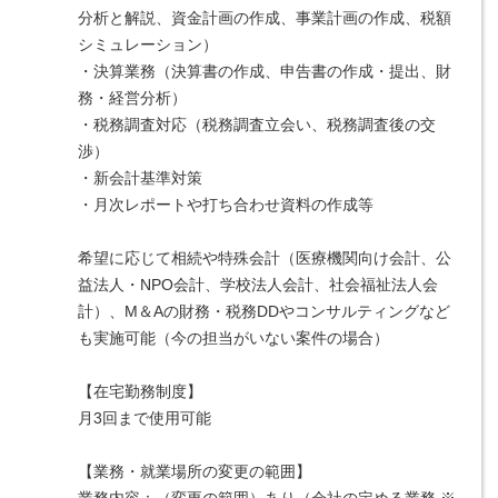
分析と解説、資金計画の作成、事業計画の作成、税額
シミュレーション）
・決算業務（決算書の作成、申告書の作成・提出、財
務・経営分析）
・税務調査対応（税務調査立会い、税務調査後の交
渉）
・新会計基準対策
・月次レポートや打ち合わせ資料の作成等
希望に応じて相続や特殊会計（医療機関向け会計、公
益法人・NPO会計、学校法人会計、社会福祉法人会
計）、M＆Aの財務・税務DDやコンサルティングなど
も実施可能（今の担当がいない案件の場合）
【在宅勤務制度】
月3回まで使用可能
【業務・就業場所の変更の範囲】
業務内容：（変更の範囲）あり（会社の定める業務 ※