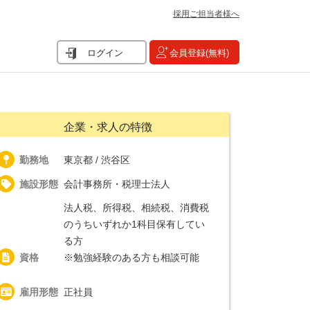
採用ご担当者様へ
ログイン
会員登録(無料)
企業・求人の特徴
勤務地
東京都 / 渋谷区
施設形態
会計事務所・税理士法人
法人税、所得税、相続税、消費税
のうちいずれか1科目保有してい
る方
資格
※勉強経験のある方も相談可能
雇用形態
正社員