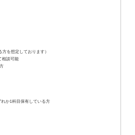
ある方を想定しております）
て相談可能
方
ずれか1科目保有している方