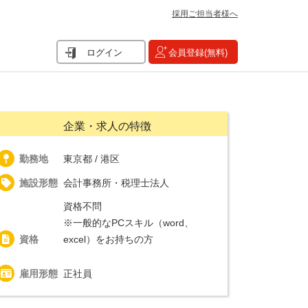
採用ご担当者様へ
ログイン
会員登録(無料)
企業・求人の特徴
勤務地
東京都 / 港区
施設形態
会計事務所・税理士法人
資格不問
※一般的なPCスキル（word、
資格
excel）をお持ちの方
雇用形態
正社員