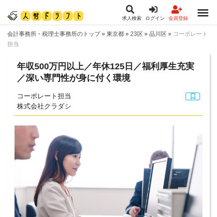
求人検索
ログイン
会員登録
会計事務所・税理士事務所のトップ
»
東京都
»
23区
»
品川区
»
コーポレート
担当
年収500万円以上／年休125日／福利厚生充実
／深い専門性が身に付く環境
コーポレート担当
株式会社クラダシ