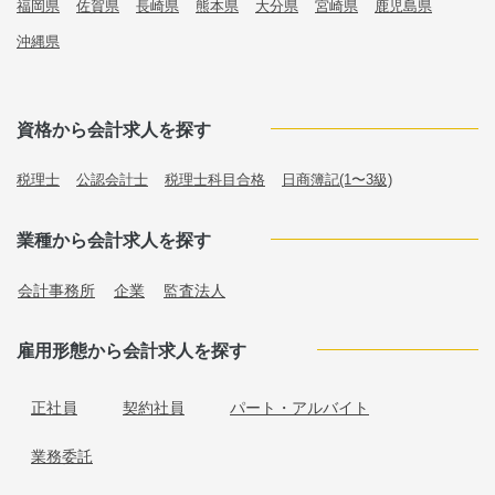
福岡県
佐賀県
長崎県
熊本県
大分県
宮崎県
鹿児島県
沖縄県
資格から会計求人を探す
税理士
公認会計士
税理士科目合格
日商簿記(1〜3級)
業種から会計求人を探す
会計事務所
企業
監査法人
雇用形態から会計求人を探す
正社員
契約社員
パート・アルバイト
業務委託