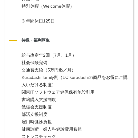
特別休暇（Welcome休暇）
※年間休日125日
待遇・福利厚生
給与改定年2回（7月、1月）
社会保険完備
交通費支給（5万円迄／月）
Kuradashi family割（EC kuradashiの商品をお得にご購
入いだける制度）
関東ITソフトウェア健保保有施設利用
書籍購入支援制度
勉強会支援制度
部活支援制度
雇用時健診負担
健康診断・婦人科健診費用負担
ストレスチェック