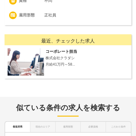
資格
不問
雇用形態
正社員
最近、チェックした求人
コーポレート担当
株式会社クラダシ
月給41万円～58...
似ている条件の求人を検索する
都道府県
現在のエリア
雇用形態
必要資格
こだわり条件