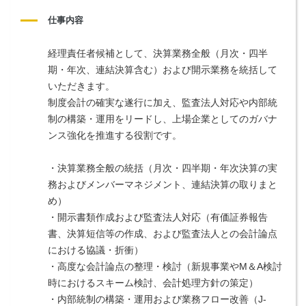
仕事内容
経理責任者候補として、決算業務全般（月次・四半
期・年次、連結決算含む）および開示業務を統括して
いただきます。
制度会計の確実な遂行に加え、監査法人対応や内部統
制の構築・運用をリードし、上場企業としてのガバナ
ンス強化を推進する役割です。
・決算業務全般の統括（月次・四半期・年次決算の実
務およびメンバーマネジメント、連結決算の取りまと
め）
・開示書類作成および監査法人対応（有価証券報告
書、決算短信等の作成、および監査法人との会計論点
における協議・折衝）
・高度な会計論点の整理・検討（新規事業やM＆A検討
時におけるスキーム検討、会計処理方針の策定）
・内部統制の構築・運用および業務フロー改善（J-