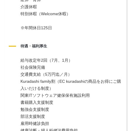
介護休暇
特別休暇（Welcome休暇）
※年間休日125日
待遇・福利厚生
給与改定年2回（7月、1月）
社会保険完備
交通費支給（5万円迄／月）
Kuradashi family割（EC kuradashiの商品をお得にご購
入いだける制度）
関東ITソフトウェア健保保有施設利用
書籍購入支援制度
勉強会支援制度
部活支援制度
雇用時健診負担
健康診断・婦人科健診費用負担