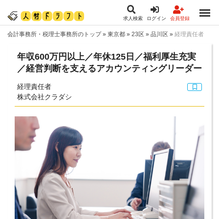
求人検索
ログイン
会員登録
会計事務所・税理士事務所のトップ
»
東京都
»
23区
»
品川区
»
経理責任者
年収600万円以上／年休125日／福利厚生充実
／経営判断を支えるアカウンティングリーダー
経理責任者
株式会社クラダシ