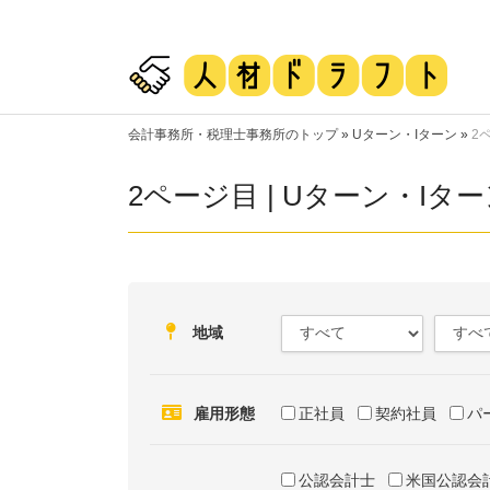
会計事務所・税理士事務所のトップ
»
Uターン・Iターン
»
2
2ページ目 | Uターン・I
地域
雇用形態
正社員
契約社員
パ
公認会計士
米国公認会