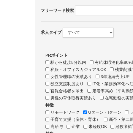
フリーワード検索
求人タイプ
PRポイント
駅から徒歩5分以内
有給休暇消化率80%
私服・オフィスカジュアルOK
残業削減
女性管理職の実績あり
3年連続売上UP
独立支援制度あり
IT化・業務効率化へ
官報合格者を輩出
定着率高め（平均勤続
男性の育休取得実績あり
在宅勤務の実
特徴
リモートワーク
Uターン・Iターン
子育て支援（産休・育休）
新卒・第二
高給与
企業
未経験OK
経験者歓