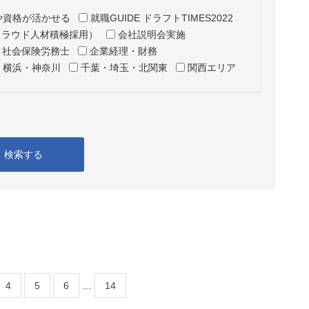
や資格が活かせる
就職GUIDE ドラフトTIMES2022
クラウド人材積極採用）
会社説明会実施
・社会保険労務士
企業経理・財務
横浜・神奈川
千葉・埼玉・北関東
関西エリア
検索する
4
5
6
…
14