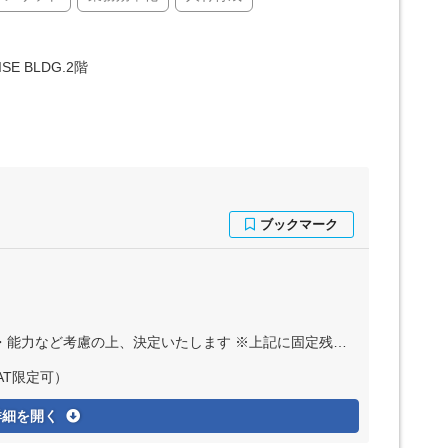
E BLDG.2階
します ※上記に固定残業代（月35時間分＝5万8208円～9万1008円）を含む ※超過分は別途全額支給
AT限定可）
詳細を開く