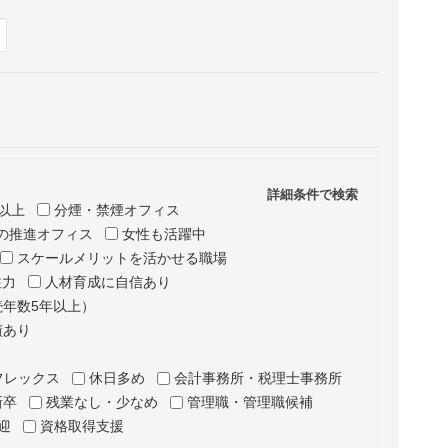
Hide
表示
詳細条件で検索
以上
分煙・禁煙オフィス
の推進オフィス
女性も活躍中
スケールメリットを活かせる職場
注力
人材育成に自信あり
年数5年以上）
績あり
フレックス
休日多め
会計事務所・税理士事務所
新卒
残業なし・少なめ
管理職・管理職候補
迎
資格取得支援