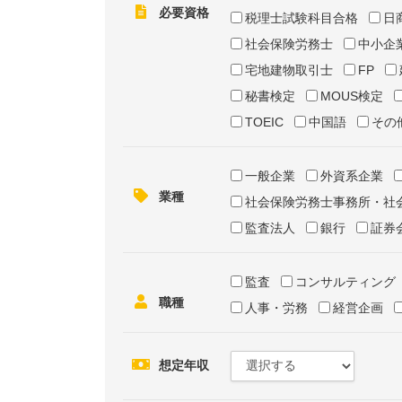
必要資格
税理士試験科目合格
日
社会保険労務士
中小企
宅地建物取引士
FP
秘書検定
MOUS検定
TOEIC
中国語
その
一般企業
外資系企業
業種
社会保険労務士事務所・社
監査法人
銀行
証券
監査
コンサルティング
職種
人事・労務
経営企画
想定年収