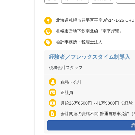
北海道札幌市豊平区平岸3条14-1-25 CRUIS
札幌市営地下鉄南北線『南平岸駅』
会計事務所・税理士法人
経験者／フレックスタイム制導入
税務会計スタッフ
税務・会計
正社員
月給26万8500円～41万9800円 ※経験・能力など考慮の上、決定いた
会計関連の資格不問 普通自動車免許（