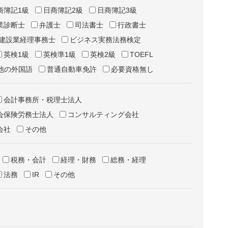
商簿記1級
日商簿記2級
日商簿記3級
業診断士
弁護士
司法書士
行政書士
建設業経理事務士
ビジネス実務法務検定
英検1級
英検準1級
英検2級
TOEFL
他の外国語
普通自動車免許
必要資格無し
会計事務所・税理士法人
会保険労務士法人
コンサルティング会社
会社
その他
税務・会計
経理・財務
総務・経理
法務
IR
その他