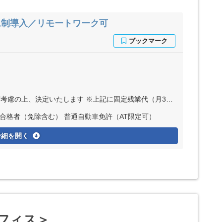
ム制導入／リモートワーク可
します ※上記に固定残業代（月35時間分＝6万円以上）を含む ※超過分は別途全額支給
合格者（免除含む） 普通自動車免許（AT限定可）
詳細を開く
オフィス＞