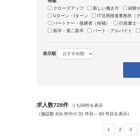
特集
クローズアップ
新しい働き方
経験
Uターン・Iターン
IT活用推進事務所（
パートナー・後継者（候補）
行政書士
新卒・第二新卒
パート・アルバイト
表示順
求人数728件
うち59件を表示
（施設数 416 件中の 31 件目～ 60 件目を表示）
1
2
3