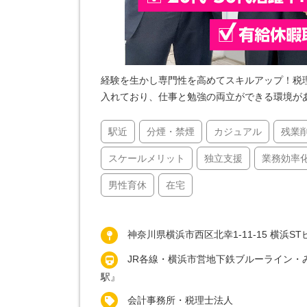
経験を生かし専門性を高めてスキルアップ！税
入れており、仕事と勉強の両立ができる環境が
駅近
分煙・禁煙
カジュアル
残業
スケールメリット
独立支援
業務効率
男性育休
在宅
神奈川県横浜市西区北幸1-11-15 横浜ST
JR各線・横浜市営地下鉄ブルーライン・
駅』
会計事務所・税理士法人