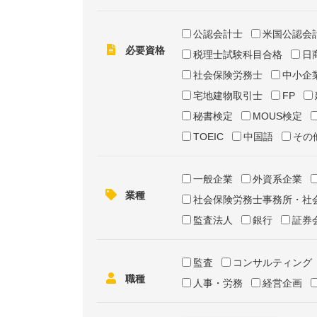
公認会計士
米国公認会
必要資格
税理士試験科目合格
日
社会保険労務士
中小企
宅地建物取引士
FP
秘書検定
MOUS検定
TOEIC
中国語
その
一般企業
外資系企業
業種
社会保険労務士事務所・社
監査法人
銀行
証券
監査
コンサルティング
職種
人事・労務
経営企画