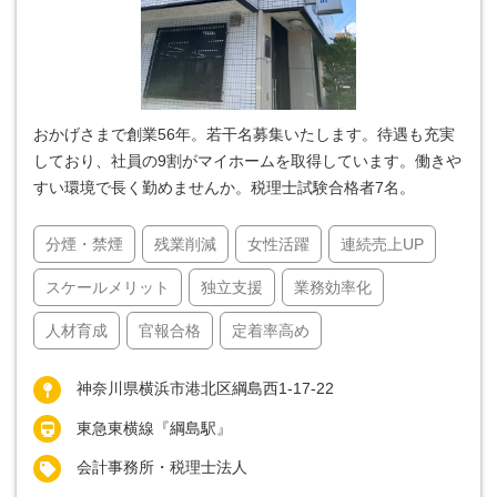
おかげさまで創業56年。若干名募集いたします。待遇も充実
しており、社員の9割がマイホームを取得しています。働きや
すい環境で長く勤めませんか。税理士試験合格者7名。
分煙・禁煙
残業削減
女性活躍
連続売上UP
スケールメリット
独立支援
業務効率化
人材育成
官報合格
定着率高め
神奈川県横浜市港北区綱島西1-17-22
東急東横線『綱島駅』
会計事務所・税理士法人