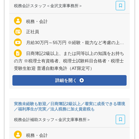
税務会計スタッフ＜金沢文庫事務所＞
税務・会計
正社員
月給30万円～55万円 ※経験・能力など考慮の上、決定いたします ※残業代は全額支給
日商簿記2級以上、または同等以上の知識をお持ち
の方 ※税理士有資格者、税理士試験科目合格者・税理士
受験生歓迎 普通自動車免許（AT限定可）
詳細を開く
実務未経験も歓迎／日商簿記2級以上／着実に成長できる環境
／福利厚生が充実／法人税務に加え資産税も
税務会計補助スタッフ＜金沢文庫事務所＞
税務・会計