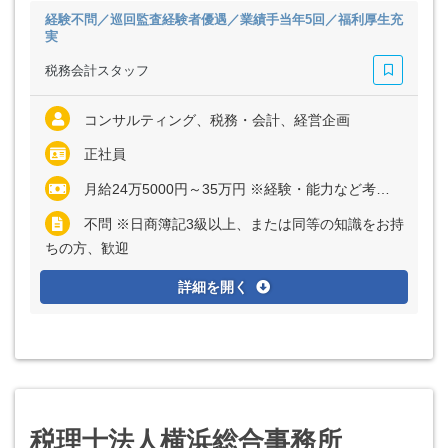
経験不問／巡回監査経験者優遇／業績手当年5回／福利厚生充
実
税務会計スタッフ
コンサルティング、税務・会計、経営企画
正社員
月給24万5000円～35万円 ※経験・能力など考慮の上、決定いたします ※上記に固定残業代（月20時間分＝3万5000円～5万円）を含む ※超過分は別途全額支給
不問 ※日商簿記3級以上、または同等の知識をお持
ちの方、歓迎
詳細を開く
税理士法人横浜総合事務所