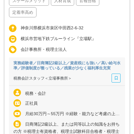
スケールメリット
人材育成
官報合格
定着率高め
神奈川県横浜市泉区中田西2-6-32
横浜市営地下鉄ブルーライン『立場駅』
会計事務所・税理士法人
実務経験者／日商簿記2級以上／資産税にも強い／高い給与水
準／評価制度が整っている／残業が少なく福利厚生充実
税務会計スタッフ＜立場事務所＞
税務・会計
正社員
月給30万円～55万円 ※経験・能力など考慮の上、決定いたします ※残業代は全額支給
日商簿記2級以上、または同等以上の知識をお持ち
の方 ※税理士有資格者、税理士試験科目合格者・税理士