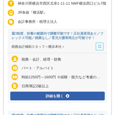
神奈川県横浜市西区北幸1-11-11 NMF横浜西口ビル7階
JR各線『横浜駅』
会計事務所・税理士法人
週3程度、扶養の範囲内で調整可能です！正社員登用あり／フ
レックス可能／残業なし／育児介護等両立が可能です！
税務会計補助スタッフ＜横浜本社＞
税務・会計、経理・財務
パート・アルバイト
時給1250円～1600円 ※経験・能力など考慮の上、決定いたします ※残業代は全額支給
日商簿記2級以上
詳細を開く