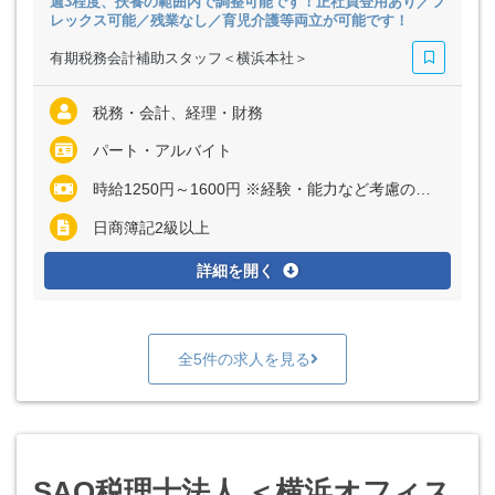
週3程度、扶養の範囲内で調整可能です！正社員登用あり／フ
レックス可能／残業なし／育児介護等両立が可能です！
有期税務会計補助スタッフ＜横浜本社＞
税務・会計、経理・財務
パート・アルバイト
時給1250円～1600円 ※経験・能力など考慮の上、決定いたします ※残業代は全額支給
日商簿記2級以上
詳細を開く
全5件の求人を見る
SAO税理士法人 ＜横浜オフィス