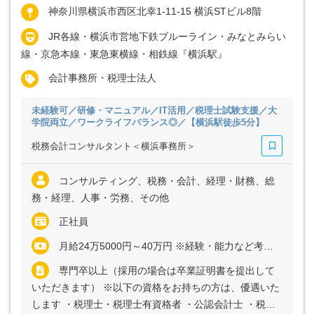
神奈川県横浜市西区北幸1-11-15 横浜STビル8階
JR各線・横浜市営地下鉄ブルーライン・みなとみらい
線・京急本線・東急東横線・相鉄線『横浜駅』
会計事務所・税理士法人
未経験可／研修・マニュアル／IT活用／税理士試験支援／大
学院両立／ワークライフバランス◎／【横浜駅徒歩5分】
税務会計コンサルタント＜横浜事務所＞
コンサルティング、税務・会計、経理・財務、総
務・経理、人事・労務、その他
正社員
月給24万5000円～40万円 ※経験・能力など考慮の上、決定いたします ※上記に固定残業代（月20時間分＝3万2000円～5万2000円）を含む ※超過分は別途全額支給
専門卒以上（採用の場合は卒業証明書を提出して
いただきます） ※以下の資格をお持ちの方は、優遇いた
します ・税理士・税理士有資格者 ・公認会計士 ・税理