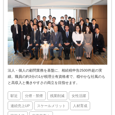
法人・個人の顧問業務を基盤に、相続税申告2500件超の実
績。職員の約3分の1が税理士有資格者で、穏やかな社風のも
と高収入と働きやすさの両立を目指せます。
駅近
分煙・禁煙
残業削減
女性活躍
連続売上UP
スケールメリット
人材育成