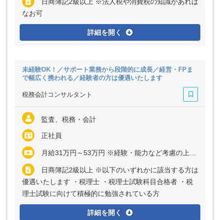
日商簿記2級以上 ※法人税や消費税の知識があれば
なお可
詳細を開く
未経験OK！／サポート業務から段階的に成長／経営・FPま
で幅広く携われる／経験者の方は優遇いたします
税務会計コンサルタント
監査、税務・会計
正社員
月給31万円～53万円 ※経験・能力など考慮の上、決定いたします ※上記に固定残業代（月15時間分＝3万2000円～5万5000円）を含む ※超過分は別途全額支給
日商簿記2級以上 ※以下のいずれかに該当する方は
優遇いたします ・税理士 ・税理士試験科目合格者 ・税
理士試験に向けて積極的に勉強されている方
詳細を開く