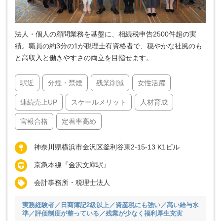
法人・個人の顧問業務を基盤に、相続税申告2500件超の実
績。職員の約3分の1が税理士有資格者で、穏やかな社風のも
と高収入と働きやすさの両立を目指せます。
駅近
分煙・禁煙
残業削減
女性活躍
連続売上UP
スケールメリット
人材育成
官報合格
定着率高め
神奈川県横浜市金沢区釜利谷東2-15-13 K1ビル
京急本線『金沢文庫駅』
会計事務所・税理士法人
実務経験者／日商簿記2級以上／資産税にも強い／高い給与水
準／評価制度が整っている／残業が少なく福利厚生充実