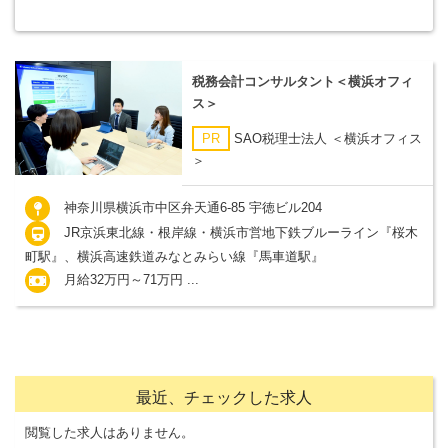
税務会計コンサルタント＜横浜オフィ
ス＞
PR
SAO税理士法人 ＜横浜オフィス
＞
神奈川県横浜市中区弁天通6-85 宇徳ビル204
JR京浜東北線・根岸線・横浜市営地下鉄ブルーライン『桜木
町駅』、横浜高速鉄道みなとみらい線『馬車道駅』
月給32万円～71万円 ...
最近、チェックした求人
閲覧した求人はありません。