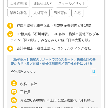
女性管理職
連続売上UP
スケールメリット
業務効率化
人材育成
男性育休
在宅
神奈川県横浜市中区山下町209 帝蚕関内ビル10階
JR根岸線『石川町駅』、JR各線・横浜市営地下鉄ブル
ーライン『関内駅』、みなとみらい線『日本大通り駅』
会計事務所・税理士法人、コンサルティング会社
【新卒採用】先輩のサポートで安心スタート／税務会計の基
礎から学べる／育成・研修体制充実／専門性を身につける
会計税務スタッフ
税務・会計
正社員
月給26万5600円 ※上記に固定残業代（月15時間分＝2万7600円）を含む ※超過分は別途全額支給