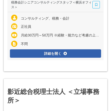
税務会計シニアコンサルティングスタッフ＜横浜オフィ
ス＞
コンサルティング、税務・会計
正社員
月給30万円～50万円 ※経験・能力など考慮の上、決定いたします ※上記に固定残業代（月45時間分＝7万6300円～12万7100円）を含む ※上記に固定深夜残業代割り増し分（月10時間分＝3400円～5700円）を含む ※超過分は別途全額支給
不問
詳細を開く
影近総合税理士法人 ＜立場事務
所＞