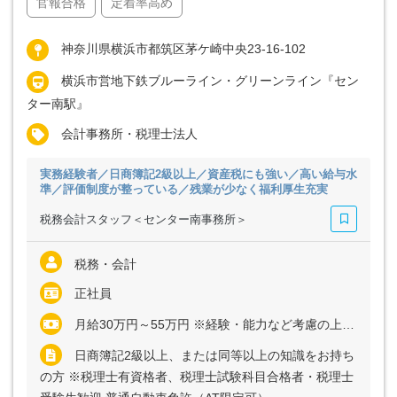
官報合格
定着率高め
神奈川県横浜市都筑区茅ケ崎中央23-16-102
横浜市営地下鉄ブルーライン・グリーンライン『セン
ター南駅』
会計事務所・税理士法人
実務経験者／日商簿記2級以上／資産税にも強い／高い給与水
準／評価制度が整っている／残業が少なく福利厚生充実
税務会計スタッフ＜センター南事務所＞
税務・会計
正社員
月給30万円～55万円 ※経験・能力など考慮の上、決定いたします ※残業代は全額支給
日商簿記2級以上、または同等以上の知識をお持ち
の方 ※税理士有資格者、税理士試験科目合格者・税理士