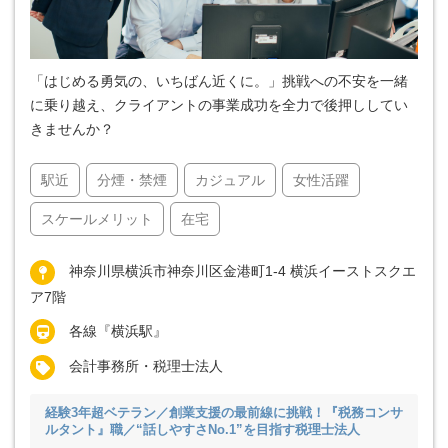
「はじめる勇気の、いちばん近くに。」挑戦への不安を一緒
に乗り越え、クライアントの事業成功を全力で後押ししてい
きませんか？
駅近
分煙・禁煙
カジュアル
女性活躍
スケールメリット
在宅
神奈川県横浜市神奈川区金港町1-4 横浜イーストスクエ
ア7階
各線『横浜駅』
会計事務所・税理士法人
経験3年超ベテラン／創業支援の最前線に挑戦！『税務コンサ
ルタント』職／“話しやすさNo.1”を目指す税理士法人