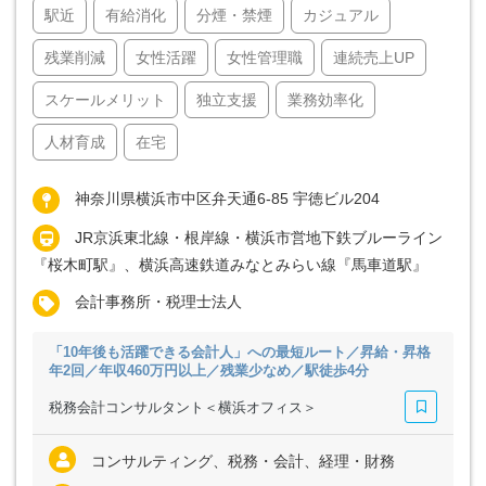
駅近
有給消化
分煙・禁煙
カジュアル
残業削減
女性活躍
女性管理職
連続売上UP
スケールメリット
独立支援
業務効率化
人材育成
在宅
神奈川県横浜市中区弁天通6-85 宇徳ビル204
JR京浜東北線・根岸線・横浜市営地下鉄ブルーライン
『桜木町駅』、横浜高速鉄道みなとみらい線『馬車道駅』
会計事務所・税理士法人
「10年後も活躍できる会計人」への最短ルート／昇給・昇格
年2回／年収460万円以上／残業少なめ／駅徒歩4分
税務会計コンサルタント＜横浜オフィス＞
コンサルティング、税務・会計、経理・財務