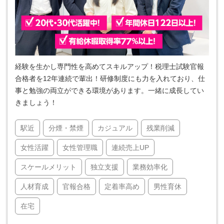
経験を生かし専門性を高めてスキルアップ！税理士試験官報
合格者を12年連続で輩出！研修制度にも力を入れており、仕
事と勉強の両立ができる環境があります。一緒に成長してい
きましょう！
駅近
分煙・禁煙
カジュアル
残業削減
女性活躍
女性管理職
連続売上UP
スケールメリット
独立支援
業務効率化
人材育成
官報合格
定着率高め
男性育休
在宅