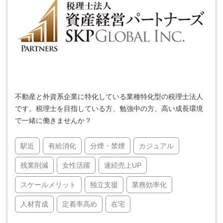
不動産と外資系企業に特化している業種特化型の税理士法人
です。税理士を目指している方、勉強中の方、高い成長環境
で一緒に働きませんか？
駅近
有給消化
分煙・禁煙
カジュアル
残業削減
女性活躍
連続売上UP
スケールメリット
独立支援
業務効率化
人材育成
定着率高め
在宅