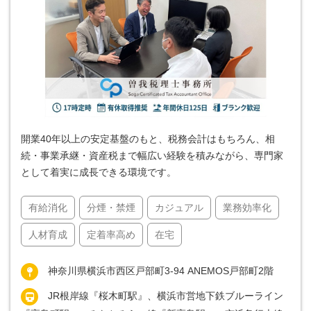
開業40年以上の安定基盤のもと、税務会計はもちろん、相
続・事業承継・資産税まで幅広い経験を積みながら、専門家
として着実に成長できる環境です。
有給消化
分煙・禁煙
カジュアル
業務効率化
人材育成
定着率高め
在宅
神奈川県横浜市西区戸部町3-94 ANEMOS戸部町2階
JR根岸線『桜木町駅』、横浜市営地下鉄ブルーライン