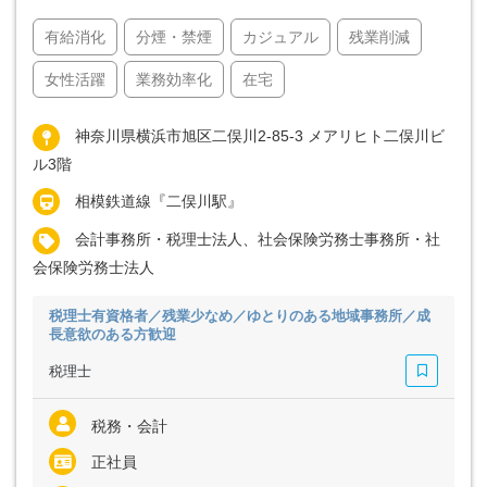
有給消化
分煙・禁煙
カジュアル
残業削減
女性活躍
業務効率化
在宅
神奈川県横浜市旭区二俣川2-85-3 メアリヒト二俣川ビ
ル3階
相模鉄道線『二俣川駅』
会計事務所・税理士法人、社会保険労務士事務所・社
会保険労務士法人
税理士有資格者／残業少なめ／ゆとりのある地域事務所／成
長意欲のある方歓迎
税理士
税務・会計
正社員