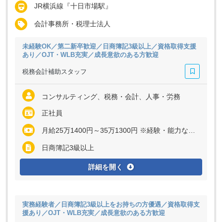
JR横浜線『十日市場駅』
会計事務所・税理士法人
未経験OK／第二新卒歓迎／日商簿記3級以上／資格取得支援
あり／OJT・WLB充実／成長意欲のある方歓迎
税務会計補助スタッフ
コンサルティング、税務・会計、人事・労務
正社員
月給25万1400円～35万1300円 ※経験・能力など考慮の上、決定いたします ※上記に固定残業代（月27～45時間分＝4万3200円～9万200円）を含む ※超過分は別途全額支給
日商簿記3級以上
詳細を開く
実務経験者／日商簿記3級以上をお持ちの方優遇／資格取得支
援あり／OJT・WLB充実／成長意欲のある方歓迎