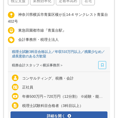
独立支援
業務効率化
定着率高め
在宅
神奈川県横浜市青葉区榎が丘14-4 サンクレスト青葉台
402号
東急田園都市線『青葉台駅』
会計事務所・税理士法人
税理士試験3科目合格以上／年収510万円以上／残業少なめ／
成長意欲のある方歓迎
税務会計スタッフ＜横浜事務所＞
コンサルティング、税務・会計
正社員
年俸500万円～720万円（12分割） ※経験・能力など考慮の上、決定いたします ※残業代は全額支給
税理士試験科目合格者（3科目以上）
詳細を開く