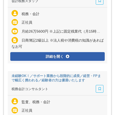
会計税務スタッフ
税務・会計
正社員
月給26万5600円 ※上記に固定残業代（月15時間分＝2万7600円）を含む ※超過分は別途全額支給
日商簿記2級以上 ※法人税や消費税の知識があれば
なお可
詳細を開く
未経験OK！／サポート業務から段階的に成長／経営・FPま
で幅広く携われる／経験者の方は優遇いたします
税務会計コンサルタント
監査、税務・会計
正社員