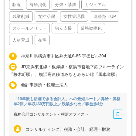
駅近
有給消化
分煙・禁煙
カジュアル
残業削減
女性活躍
女性管理職
連続売上UP
スケールメリット
独立支援
業務効率化
人材育成
在宅
神奈川県横浜市中区弁天通6-85 宇徳ビル204
JR京浜東北線・根岸線・横浜市営地下鉄ブルーライン
『桜木町駅』、横浜高速鉄道みなとみらい線『馬車道駅』
会計事務所・税理士法人
「10年後も活躍できる会計人」への最短ルート／昇給・昇格
年2回／年収460万円以上／残業少なめ／駅徒歩4分
税務会計コンサルタント＜横浜オフィス＞
コンサルティング、税務・会計、経理・財務