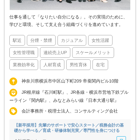
仕事を通して「なりたい自分になる」。その実現のために、
学びと環境、そして支え合う組織づくりを進めています。
駅近
分煙・禁煙
カジュアル
女性活躍
女性管理職
連続売上UP
スケールメリット
業務効率化
人材育成
男性育休
在宅
神奈川県横浜市中区山下町209 帝蚕関内ビル10階
JR根岸線『石川町駅』、JR各線・横浜市営地下鉄ブル
ーライン『関内駅』、みなとみらい線『日本大通り駅』
会計事務所・税理士法人、コンサルティング会社
【新卒採用】先輩のサポートで安心スタート／税務会計の基
礎から学べる／育成・研修体制充実／専門性を身につける