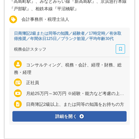
『高島町駅』、みなとみらい線『新高島駅』、京浜急行本線
『戸部駅』、相鉄本線『平沼橋駅』
会計事務所・税理士法人
日商簿記2級または同等の知識／経験者／17時定時／有休取
得推奨／年間休日125日／ブランク歓迎／平均年齢30代
税務会計スタッフ
コンサルティング、税務・会計、経理・財務、総
務・経理
正社員
月給25万円～30万円 ※経験・能力など考慮の上、決定いたします ※上記に固定残業代（月20時間分＝3万6400円～4万3700円）を含む ※超過分は別途全額支給
日商簿記2級以上、または同等の知識をお持ちの方
詳細を開く