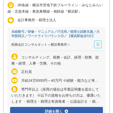
JR各線・横浜市営地下鉄ブルーライン・みなとみらい
線・京急本線・東急東横線・相鉄線『横浜駅』
会計事務所・税理士法人
未経験可／研修・マニュアル／IT活用／税理士試験支援／大
学院両立／ワークライフバランス◎／【横浜駅徒歩5分】
税務会計コンサルタント＜横浜事務所＞
コンサルティング、税務・会計、経理・財務、総
務・経理、人事・労務、その他
正社員
月給24万5000円～40万円 ※経験・能力など考慮の上、決定いたします ※上記に固定残業代（月20時間分＝3万2000円～5万2000円）を含む ※超過分は別途全額支給
専門卒以上（採用の場合は卒業証明書を提出して
いただきます） ※以下の資格をお持ちの方は、優遇いた
します ・税理士・税理士有資格者 ・公認会計士 ・税理
士試験科目合格者 ・税理士試験受験経験者
詳細を開く