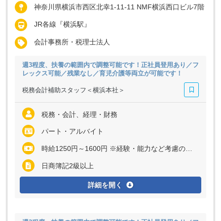
神奈川県横浜市西区北幸1-11-11 NMF横浜西口ビル7階
JR各線『横浜駅』
会計事務所・税理士法人
週3程度、扶養の範囲内で調整可能です！正社員登用あり／フ
レックス可能／残業なし／育児介護等両立が可能です！
税務会計補助スタッフ＜横浜本社＞
税務・会計、経理・財務
パート・アルバイト
時給1250円～1600円 ※経験・能力など考慮の上、決定いたします ※残業代は全額支給
日商簿記2級以上
詳細を開く