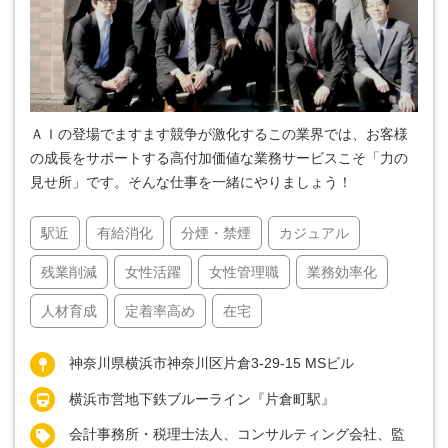
ＡＩの登場でますます競争が激化するこの業界では、お客様
の成長をサポートする高付加価値な業務サービスこそ「力の
見せ所」です。そんな仕事を一緒にやりましょう！
駅近
有給消化
分煙・禁煙
カジュアル
残業削減
女性活躍
女性管理職
業務効率化
人材育成
定着率高め
在宅
神奈川県横浜市神奈川区片倉3-29-15 MSビル
横浜市営地下鉄ブルーライン『片倉町駅』
会計事務所・税理士法人、コンサルティング会社、監