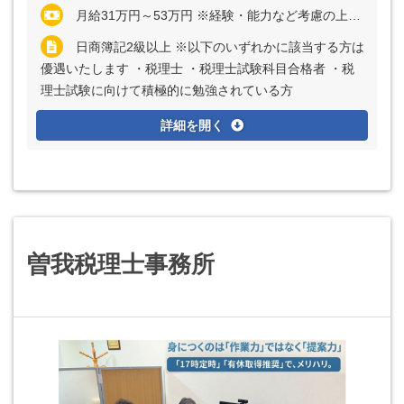
月給31万円～53万円 ※経験・能力など考慮の上、決定いたします ※上記に固定残業代（月15時間分＝3万2000円～5万5000円）を含む ※超過分は別途全額支給
日商簿記2級以上 ※以下のいずれかに該当する方は
優遇いたします ・税理士 ・税理士試験科目合格者 ・税
理士試験に向けて積極的に勉強されている方
詳細を開く
曽我税理士事務所