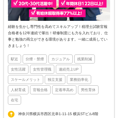
経験を生かし専門性を高めてスキルアップ！税理士試験官報
合格者を12年連続で輩出！研修制度にも力を入れており、仕
事と勉強の両立ができる環境があります。一緒に成長してい
きましょう！
駅近
分煙・禁煙
カジュアル
残業削減
女性活躍
女性管理職
連続売上UP
スケールメリット
独立支援
業務効率化
人材育成
官報合格
定着率高め
男性育休
在宅
神奈川県横浜市西区北幸1-11-15 横浜STビル8階