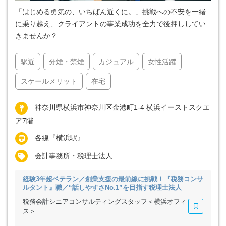
「はじめる勇気の、いちばん近くに。」挑戦への不安を一緒
に乗り越え、クライアントの事業成功を全力で後押ししてい
きませんか？
駅近
分煙・禁煙
カジュアル
女性活躍
スケールメリット
在宅
神奈川県横浜市神奈川区金港町1-4 横浜イーストスクエ
ア7階
各線『横浜駅』
会計事務所・税理士法人
経験3年超ベテラン／創業支援の最前線に挑戦！『税務コンサ
ルタント』職／“話しやすさNo.1”を目指す税理士法人
税務会計シニアコンサルティングスタッフ＜横浜オフィ
ス＞