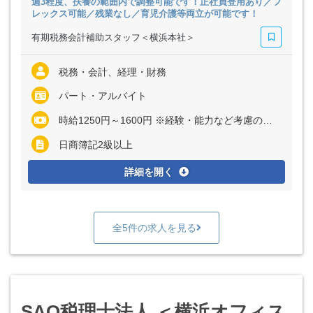
週3程度、扶養の範囲内で調整可能です！正社員登用あり／フ
レックス可能／残業なし／育児介護等両立が可能です！
有期税務会計補助スタッフ＜横浜本社＞
税務・会計、経理・財務
パート・アルバイト
時給1250円～1600円 ※経験・能力など考慮の上、決定いたします ※残業代は全額支給
日商簿記2級以上
詳細を開く
全5件の求人を見る
SAO税理士法人 ＜横浜オフィス