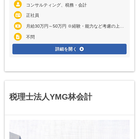
コンサルティング、税務・会計
正社員
月給30万円～50万円 ※経験・能力など考慮の上、決定いたします ※上記に固定残業代（月45時間分＝7万6300円～12万7100円）を含む ※上記に固定深夜残業代割り増し分（月10時間分＝3400円～5700円）を含む ※超過分は別途全額支給
不問
詳細を開く
税理士法人YMG林会計