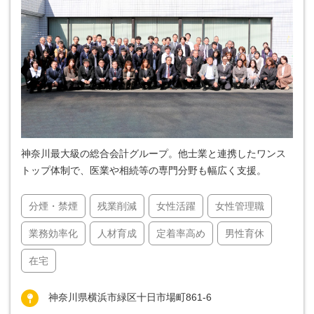
神奈川最大級の総合会計グループ。他士業と連携したワンス
トップ体制で、医業や相続等の専門分野も幅広く支援。
分煙・禁煙
残業削減
女性活躍
女性管理職
業務効率化
人材育成
定着率高め
男性育休
在宅
神奈川県横浜市緑区十日市場町861-6