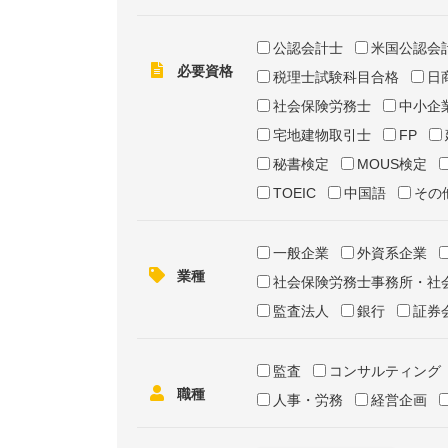
公認会計士
米国公認会
必要資格
税理士試験科目合格
日
社会保険労務士
中小企
宅地建物取引士
FP
秘書検定
MOUS検定
TOEIC
中国語
その
一般企業
外資系企業
業種
社会保険労務士事務所・社
監査法人
銀行
証券
監査
コンサルティング
職種
人事・労務
経営企画