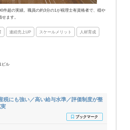
00件超の実績。職員の約3分の1が税理士有資格者で、穏や
指せます。
躍
連続売上UP
スケールメリット
人材育成
1ビル
産税にも強い／高い給与水準／評価制度が整
充実