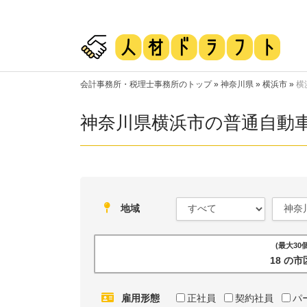
会計事務所・税理士事務所のトップ
»
神奈川県
»
横浜市
»
横
神奈川県横浜市の普通自動
地域
(最大3
18 の
雇用形態
正社員
契約社員
パ