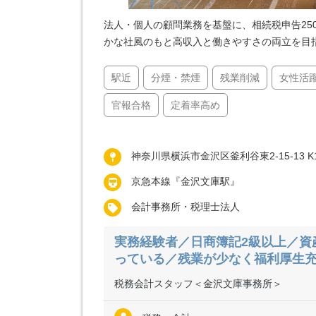
法人・個人の顧問業務を基盤に、相続税申告25
かな社風のもと高収入と働きやすさの両立を目
駅近
分煙・禁煙
残業削減
女性活
官報合格
定着率高め
神奈川県横浜市金沢区釜利谷東2-15-13 K
京急本線『金沢文庫駅』
会計事務所・税理士法人
実務経験者／日商簿記2級以上／資
っている／残業が少なく福利厚生
税務会計スタッフ＜金沢文庫事務所＞