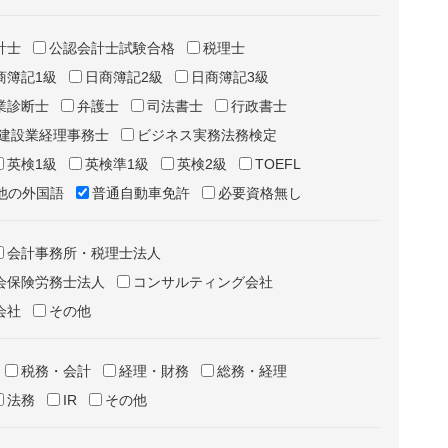
計士
公認会計士試験合格
税理士
商簿記1級
日商簿記2級
日商簿記3級
業診断士
弁護士
司法書士
行政書士
建設業経理事務士
ビジネス実務法務検定
英検1級
英検準1級
英検2級
TOEFL
他の外国語
普通自動車免許
必要資格無し
会計事務所・税理士法人
会保険労務士法人
コンサルティング会社
会社
その他
税務・会計
経理・財務
総務・経理
法務
IR
その他