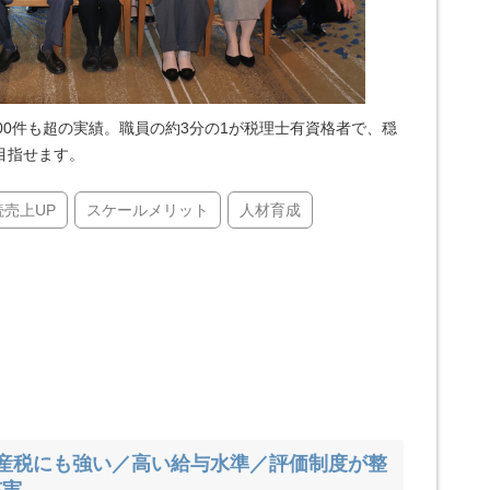
00件も超の実績。職員の約3分の1が税理士有資格者で、穏
目指せます。
続売上UP
スケールメリット
人材育成
産税にも強い／高い給与水準／評価制度が整