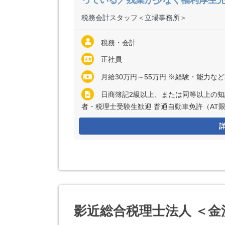
っている／残業が少なく福利厚生
税務会計スタッフ＜立場事務所＞
税務・会計
正社員
月給30万円～55万円 ※経験・能力な
日商簿記2級以上、または同等以上の知
者・税理士受験生歓迎 普通自動車免許（AT
影近総合税理士法人 ＜金