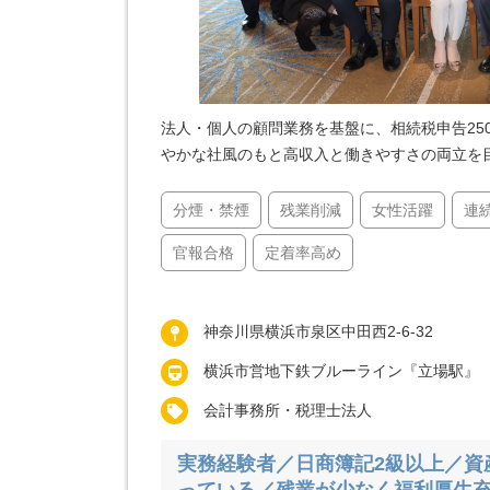
法人・個人の顧問業務を基盤に、相続税申告25
やかな社風のもと高収入と働きやすさの両立を
分煙・禁煙
残業削減
女性活躍
連
官報合格
定着率高め
神奈川県横浜市泉区中田西2-6-32
横浜市営地下鉄ブルーライン『立場駅』
会計事務所・税理士法人
実務経験者／日商簿記2級以上／資