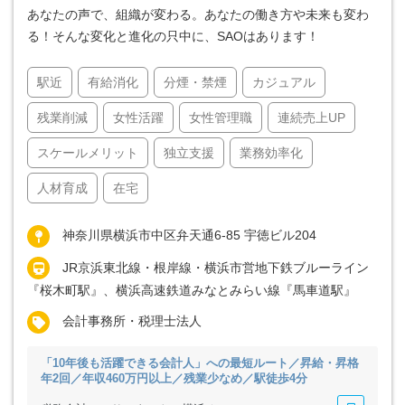
あなたの声で、組織が変わる。あなたの働き方や未来も変わ
る！そんな変化と進化の只中に、SAOはあります！
駅近
有給消化
分煙・禁煙
カジュアル
残業削減
女性活躍
女性管理職
連続売上UP
スケールメリット
独立支援
業務効率化
人材育成
在宅
神奈川県横浜市中区弁天通6-85 宇徳ビル204
JR京浜東北線・根岸線・横浜市営地下鉄ブルーライン
『桜木町駅』、横浜高速鉄道みなとみらい線『馬車道駅』
会計事務所・税理士法人
「10年後も活躍できる会計人」への最短ルート／昇給・昇格
年2回／年収460万円以上／残業少なめ／駅徒歩4分