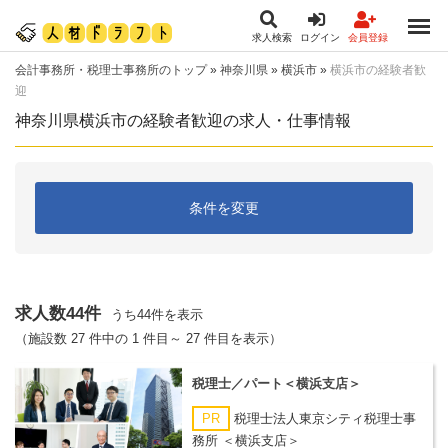
求人検索
ログイン
会員登録
会計事務所・税理士事務所のトップ
»
神奈川県
»
横浜市
»
横浜市の経験者歓
迎
神奈川県横浜市の経験者歓迎の求人・仕事情報
条件を変更
求人数44件
うち44件を表示
（施設数 27 件中の 1 件目～ 27 件目を表示）
税理士／パート＜横浜支店＞
PR
税理士法人東京シティ税理士事
務所 ＜横浜支店＞