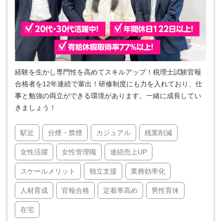
経験を生かし専門性を高めてスキルアップ！税理士試験官報
合格者を12年連続で輩出！研修制度にも力を入れており、仕
事と勉強の両立ができる環境があります。一緒に成長してい
きましょう！
駅近
分煙・禁煙
カジュアル
残業削減
女性活躍
女性管理職
連続売上UP
スケールメリット
独立支援
業務効率化
人材育成
官報合格
定着率高め
男性育休
在宅