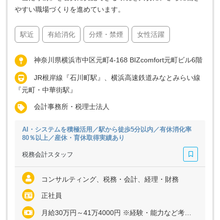
やすい職場づくりを進めています。
駅近
有給消化
分煙・禁煙
女性活躍
神奈川県横浜市中区元町4-168 BIZcomfort元町ビル6階
JR根岸線『石川町駅』、横浜高速鉄道みなとみらい線
『元町・中華街駅』
会計事務所・税理士法人
AI・システムを積極活用／駅から徒歩5分以内／有休消化率
80％以上／産休・育休取得実績あり
税務会計スタッフ
コンサルティング、税務・会計、経理・財務
正社員
月給30万円～41万4000円 ※経験・能力など考慮の上、決定いたします ※上記に固定残業代（月35時間分＝6万1500円～8万4800円）を含む ※超過分は別途全額支給