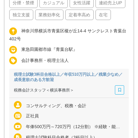
分煙・禁煙
カジュアル
女性活躍
連続売上UP
独立支援
業務効率化
定着率高め
在宅
神奈川県横浜市青葉区榎が丘14-4 サンクレスト青葉台
402号
東急田園都市線『青葉台駅』
会計事務所・税理士法人
税理士試験3科目合格以上／年収510万円以上／残業少なめ／
成長意欲のある方歓迎
税務会計スタッフ＜横浜事務所＞
コンサルティング、税務・会計
正社員
年俸500万円～720万円（12分割） ※経験・能力など考慮の上、決定いたします ※残業代は全額支給
税理士試験科目合格者（3科目以上）