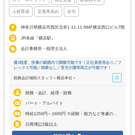
人材育成
定着率高め
在宅
神奈川県横浜市西区北幸1-11-11 NMF横浜西口ビル7階
JR各線『横浜駅』
会計事務所・税理士法人
週3程度、扶養の範囲内で調整可能です！正社員登用あり／フ
レックス可能／残業なし／育児介護等両立が可能です！
税務会計補助スタッフ＜横浜本社＞
税務・会計、経理・財務
パート・アルバイト
時給1250円～1600円 ※経験・能力など考慮の上、決定いたします ※残業代は全額支給
日商簿記2級以上