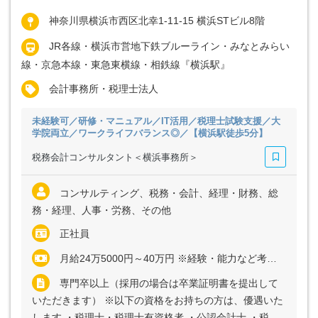
神奈川県横浜市西区北幸1-11-15 横浜STビル8階
JR各線・横浜市営地下鉄ブルーライン・みなとみらい
線・京急本線・東急東横線・相鉄線『横浜駅』
会計事務所・税理士法人
未経験可／研修・マニュアル／IT活用／税理士試験支援／大
学院両立／ワークライフバランス◎／【横浜駅徒歩5分】
税務会計コンサルタント＜横浜事務所＞
コンサルティング、税務・会計、経理・財務、総
務・経理、人事・労務、その他
正社員
月給24万5000円～40万円 ※経験・能力など考慮の上、決定いたします ※上記に固定残業代（月20時間分＝3万2000円～5万2000円）を含む ※超過分は別途全額支給
専門卒以上（採用の場合は卒業証明書を提出して
いただきます） ※以下の資格をお持ちの方は、優遇いた
します ・税理士・税理士有資格者 ・公認会計士 ・税理