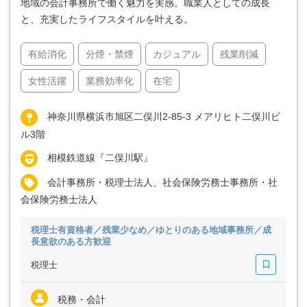
地域の会計事務所で働く魅力を実感。職業人としての成長
と、充実したライフスタイルを叶える。
有給消化
分煙・禁煙
カジュアル
残業削減
女性活躍
業務効率化
在宅
神奈川県横浜市旭区二俣川2-85-3 メアリヒト二俣川ビ
ル3階
相模鉄道線『二俣川駅』
会計事務所・税理士法人、社会保険労務士事務所・社
会保険労務士法人
税理士有資格者／残業少なめ／ゆとりのある地域事務所／成
長意欲のある方歓迎
税理士
税務・会計