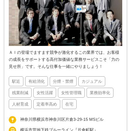
ＡＩの登場でますます競争が激化するこの業界では、お客様
の成長をサポートする高付加価値な業務サービスこそ「力の
見せ所」です。そんな仕事を一緒にやりましょう！
駅近
有給消化
分煙・禁煙
カジュアル
残業削減
女性活躍
女性管理職
業務効率化
人材育成
定着率高め
在宅
神奈川県横浜市神奈川区片倉3-29-15 MSビル
横浜市営地下鉄ブルーライン『片倉町駅』