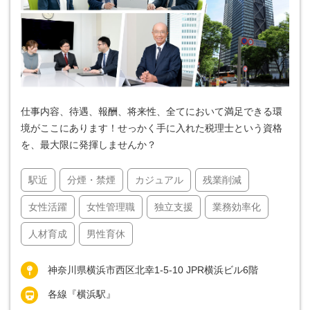
仕事内容、待遇、報酬、将来性、全てにおいて満足できる環
境がここにあります！せっかく手に入れた税理士という資格
を、最大限に発揮しませんか？
駅近
分煙・禁煙
カジュアル
残業削減
女性活躍
女性管理職
独立支援
業務効率化
人材育成
男性育休
神奈川県横浜市西区北幸1-5-10 JPR横浜ビル6階
各線『横浜駅』