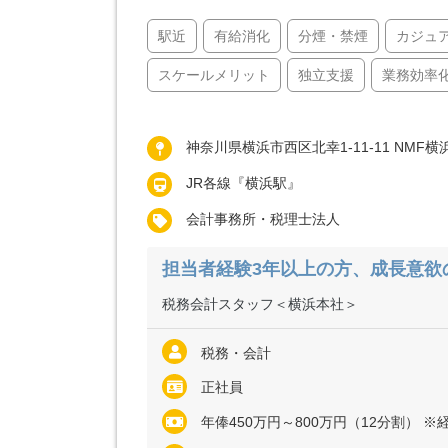
駅近
有給消化
分煙・禁煙
カジュ
スケールメリット
独立支援
業務効率
神奈川県横浜市西区北幸1-11-11 NMF
JR各線『横浜駅』
会計事務所・税理士法人
担当者経験3年以上の方、成長意欲
税務会計スタッフ＜横浜本社＞
税務・会計
正社員
年俸450万円～800万円（12分割） ※経験・能力など考慮の上、決定いたし