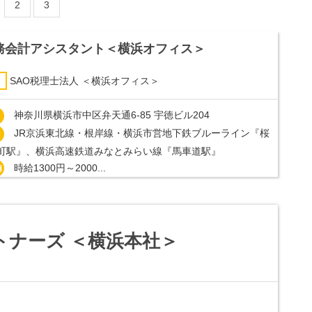
2
3
務会計アシスタント＜横浜オフィス＞
SAO税理士法人 ＜横浜オフィス＞
神奈川県横浜市中区弁天通6-85 宇徳ビル204
JR京浜東北線・根岸線・横浜市営地下鉄ブルーライン『桜
町駅』、横浜高速鉄道みなとみらい線『馬車道駅』
時給1300円～2000...
トナーズ ＜横浜本社＞