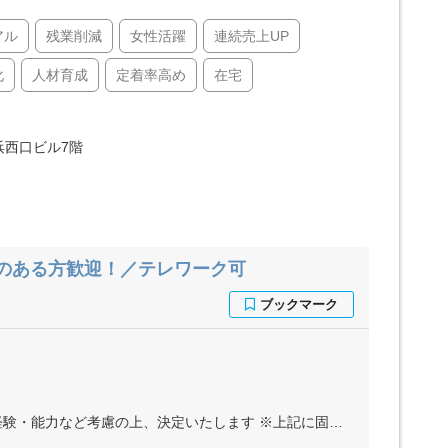
アル
残業削減
女性活躍
連続売上UP
化
人材育成
定着率高め
在宅
横浜西口ビル7階
のある方歓迎！／テレワーク可
ます ※上記に固定残業代（月30時間分＝5万2000円～7万8000円）を含む ※超過分は別途全額支給