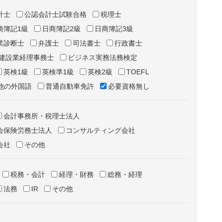
計士
公認会計士試験合格
税理士
商簿記1級
日商簿記2級
日商簿記3級
業診断士
弁護士
司法書士
行政書士
建設業経理事務士
ビジネス実務法務検定
英検1級
英検準1級
英検2級
TOEFL
他の外国語
普通自動車免許
必要資格無し
会計事務所・税理士法人
会保険労務士法人
コンサルティング会社
会社
その他
税務・会計
経理・財務
総務・経理
法務
IR
その他