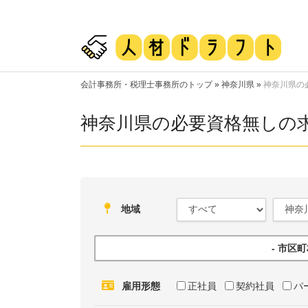
会計事務所・税理士事務所のトップ
»
神奈川県
»
神奈川県の
神奈川県の必要資格無しの
地域
- 市区
雇用形態
正社員
契約社員
パ