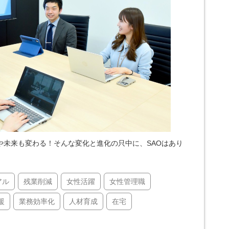
や未来も変わる！そんな変化と進化の只中に、SAOはあり
アル
残業削減
女性活躍
女性管理職
援
業務効率化
人材育成
在宅