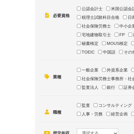
公認会計士
米国公認会
必要資格
税理士試験科目合格
日
社会保険労務士
中小企
宅地建物取引士
FP
秘書検定
MOUS検定
TOEIC
中国語
その
一般企業
外資系企業
業種
社会保険労務士事務所・社
監査法人
銀行
証券
監査
コンサルティング
職種
人事・労務
経営企画
想定年収