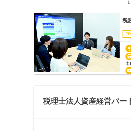
1
税
PR
木
税理士法人資産経営パー