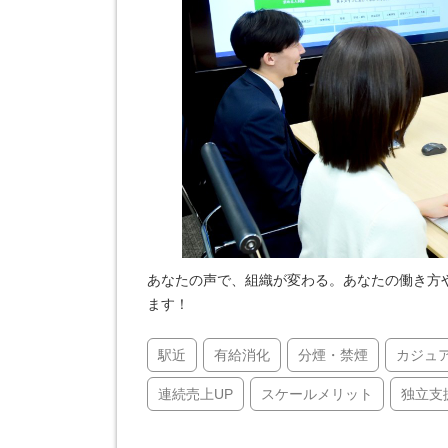
あなたの声で、組織が変わる。あなたの働き方
ます！
駅近
有給消化
分煙・禁煙
カジュ
連続売上UP
スケールメリット
独立支