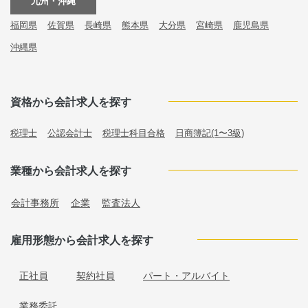
九州・沖縄
福岡県
佐賀県
長崎県
熊本県
大分県
宮崎県
鹿児島県
沖縄県
資格から会計求人を探す
税理士
公認会計士
税理士科目合格
日商簿記(1〜3級)
業種から会計求人を探す
会計事務所
企業
監査法人
雇用形態から会計求人を探す
正社員
契約社員
パート・アルバイト
業務委託