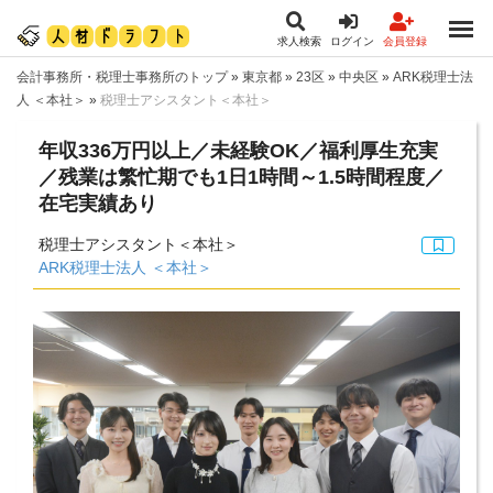
求人検索
ログイン
会員登録
会計事務所・税理士事務所のトップ
»
東京都
»
23区
»
中央区
»
ARK税理士法
人 ＜本社＞
»
税理士アシスタント＜本社＞
年収336万円以上／未経験OK／福利厚生充実
／残業は繁忙期でも1日1時間～1.5時間程度／
在宅実績あり
税理士アシスタント＜本社＞
ARK税理士法人 ＜本社＞