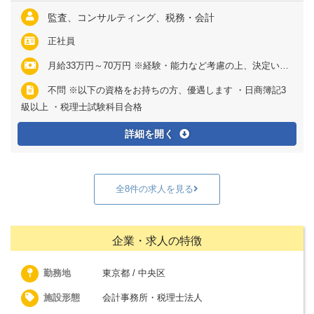
監査、コンサルティング、税務・会計
正社員
月給33万円～70万円 ※経験・能力など考慮の上、決定いたします ※上記に固定残業代（月40時間分＝7万8571円～16万6667円）を含む ※超過分は別途全額支給
不問 ※以下の資格をお持ちの方、優遇します ・日商簿記3
級以上 ・税理士試験科目合格
詳細を開く
全8件の求人を見る
企業・求人の特徴
勤務地
東京都 / 中央区
施設形態
会計事務所・税理士法人