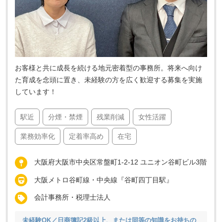
お客様と共に成長を続ける地元密着型の事務所。将来へ向け
た育成を念頭に置き、未経験の方を広く歓迎する募集を実施
しています！
駅近
分煙・禁煙
残業削減
女性活躍
業務効率化
定着率高め
在宅
大阪府大阪市中央区常盤町1-2-12 ユニオン谷町ビル3階
大阪メトロ谷町線・中央線『谷町四丁目駅』
会計事務所・税理士法人
未経験OK／日商簿記2級以上、または同等の知識をお持ちの