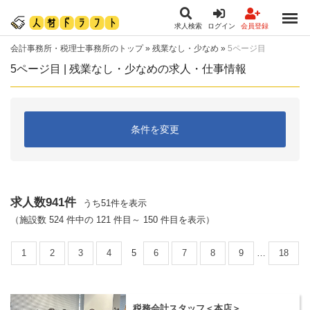
求人検索
ログイン
会員登録
会計事務所・税理士事務所のトップ
»
残業なし・少なめ
»
5ページ目
5ページ目 | 残業なし・少なめの求人・仕事情報
条件を変更
求人数941件
うち51件を表示
（施設数 524 件中の 121 件目～ 150 件目を表示）
1
2
3
4
5
6
7
8
9
…
18
税務会計スタッフ＜本店＞