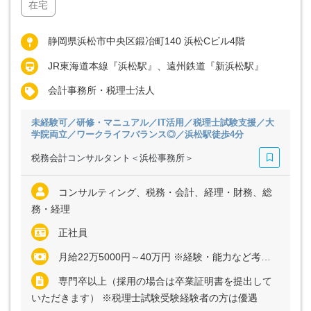
在宅
静岡県浜松市中央区鍛冶町140 浜松Cビル4階
JR東海道本線『浜松駅』、遠州鉄道『新浜松駅』
会計事務所・税理士法人
未経験可／研修・マニュアル／IT活用／税理士試験支援／大
学院両立／ワークライフバランス◎／浜松駅徒歩4分
税務会計コンサルタント＜浜松事務所＞
コンサルティング、税務・会計、経理・財務、総
務・経理
正社員
月給22万5000円～40万円 ※経験・能力など考慮の上、決定いたします ※上記に固定残業代（月20時間分＝3万円～6万円）を含む ※超過分は別途全額支給
専門卒以上（採用の場合は卒業証明書を提出して
いただきます） ※税理士試験受験経験者の方は優遇