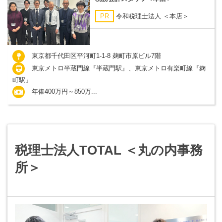
PR
令和税理士法人 ＜本店＞
東京都千代田区平河町1-1-8 麹町市原ビル7階
東京メトロ半蔵門線『半蔵門駅』、東京メトロ有楽町線『麹
町駅』
年俸400万円～850万...
税理士法人TOTAL ＜丸の内事務
所＞