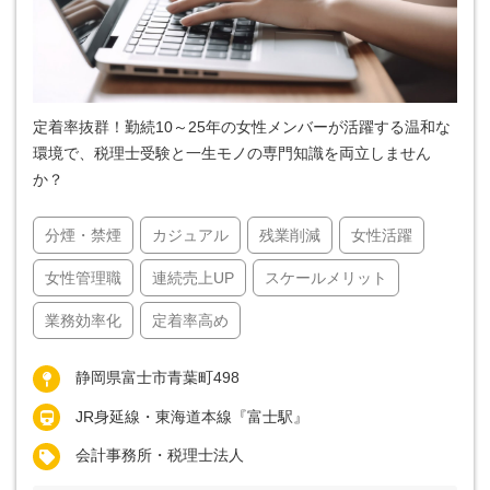
定着率抜群！勤続10～25年の女性メンバーが活躍する温和な
環境で、税理士受験と一生モノの専門知識を両立しません
か？
分煙・禁煙
カジュアル
残業削減
女性活躍
女性管理職
連続売上UP
スケールメリット
業務効率化
定着率高め
静岡県富士市青葉町498
JR身延線・東海道本線『富士駅』
会計事務所・税理士法人