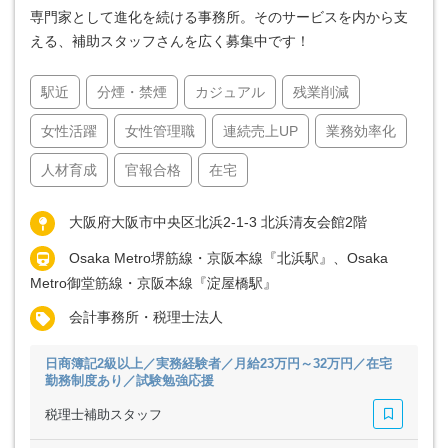
専門家として進化を続ける事務所。そのサービスを内から支
える、補助スタッフさんを広く募集中です！
駅近
分煙・禁煙
カジュアル
残業削減
女性活躍
女性管理職
連続売上UP
業務効率化
人材育成
官報合格
在宅
大阪府大阪市中央区北浜2-1-3 北浜清友会館2階
Osaka Metro堺筋線・京阪本線『北浜駅』、Osaka
Metro御堂筋線・京阪本線『淀屋橋駅』
会計事務所・税理士法人
日商簿記2級以上／実務経験者／月給23万円～32万円／在宅
勤務制度あり／試験勉強応援
税理士補助スタッフ