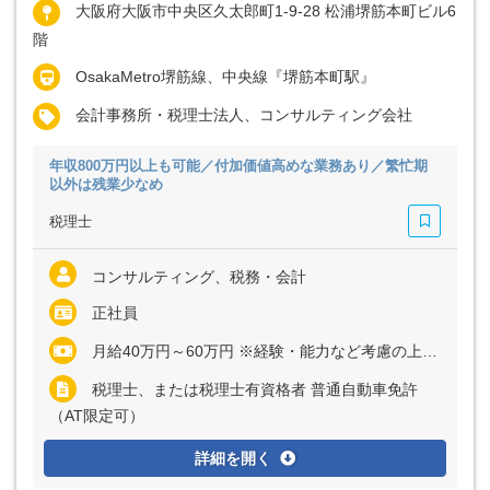
大阪府大阪市中央区久太郎町1-9-28 松浦堺筋本町ビル6
階
OsakaMetro堺筋線、中央線『堺筋本町駅』
会計事務所・税理士法人、コンサルティング会社
年収800万円以上も可能／付加価値高めな業務あり／繁忙期
以外は残業少なめ
税理士
コンサルティング、税務・会計
正社員
月給40万円～60万円 ※経験・能力など考慮の上、決定いたします ※上記に固定残業代（月20時間分＝5万円～8万円）を含む ※超過分は別途支給
税理士、または税理士有資格者 普通自動車免許
（AT限定可）
詳細を開く