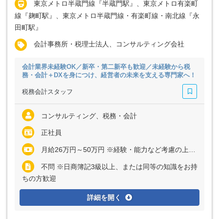
東京メトロ半蔵門線『半蔵門駅』、東京メトロ有楽町
線『麹町駅』、東京メトロ半蔵門線・有楽町線・南北線『永
田町駅』
会計事務所・税理士法人、コンサルティング会社
会計業界未経験OK／新卒・第二新卒も歓迎／未経験から税
務・会計＋DXを身につけ、経営者の未来を支える専門家へ！
税務会計スタッフ
コンサルティング、税務・会計
正社員
月給26万円～50万円 ※経験・能力など考慮の上、決定いたします ※上記に固定残業代（月30時間分＝4万6200円～8万8800円）を含む ※超過分は別途全額支給
不問 ※日商簿記3級以上、または同等の知識をお持
ちの方歓迎
詳細を開く