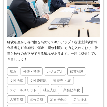
経験を生かし専門性を高めてスキルアップ！税理士試験官報
合格者を12年連続で輩出！研修制度にも力を入れており、仕
事と勉強の両立ができる環境があります。一緒に成長してい
きましょう！
駅近
分煙・禁煙
カジュアル
残業削減
女性活躍
女性管理職
連続売上UP
スケールメリット
独立支援
業務効率化
人材育成
官報合格
定着率高め
男性育休