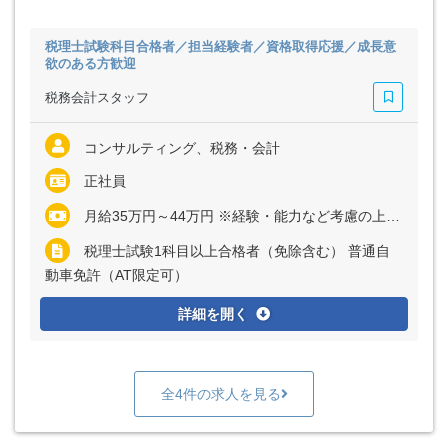
税理士試験科目合格者／担当経験者／資格取得応援／成長意
欲のある方歓迎
税務会計スタッフ
コンサルティング、税務・会計
正社員
月給35万円～44万円 ※経験・能力など考慮の上、決定いたします ※上記に固定残業代（月20時間分＝4万円～6万円）を含む ※超過分は別途支給
税理士試験1科目以上合格者（免除含む） 普通自
動車免許（AT限定可）
詳細を開く
全4件の求人を見る