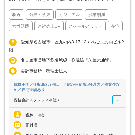
駅近
分煙・禁煙
カジュアル
残業削減
女性活躍
連続売上UP
スケールメリット
在宅
愛知県名古屋市中区丸の内3-17-13 いちご丸の内ビル2
階
名古屋市営地下鉄名城線・桜通線『久屋大通駅』
会計事務所・税理士法人
資格不問／年収362万円以上／駅から徒歩5分以内／残業少な
め／在宅実績あり
税務会計スタッフ＜本社＞
税務・会計
正社員