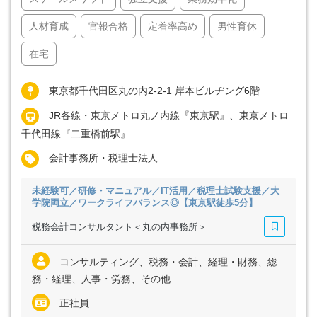
人材育成
官報合格
定着率高め
男性育休
在宅
東京都千代田区丸の内2-2-1 岸本ビルヂング6階
JR各線・東京メトロ丸ノ内線『東京駅』、東京メトロ
千代田線『二重橋前駅』
会計事務所・税理士法人
未経験可／研修・マニュアル／IT活用／税理士試験支援／大
学院両立／ワークライフバランス◎【東京駅徒歩5分】
税務会計コンサルタント＜丸の内事務所＞
コンサルティング、税務・会計、経理・財務、総
務・経理、人事・労務、その他
正社員