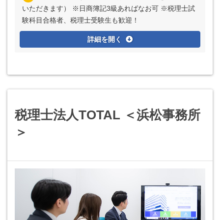
いただきます） ※日商簿記3級あればなお可 ※税理士試
験科目合格者、税理士受験生も歓迎！
詳細を開く
税理士法人TOTAL ＜浜松事務所
＞