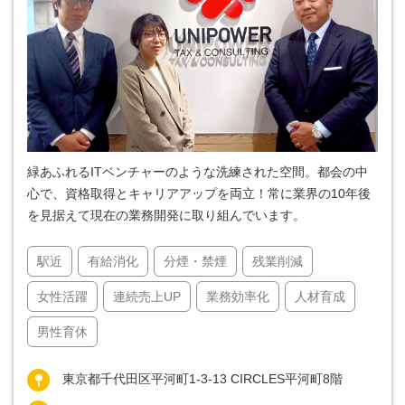
緑あふれるITベンチャーのような洗練された空間。都会の中
心で、資格取得とキャリアアップを両立！常に業界の10年後
を見据えて現在の業務開発に取り組んでいます。
駅近
有給消化
分煙・禁煙
残業削減
女性活躍
連続売上UP
業務効率化
人材育成
男性育休
東京都千代田区平河町1-3-13 CIRCLES平河町8階