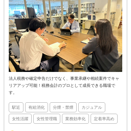
法人税務や確定申告だけでなく、事業承継や相続案件でキャ
リアアップ可能！税務会計のプロとして成長できる職場で
す。
駅近
有給消化
分煙・禁煙
カジュアル
女性活躍
女性管理職
業務効率化
定着率高め