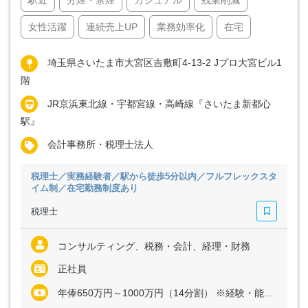
女性活躍
連続売上UP
業務効率化
在宅
埼玉県さいたま市大宮区吉敷町4-13-2 Jプロ大宮ビル1
階
JR京浜東北線・宇都宮線・高崎線『さいたま新都心
駅』
会計事務所・税理士法人
税理士／実務経験者／駅から徒歩5分以内／フルフレックスタ
イム制／在宅勤務制度あり
税理士
コンサルティング、税務・会計、経理・財務
正社員
年俸650万円～1000万円（14分割） ※経験・能力など考慮の上、決定いたします ※上記に固定残業代（月20時間分＝6万7000円～11万1610円）を含む ※超過分は別途全額支給