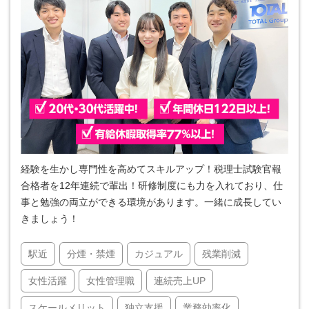
経験を生かし専門性を高めてスキルアップ！税理士試験官報
合格者を12年連続で輩出！研修制度にも力を入れており、仕
事と勉強の両立ができる環境があります。一緒に成長してい
きましょう！
駅近
分煙・禁煙
カジュアル
残業削減
女性活躍
女性管理職
連続売上UP
スケールメリット
独立支援
業務効率化