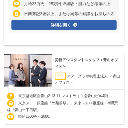
月給23万円～25万円 ※経験・能力など考慮の上、決定いたします ※上記に固定残業代（月20時間分＝3万円～4万円）を含む ※超過分は別途全額支給
日商簿記2級以上、または同等の知識をお持ちの方
詳細を開く
労務アシスタントスタッフ＜青山オフ
ィス＞
PR
スターズラボ税理士法人 ＜青山
オフィス＞
東京都港区南青山2-13-11 マストライフ南青山ビル4階
東京メトロ銀座線『外苑前駅』、東京メトロ銀座線・半蔵門
線『青山一丁目駅』
時給1500円～2000...