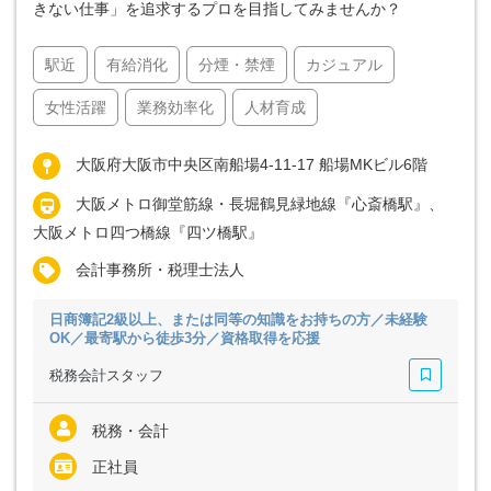
きない仕事」を追求するプロを目指してみませんか？
駅近
有給消化
分煙・禁煙
カジュアル
女性活躍
業務効率化
人材育成
大阪府大阪市中央区南船場4-11-17 船場MKビル6階
大阪メトロ御堂筋線・長堀鶴見緑地線『心斎橋駅』、
大阪メトロ四つ橋線『四ツ橋駅』
会計事務所・税理士法人
日商簿記2級以上、または同等の知識をお持ちの方／未経験
OK／最寄駅から徒歩3分／資格取得を応援
税務会計スタッフ
税務・会計
正社員