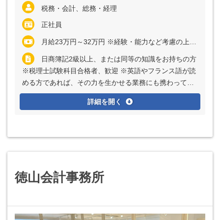
税務・会計、総務・経理
正社員
月給23万円～32万円 ※経験・能力など考慮の上、決定いたします ※上記に固定残業代（月20時間分＝2万9430円～3万円）を含む ※超過分は別途全額支給
日商簿記2級以上、または同等の知識をお持ちの方
※税理士試験科目合格者、歓迎 ※英語やフランス語が読
める方であれば、その力を生かせる業務にも携わってい
ただけます ※外国語スキルは、応募に際して必須ではあ
詳細を開く
りません
徳山会計事務所