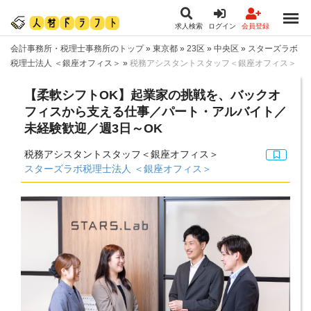
求人検索
ログイン
会員登録
会計事務所・税理士事務所のトップ
»
東京都
»
23区
»
中央区
»
スターズラボ
税理士法人 ＜銀座オフィス＞
»
税務アシスタントスタッフ＜銀座オフィス＞
【柔軟シフトOK】起業家の挑戦を、バックオ
フィスから支える仕事／パート・アルバイト／
未経験歓迎／週3日～OK
税務アシスタントスタッフ＜銀座オフィス＞
スターズラボ税理士法人 ＜銀座オフィス＞