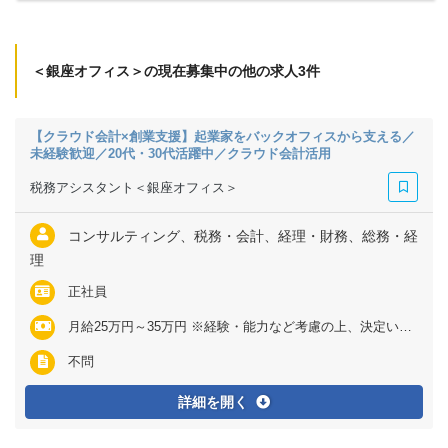
＜銀座オフィス＞の現在募集中の他の求人3件
【クラウド会計×創業支援】起業家をバックオフィスから支える／
未経験歓迎／20代・30代活躍中／クラウド会計活用
税務アシスタント＜銀座オフィス＞
コンサルティング、税務・会計、経理・財務、総務・経
理
正社員
月給25万円～35万円 ※経験・能力など考慮の上、決定いたします ※上記に固定残業代（月26～40時間分＝4万2210円～8万3340円）を含む ※超過分は別途全額支給
不問
詳細を開く