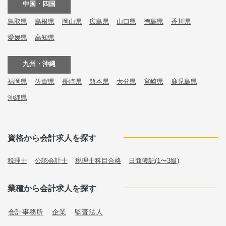
中国・四国
鳥取県
島根県
岡山県
広島県
山口県
徳島県
香川県
愛媛県
高知県
九州・沖縄
福岡県
佐賀県
長崎県
熊本県
大分県
宮崎県
鹿児島県
沖縄県
資格から会計求人を探す
税理士
公認会計士
税理士科目合格
日商簿記(1〜3級)
業種から会計求人を探す
会計事務所
企業
監査法人