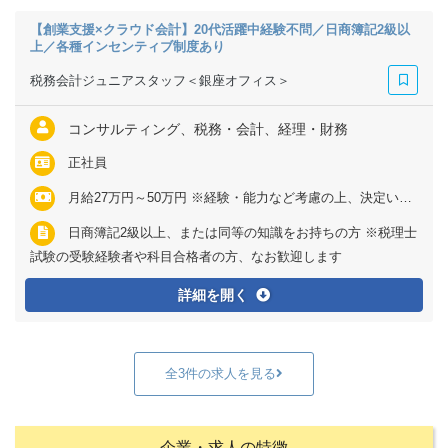
【創業支援×クラウド会計】20代活躍中経験不問／日商簿記2級以
上／各種インセンティブ制度あり
税務会計ジュニアスタッフ＜銀座オフィス＞
コンサルティング、税務・会計、経理・財務
正社員
月給27万円～50万円 ※経験・能力など考慮の上、決定いたします ※上記に固定残業代（月40時間分＝6万4290円～11万9050円）を含む ※超過分は別途全額支給
日商簿記2級以上、または同等の知識をお持ちの方 ※税理士
試験の受験経験者や科目合格者の方、なお歓迎します
詳細を開く
全3件の求人を見る
企業・求人の特徴