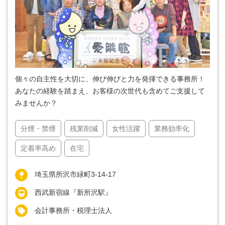
個々の自主性を大切に、伸び伸びと力を発揮できる事務所！
あなたの経験を踏まえ、お客様の次世代も含めてご支援して
みませんか？
分煙・禁煙
残業削減
女性活躍
業務効率化
定着率高め
在宅
埼玉県所沢市緑町3-14-17
西武新宿線『新所沢駅』
会計事務所・税理士法人