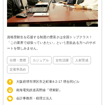
資格受験生を応援する制度の豊富さは全国トップクラス！
「この業界で頑張っていきたい」という意欲ある方へのサポ
ートを惜しみません。
分煙・禁煙
カジュアル
女性活躍
人材育成
定着率高め
大阪府堺市堺区市之町東4-2-17 堺合同ビル
南海電気鉄道高野線『堺東駅』
会計事務所・税理士法人