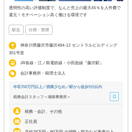
透明性の高い評価制度で、なんと売上の最大45％を人件費で
還元！モチベーション高く働ける環境です
駅近
分煙・禁煙
神奈川県藤沢市藤沢484-12 セントラルビルディング
301号室
JR各線・江ノ島電鉄線・小田急線『藤沢駅』
会計事務所・税理士法人
年収350万円以上／残業少なめ／駅から徒歩5分以内
税務会計スタッフ＜湘南事務所＞
税務・会計、その他
正社員
月給28万円～90万円 ※経験・能力など考慮の上、決定いたします ※上記に固定残業代（月32時間分＝5万6000円～17万6000円）を含む ※超過分は別途全額支給