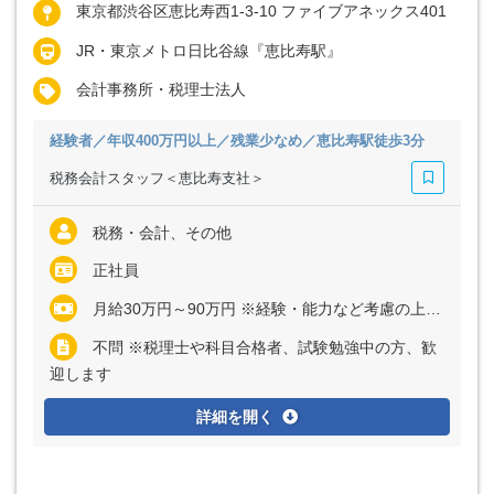
東京都渋谷区恵比寿西1-3-10 ファイブアネックス401
JR・東京メトロ日比谷線『恵比寿駅』
会計事務所・税理士法人
経験者／年収400万円以上／残業少なめ／恵比寿駅徒歩3分
税務会計スタッフ＜恵比寿支社＞
税務・会計、その他
正社員
月給30万円～90万円 ※経験・能力など考慮の上、決定いたします ※上記に固定残業代（月32時間分＝5万6000円～17万6000円）を含む ※超過分は別途全額支給
不問 ※税理士や科目合格者、試験勉強中の方、歓
迎します
詳細を開く