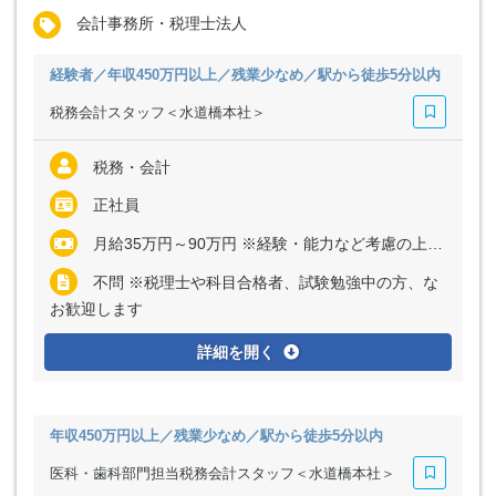
会計事務所・税理士法人
経験者／年収450万円以上／残業少なめ／駅から徒歩5分以内
税務会計スタッフ＜水道橋本社＞
税務・会計
正社員
月給35万円～90万円 ※経験・能力など考慮の上、決定いたします ※上記に固定残業代（月32時間分＝6万6160円～17万6000円）を含む ※超過分は別途全額支給
不問 ※税理士や科目合格者、試験勉強中の方、な
お歓迎します
詳細を開く
年収450万円以上／残業少なめ／駅から徒歩5分以内
医科・歯科部門担当税務会計スタッフ＜水道橋本社＞