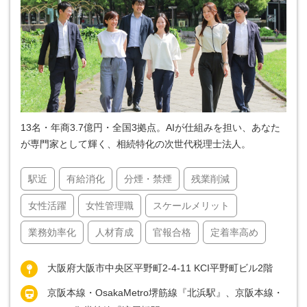
13名・年商3.7億円・全国3拠点。AIが仕組みを担い、あなた
が専門家として輝く、相続特化の次世代税理士法人。
駅近
有給消化
分煙・禁煙
残業削減
女性活躍
女性管理職
スケールメリット
業務効率化
人材育成
官報合格
定着率高め
大阪府大阪市中央区平野町2-4-11 KCI平野町ビル2階
京阪本線・OsakaMetro堺筋線『北浜駅』、京阪本線・