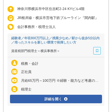
神奈川県横浜市中区住吉町2-24 KYビル4階
JR根岸線・横浜市営地下鉄ブルーライン『関内駅』
会計事務所・税理士法人
経験者／年収800万円以上／残業少なめ／駅から徒歩5分以内
／培ったスキルを新しい環境で発揮したい方
資産税部門税理士＜横浜事務所＞
税務・会計
正社員
月給65万円～100万円 ※経験・能力など考慮の上、決定いたします ※上記に固定残業代（月32時間分＝13万円～20万円）を含む ※超過分は別途全額支給
税理士
詳細を開く