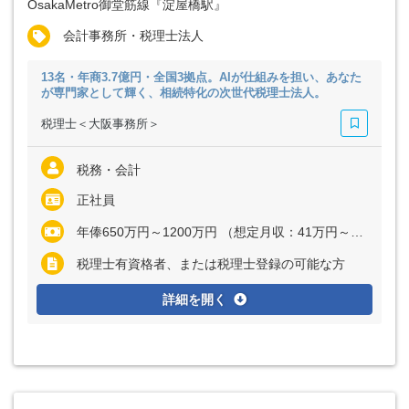
OsakaMetro御堂筋線『淀屋橋駅』
会計事務所・税理士法人
13名・年商3.7億円・全国3拠点。AIが仕組みを担い、あなた
が専門家として輝く、相続特化の次世代税理士法人。
税理士＜大阪事務所＞
税務・会計
正社員
年俸650万円～1200万円 （想定月収：41万円～81万円） ※経験・能力など考慮の上、決定いたします
税理士有資格者、または税理士登録の可能な方
詳細を開く