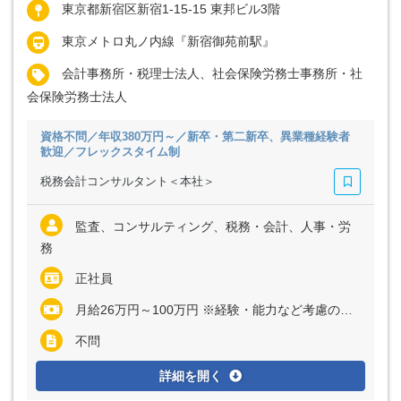
東京都新宿区新宿1-15-15 東邦ビル3階
東京メトロ丸ノ内線『新宿御苑前駅』
会計事務所・税理士法人、社会保険労務士事務所・社
会保険労務士法人
資格不問／年収380万円～／新卒・第二新卒、異業種経験者
歓迎／フレックスタイム制
税務会計コンサルタント＜本社＞
監査、コンサルティング、税務・会計、人事・労
務
正社員
月給26万円～100万円 ※経験・能力など考慮の上、決定いたします ※残業代は全額支給
不問
詳細を開く