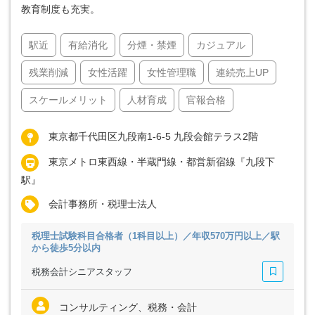
教育制度も充実。
駅近
有給消化
分煙・禁煙
カジュアル
残業削減
女性活躍
女性管理職
連続売上UP
スケールメリット
人材育成
官報合格
東京都千代田区九段南1-6-5 九段会館テラス2階
東京メトロ東西線・半蔵門線・都営新宿線『九段下
駅』
会計事務所・税理士法人
税理士試験科目合格者（1科目以上）／年収570万円以上／駅
から徒歩5分以内
税務会計シニアスタッフ
コンサルティング、税務・会計