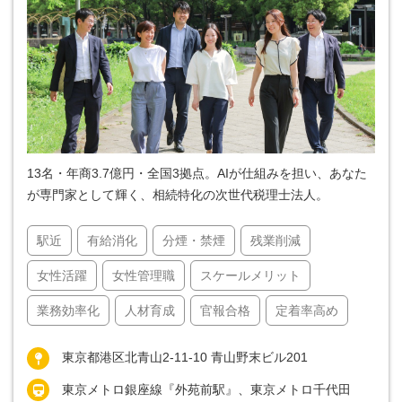
13名・年商3.7億円・全国3拠点。AIが仕組みを担い、あなた
が専門家として輝く、相続特化の次世代税理士法人。
駅近
有給消化
分煙・禁煙
残業削減
女性活躍
女性管理職
スケールメリット
業務効率化
人材育成
官報合格
定着率高め
東京都港区北青山2-11-10 青山野末ビル201
東京メトロ銀座線『外苑前駅』、東京メトロ千代田