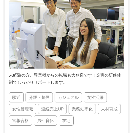
未経験の方、異業種からの転職も大歓迎です！充実の研修体
制でしっかりサポートします。
駅近
分煙・禁煙
カジュアル
女性活躍
女性管理職
連続売上UP
業務効率化
人材育成
官報合格
男性育休
在宅