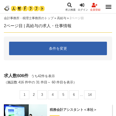
求人検索
ログイン
会員登録
会計事務所・税理士事務所のトップ
»
高給与
»
2ページ目
2ページ目 | 高給与の求人・仕事情報
条件を変更
求人数606件
うち42件を表示
（施設数 416 件中の 31 件目～ 60 件目を表示）
1
2
3
4
5
6
…
14
税務会計アシスタント＜本社＞