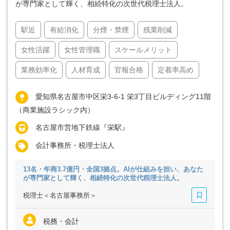
が専門家として輝く、相続特化の次世代税理士法人。
駅近
有給消化
分煙・禁煙
残業削減
女性活躍
女性管理職
スケールメリット
業務効率化
人材育成
官報合格
定着率高め
愛知県名古屋市中区栄3-6-1 栄3丁目ビルディング11階
（商業施設ラシック内）
名古屋市営地下鉄線『栄駅』
会計事務所・税理士法人
13名・年商3.7億円・全国3拠点。AIが仕組みを担い、あなた
が専門家として輝く、相続特化の次世代税理士法人。
税理士＜名古屋事務所＞
税務・会計