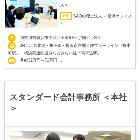
ス＞
PR
SAO税理士法人 ＜横浜オフィス
＞
神奈川県横浜市中区弁天通6-85 宇徳ビル204
JR京浜東北線・根岸線・横浜市営地下鉄ブルーライン『桜木
町駅』、横浜高速鉄道みなとみらい線『馬車道駅』
月給32万円～71万円 ...
スタンダード会計事務所 ＜本社
＞