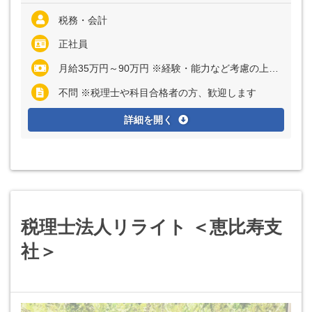
税務・会計
正社員
月給35万円～90万円 ※経験・能力など考慮の上、決定いたします ※上記に固定残業代（月32時間分＝6万6160円～17万6000円）を含む ※超過分は別途全額支給
不問 ※税理士や科目合格者の方、歓迎します
詳細を開く
税理士法人リライト ＜恵比寿支
社＞