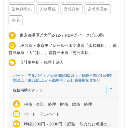
業務効率化
人材育成
官報合格
定着率高め
在宅
東京都港区芝大門2-12-7 RBM芝パークビル9階
JR各線・東京モノレール羽田空港線『浜松町駅』、都
営浅草線『大門駅』、都営三田線『芝公園駅』
会計事務所・税理士法人
パート・アルバイト／日商簿記3級以上／経験不問／1日4時
間以上／週3日以上から勤務可／正社員登用制度あり
税務補助スタッフ
税務・会計、経理・財務、総務・経理
パート・アルバイト
時給1300円～2000円 ※経験・能力など考慮の上、決定いたします