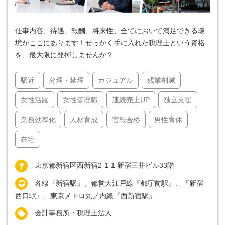
仕事内容、待遇、報酬、将来性、全てにおいて満足できる環
境がここにあります！せっかく手に入れた税理士という資格
を、最大限に発揮しませんか？
駅近
分煙・禁煙
カジュアル
残業削減
女性活躍
女性管理職
連続売上UP
独立支援
業務効率化
人材育成
官報合格
男性育休
在宅
東京都新宿区西新宿2-1-1 新宿三井ビル33階
各線『新宿駅』、都営大江戸線『都庁前駅』、『新宿
西口駅』、東京メトロ丸ノ内線『西新宿駅』
会計事務所・税理士法人