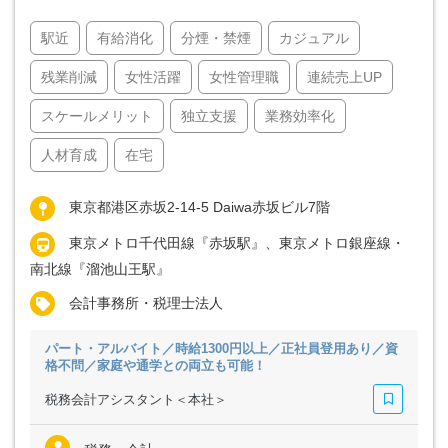
駅近
有給消化
分煙・禁煙
カジュアル
残業削減
女性活躍
女性管理職
連続売上UP
スケールメリット
独立支援
業務効率化
人材育成
在宅
東京都港区赤坂2-14-5 Daiwa赤坂ビル7階
東京メトロ千代田線『赤坂駅』、東京メトロ銀座線・
南北線『溜池山王駅』
会計事務所・税理士法人
パート・アルバイト／時給1300円以上／正社員登用あり／資
格不問／家庭や通学との両立も可能！
税務会計アシスタント＜本社＞