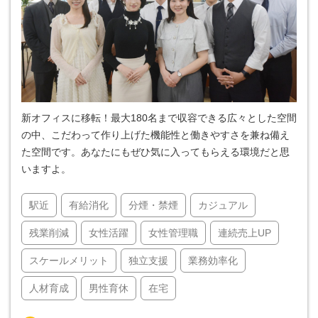
新オフィスに移転！最大180名まで収容できる広々とした空間
の中、こだわって作り上げた機能性と働きやすさを兼ね備え
た空間です。あなたにもぜひ気に入ってもらえる環境だと思
いますよ。
駅近
有給消化
分煙・禁煙
カジュアル
残業削減
女性活躍
女性管理職
連続売上UP
スケールメリット
独立支援
業務効率化
人材育成
男性育休
在宅