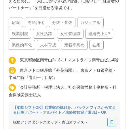
えるために、「人にしかできない価値」に集中し“「経営者の
パートナー」”を目指せる環境です。
駅近
有給消化
分煙・禁煙
カジュアル
残業削減
女性活躍
女性管理職
連続売上UP
業務効率化
人材育成
定着率高め
在宅
東京都港区南青山2-13-11 マストライフ南青山ビル4階
東京メトロ銀座線『外苑前駅』、東京メトロ銀座線・
半蔵門線『青山一丁目駅』
会計事務所・税理士法人、社会保険労務士事務所・社
会保険労務士法人
【柔軟シフトOK】起業家の挑戦を、バックオフィスから支え
る仕事／パート・アルバイト／未経験歓迎／週3日～OK
税務アシスタントスタッフ＜青山オフィス＞