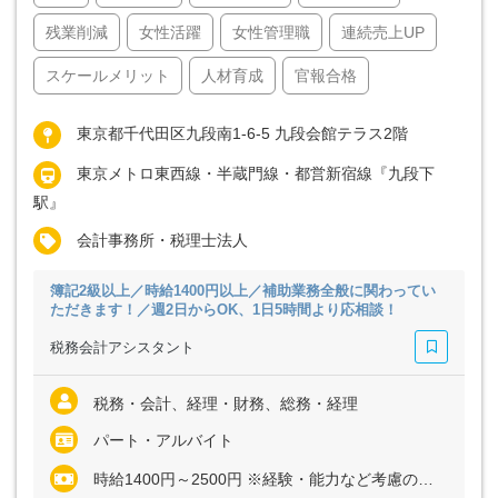
残業削減
女性活躍
女性管理職
連続売上UP
スケールメリット
人材育成
官報合格
東京都千代田区九段南1-6-5 九段会館テラス2階
東京メトロ東西線・半蔵門線・都営新宿線『九段下
駅』
会計事務所・税理士法人
簿記2級以上／時給1400円以上／補助業務全般に関わってい
ただきます！／週2日からOK、1日5時間より応相談！
税務会計アシスタント
税務・会計、経理・財務、総務・経理
パート・アルバイト
時給1400円～2500円 ※経験・能力など考慮の上、決定いたします