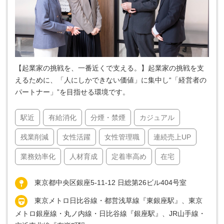
【起業家の挑戦を、一番近くで支える。】起業家の挑戦を支
えるために、「人にしかできない価値」に集中し“「経営者の
パートナー」”を目指せる環境です。
駅近
有給消化
分煙・禁煙
カジュアル
残業削減
女性活躍
女性管理職
連続売上UP
業務効率化
人材育成
定着率高め
在宅
東京都中央区銀座5-11-12 日総第26ビル404号室
東京メトロ日比谷線・都営浅草線『東銀座駅』、東京
メトロ銀座線・丸ノ内線・日比谷線『銀座駅』、JR山手線・