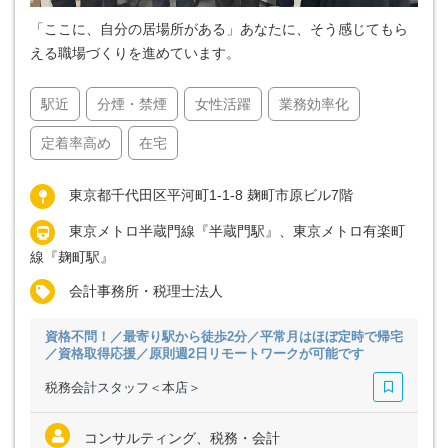
「ここに、自分の居場所がある」あなたに、そう感じてもら
える職場づくりを進めています。
駅近
分煙・禁煙
女性活躍
業務効率化
定着率高め
在宅
東京都千代田区平河町1-1-8 麹町市原ビル7階
東京メトロ半蔵門線『半蔵門駅』、東京メトロ有楽町
線『麹町駅』
会計事務所・税理士法人
資格不問！／最寄り駅から徒歩2分／平常月はほぼ定時で帰宅
／資格取得応援／原則週2日リモートワークが可能です
税務会計スタッフ＜本店＞
コンサルティング、税務・会計