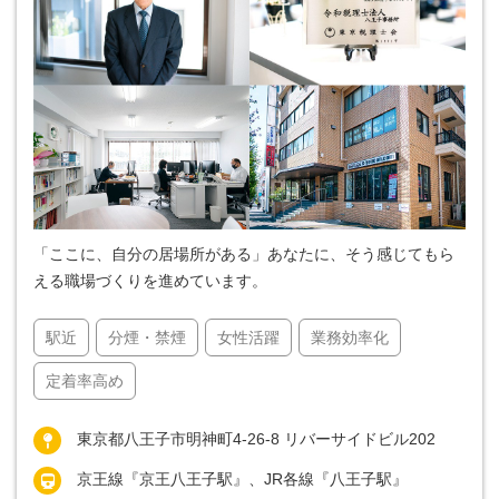
「ここに、自分の居場所がある」あなたに、そう感じてもら
える職場づくりを進めています。
駅近
分煙・禁煙
女性活躍
業務効率化
定着率高め
東京都八王子市明神町4-26-8 リバーサイドビル202
京王線『京王八王子駅』、JR各線『八王子駅』