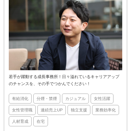
若手が躍動する成長事務所！日々溢れているキャリアアップ
のチャンスを、その手でつかんでください！
有給消化
分煙・禁煙
カジュアル
女性活躍
女性管理職
連続売上UP
独立支援
業務効率化
人材育成
在宅