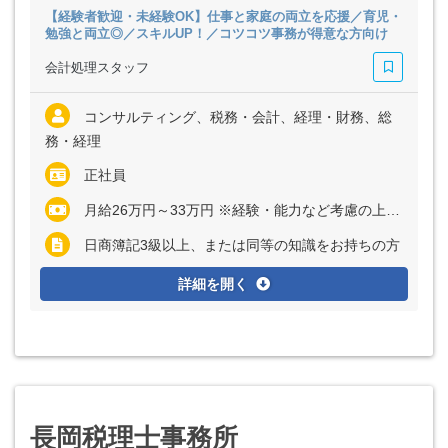
【経験者歓迎・未経験OK】仕事と家庭の両立を応援／育児・
勉強と両立◎／スキルUP！／コツコツ事務が得意な方向け
会計処理スタッフ
コンサルティング、税務・会計、経理・財務、総
務・経理
正社員
月給26万円～33万円 ※経験・能力など考慮の上、決定いたします ※上記に固定残業代（月35時間分＝5万5000円～7万円）を含む ※超過分は別途全額支給
日商簿記3級以上、または同等の知識をお持ちの方
詳細を開く
長岡税理士事務所