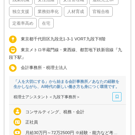
独立支援
業務効率化
人材育成
官報合格
定着率高め
在宅
東京都千代田区九段北1-3-1 VORT九段下8階
東京メトロ半蔵門線・東西線、都営地下鉄新宿線『九
段下駅』
会計事務所・税理士法人
「人を大切にする」から始まる会計事務所／あなたの経験を
生かしながら、AI時代の新しい働き方も身につく環境です。
税理士アシスタント＜九段下事務所＞
コンサルティング、税務・会計
正社員
月給30万円～72万2500円 ※経験・能力など考慮の上、決定いたします ※上記に固定残業代（月30時間分＝5万5500円～12万2500円）を含む ※超過分は別途全額支給