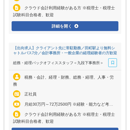
クラウド会計利用経験がある方 ※税理士・税理士
試験科目合格者、歓迎
詳細を開く
【出向求人】クライアント先に常駐勤務／田町駅より無料シ
ャトルバス7分／会計事務所・一般企業の経理経験者の方歓迎
総務・経理バックオフィススタッフ＜九段下事務所＞
税務・会計、経理・財務、総務・経理、人事・労
務
正社員
月給30万円～72万2500円 ※経験・能力など考慮の上、決定いたします ※上記に固定残業代（月30時間分＝5万5500円～12万2500円）を含む ※超過分は別途全額支給
クラウド会計利用経験がある方 ※税理士・税理士
試験科目合格者、歓迎