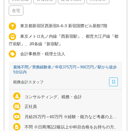
在宅
東京都新宿区西新宿6-6-3 新宿国際ビル新館7階
東京メトロ丸ノ内線『西新宿駅』、都営大江戸線『都
庁前駅』、JR各線『新宿駅』
会計事務所・税理士法人
資格不問／実務経験者／年収375万円～900万円／駅から徒歩
5分以内
税務会計スタッフ
コンサルティング、税務・会計
正社員
月給25万円～60万円 ※経験・能力など考慮の上、決定いたします ※上記に固定残業代（月30時間分＝4万6700円～10万9000円）を含む ※超過分は別途全額支給
不問 ※日商簿記2級以上や科目合格をお持ちの方、