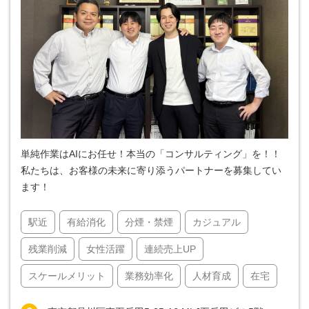
単純作業はAIにお任せ！本当の「コンサルティング」を！！
私たちは、お客様の未来に寄り添うパートナーを募集してい
ます！
駅近
有給消化
分煙・禁煙
カジュアル
残業削減
女性活躍
連続売上UP
スケールメリット
業務効率化
人材育成
在宅