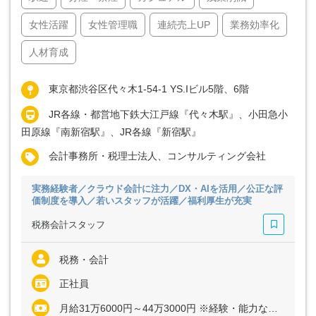
女性活躍
女性管理職
連続売上UP
業務効率化
人材育成
東京都渋谷区代々木1-54-1 YS.Iビル5階、6階
JR各線・都営地下鉄大江戸線『代々木駅』、小田急小
田原線『南新宿駅』、JR各線『新宿駅』
会計事務所・税理士法人、コンサルティング会社
実務経験者／クラウド会計に注力／DX・AIを活用／公正な評
価制度を導入／若いスタッフが活躍／福利厚生が充実
税務会計スタッフ
税務・会計
正社員
月給31万6000円～44万3000円 ※経験・能力など考慮の上、決定いたします ※上記に固定残業代（月30時間分＝6万2000円～8万7000円）を含む ※超過分は別途全額支給