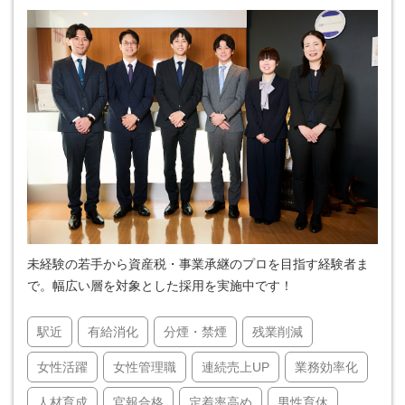
未経験の若手から資産税・事業承継のプロを目指す経験者ま
で。幅広い層を対象とした採用を実施中です！
駅近
有給消化
分煙・禁煙
残業削減
女性活躍
女性管理職
連続売上UP
業務効率化
人材育成
官報合格
定着率高め
男性育休