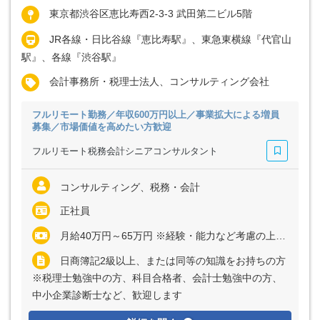
東京都渋谷区恵比寿西2-3-3 武田第二ビル5階
JR各線・日比谷線『恵比寿駅』、東急東横線『代官山
駅』、各線『渋谷駅』
会計事務所・税理士法人、コンサルティング会社
フルリモート勤務／年収600万円以上／事業拡大による増員
募集／市場価値を高めたい方歓迎
フルリモート税務会計シニアコンサルタント
コンサルティング、税務・会計
正社員
月給40万円～65万円 ※経験・能力など考慮の上、決定いたします ※上記に固定残業代（月45時間分＝9万8000円～16万円）を含む ※超過分は別途全額支給
日商簿記2級以上、または同等の知識をお持ちの方
※税理士勉強中の方、科目合格者、会計士勉強中の方、
中小企業診断士など、歓迎します