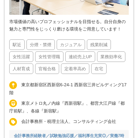
市場価値の高いプロフェッショナルを目指せる。自分自身の
魅力と専門性をじっくり磨ける環境をご用意しています！
駅近
分煙・禁煙
カジュアル
残業削減
女性活躍
女性管理職
連続売上UP
業務効率化
人材育成
官報合格
定着率高め
在宅
東京都新宿区西新宿6-24-1 西新宿三井ビルディング17
階
東京メトロ丸ノ内線『西新宿駅』、都営大江戸線『都
庁前駅』、各線『新宿駅』
会計事務所・税理士法人、コンサルティング会社
会計事務所経験者／試験勉強応援／福利厚生充実◎／実働7時