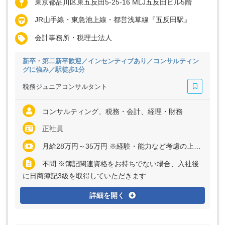
東京都品川区東五反田5-25-16 MLJ五反田ビル5階
JR山手線・東急池上線・都営浅草線『五反田駅』
会計事務所・税理士法人
新卒・第二新卒歓迎／インセンティブあり／コンサルティン
グに強み／駅徒歩1分
税務ジュニアコンサルタント
コンサルティング、税務・会計、経理・財務
正社員
月給28万円～35万円 ※経験・能力など考慮の上、決定いたします ※上記に固定残業代（月35時間分＝5万9000円～7万4000円）を含む ※超過分は別途全額支給
不問 ※簿記関連資格をお持ちでない場合、入社後
に日商簿記3級を取得していただきます
詳細を開く