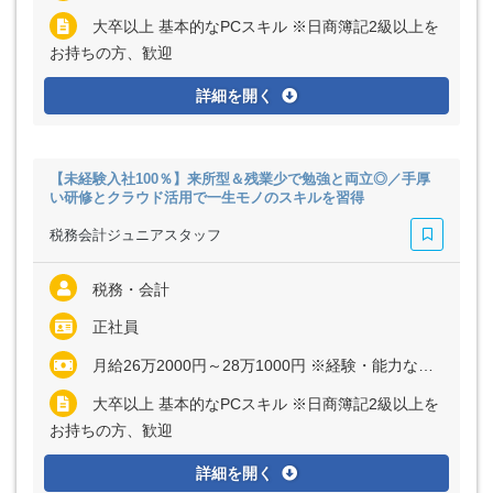
大卒以上 基本的なPCスキル ※日商簿記2級以上を
お持ちの方、歓迎
詳細を開く
【未経験入社100％】来所型＆残業少で勉強と両立◎／手厚
い研修とクラウド活用で一生モノのスキルを習得
税務会計ジュニアスタッフ
税務・会計
正社員
月給26万2000円～28万1000円 ※経験・能力など考慮の上、決定いたします ※上記に固定残業代（月30時間分＝5万1000円～5万6000円）を含む ※超過分は別途全額支給
大卒以上 基本的なPCスキル ※日商簿記2級以上を
お持ちの方、歓迎
詳細を開く