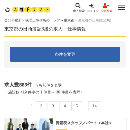
求人検索
ログイン
会員登録
会計事務所・税理士事務所のトップ
»
東京都
»
東京都の日商簿記3級
東京都の日商簿記3級の求人・仕事情報
条件を変更
求人数883件
うち76件を表示
（施設数 419 件中の 1 件目～ 30 件目を表示）
1
2
3
4
5
…
14
資産税スタッフ／パート＜本社＞