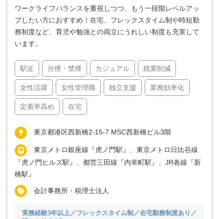
ワークライフバランスを重視しつつ、もう一段階レベルアッ
プしたい方におすすめ！在宅、フレックスタイム制や時短勤
務制度など、育児や勉強との両立にうれしい制度も充実して
います。
駅近
分煙・禁煙
カジュアル
残業削減
女性活躍
女性管理職
独立支援
業務効率化
定着率高め
在宅
東京都港区西新橋2-15-7 MSC西新橋ビル3階
東京メトロ銀座線『虎ノ門駅』、東京メトロ日比谷線
『虎ノ門ヒルズ駅』、都営三田線『内幸町駅』、JR各線『新
橋駅』
会計事務所・税理士法人
実務経験3年以上／フレックスタイム制／在宅勤務制度あり／