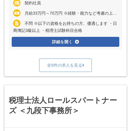
契約社員
月給33万円～70万円 ※経験・能力など考慮の上、決定いたします ※上記に固定残業代（月40時間分＝7万8571円～16万6667円）を含む ※超過分は別途全額支給
不問 ※以下の資格をお持ちの方、優遇します ・日
商簿記3級以上 ・税理士試験科目合格
詳細を開く
全9件の求人を見る
税理士法人ロールスパートナー
ズ ＜九段下事務所＞