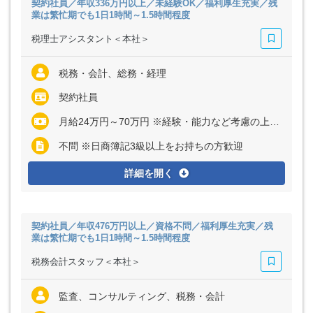
契約社員／年収336万円以上／未経験OK／福利厚生充実／残
業は繁忙期でも1日1時間～1.5時間程度
税理士アシスタント＜本社＞
税務・会計、総務・経理
契約社員
月給24万円～70万円 ※経験・能力など考慮の上、決定いたします ※上記に固定残業代（月25～40時間分＝3万8810円～16万6667円）を含む ※超過分は別途全額支給
不問 ※日商簿記3級以上をお持ちの方歓迎
詳細を開く
契約社員／年収476万円以上／資格不問／福利厚生充実／残
業は繁忙期でも1日1時間～1.5時間程度
税務会計スタッフ＜本社＞
監査、コンサルティング、税務・会計