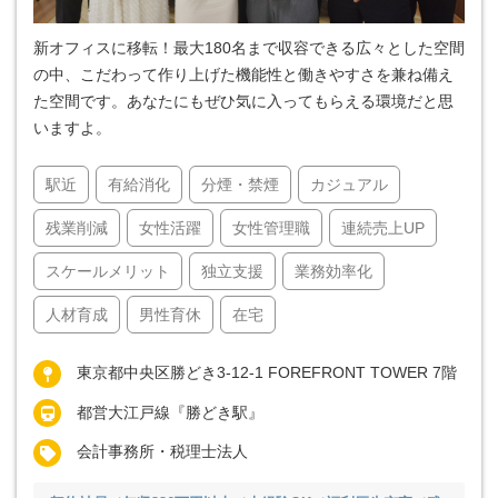
新オフィスに移転！最大180名まで収容できる広々とした空間
の中、こだわって作り上げた機能性と働きやすさを兼ね備え
た空間です。あなたにもぜひ気に入ってもらえる環境だと思
いますよ。
駅近
有給消化
分煙・禁煙
カジュアル
残業削減
女性活躍
女性管理職
連続売上UP
スケールメリット
独立支援
業務効率化
人材育成
男性育休
在宅
東京都中央区勝どき3-12-1 FOREFRONT TOWER 7階
都営大江戸線『勝どき駅』
会計事務所・税理士法人