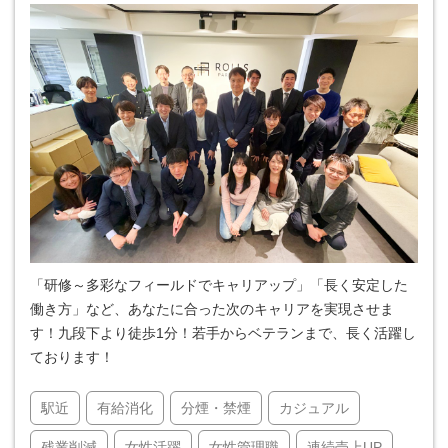
「研修～多彩なフィールドでキャリアップ」「長く安定した
働き方」など、あなたに合った次のキャリアを実現させま
す！九段下より徒歩1分！若手からベテランまで、長く活躍し
ております！
駅近
有給消化
分煙・禁煙
カジュアル
残業削減
女性活躍
女性管理職
連続売上UP