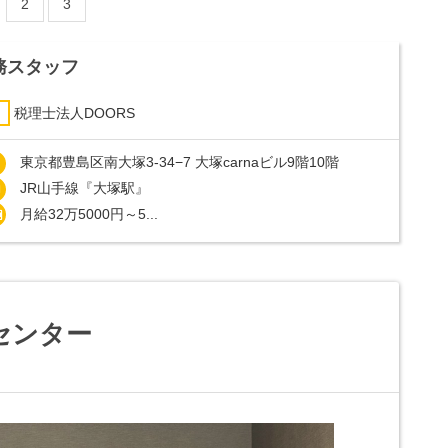
2
3
務スタッフ
税理士法人DOORS
東京都豊島区南大塚3-34−7 大塚carnaビル9階10階
JR山手線『大塚駅』
月給32万5000円～5...
センター