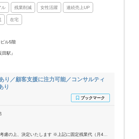
アル
残業削減
女性活躍
連続売上UP
成
在宅
田ビル5階
反田駅』
ブあり／顧客支援に注力可能／コンサルティ
あり
他
上記に固定残業代（月45時間分＝7万8300円～15万6600円）を含む ※超過分は別途全額支給