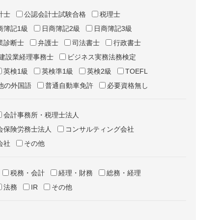
計士
公認会計士試験合格
税理士
商簿記1級
日商簿記2級
日商簿記3級
業診断士
弁護士
司法書士
行政書士
建設業経理事務士
ビジネス実務法務検定
英検1級
英検準1級
英検2級
TOEFL
他の外国語
普通自動車免許
必要資格無し
会計事務所・税理士法人
会保険労務士法人
コンサルティング会社
会社
その他
税務・会計
経理・財務
総務・経理
法務
IR
その他