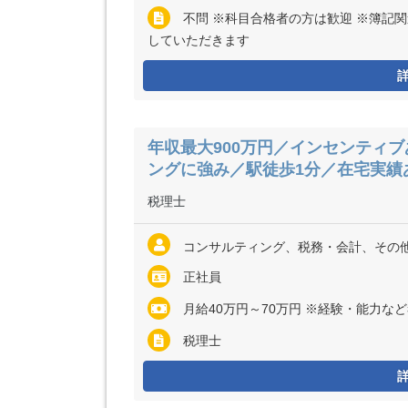
不問 ※科目合格者の方は歓迎 ※簿記
していただきます
年収最大900万円／インセンティ
ングに強み／駅徒歩1分／在宅実績
税理士
コンサルティング、税務・会計、その
正社員
月給40万円～70万円 ※経験・能力な
税理士