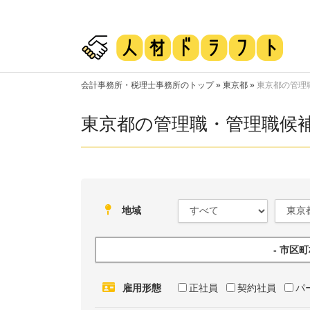
会計事務所・税理士事務所のトップ
»
東京都
»
東京都の管理
東京都の管理職・管理職候
地域
- 市区
雇用形態
正社員
契約社員
パ