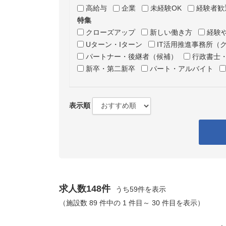
高給与
企業
未経験OK
経験者歓
特集
クローズアップ
新しい働き方
経験
Uターン・Iターン
IT活用推進事務所（
パートナー・後継者（候補）
行政書士
新卒・第二新卒
パート・アルバイト
表示順
求人数148件
うち59件を表示
（施設数 89 件中の 1 件目～ 30 件目を表示）