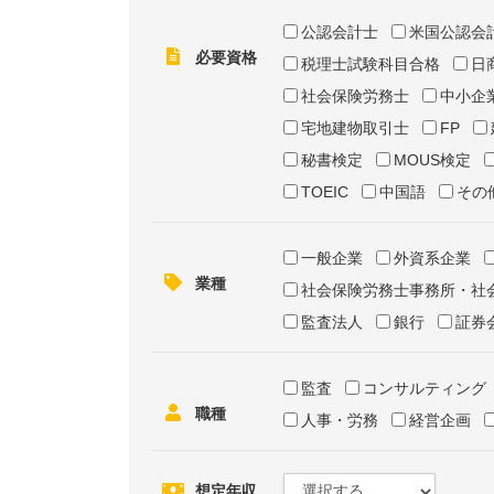
公認会計士
米国公認会
必要資格
税理士試験科目合格
日
社会保険労務士
中小企
宅地建物取引士
FP
秘書検定
MOUS検定
TOEIC
中国語
その
一般企業
外資系企業
業種
社会保険労務士事務所・社
監査法人
銀行
証券
監査
コンサルティング
職種
人事・労務
経営企画
想定年収