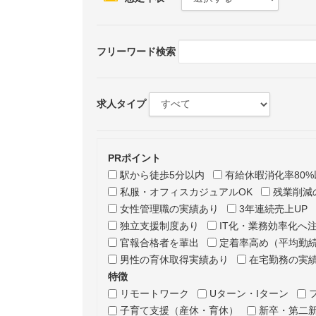
フリーワード検索
求人タイプ
PRポイント
駅から徒歩5分以内
有給休暇消化率80%
私服・オフィスカジュアルOK
残業削減
女性管理職の実績あり
3年連続売上UP
独立支援制度あり
IT化・業務効率化へ
官報合格者を輩出
定着率高め（平均勤続
男性の育休取得実績あり
在宅勤務の実
特徴
リモートワーク
Uターン・Iターン
子育て支援（産休・育休）
新卒・第二