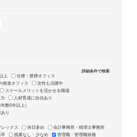
Hide
表示
詳細条件で検索
以上
分煙・禁煙オフィス
の推進オフィス
女性も活躍中
スケールメリットを活かせる職場
注力
人材育成に自信あり
年数5年以上）
績あり
フレックス
休日多め
会計事務所・税理士事務所
新卒
残業なし・少なめ
管理職・管理職候補