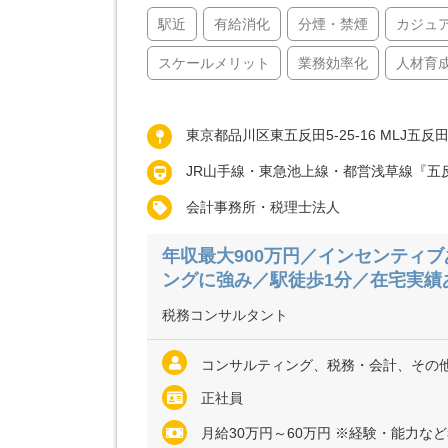
駅近
有給消化
分煙・禁煙
カジュ
スケールメリット
業務効率化
人材育
東京都品川区東五反田5-25-16 MLJ五反
JR山手線・東急池上線・都営浅草線『五
会計事務所・税理士法人
年収最大900万円／インセンティ
ングに強み／駅徒歩1分／在宅実績
税務コンサルタント
コンサルティング、税務・会計、その
正社員
月給30万円～60万円 ※経験・能力など考慮の上、決定いたします ※